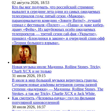
02 августа 2026,
18:53
Кто бы мог подумать, что российский стриминг
вывалит в середине лета одни из самых ожидаемых
телесериалов года: пятый сезон «Мажора»,
паранормальную комедию «Зовите Витю!», лучший
сериал с фестиваля «Пилот» — «Паша» и даже кибер-
драму «Фейк». Из зарубежных особо ожидаемых
телепроектов — третий сезон сай-фая «Укрытие»,
приквел «Блондинки в законе» и очередной спин-офф
«Теории большого взрыва».
Новая музыка июля: Мадонна, Rolling Stones, Tricky,
Charli XCX и не только
31 июля 2026,
19:15
В июле в мир большой музыки вернулись гранды.
Слушаем новые альбомы ветеранов сцены разной
степени «выдержки» — Мадонны, Rolling Stones, The
Strokes, а так же Tricky, Charlie XCX и Jack White.
Как смотреть «Человека-паука»: гид по фильмам
популярной киновселенной
30 июля 2026,
16:37