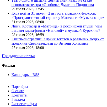
Театр одного шамана: девять дней назад не стало
основателя театра «Особняк» Дмитрия Поднозова
29 июля 2026,
23:45
Куда пойти 31 июля—2 августа: праздник флоксов,
«Пространственный сдвиг» у Манежа и «Музыка мира»
31 июля 2026,
08:00
Линч, Кортасар и «Матрица» в российской глуши. Чем
цепляет мультфильм «Непокой» с музыкой Курехина?
28 июля 2026,
16:59
Книги-биографии: 7 ярких текстов о реальных людях от
монахинь Средневековья до Энтони Хопкинса
27 июля 2026,
18:00
Предыдущие статьи
Фишки
Календарь в RSS
Партнёры
О сайте
Контакты
Реклама
Бизнес-трибуна