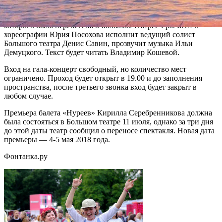
Среди номеров, входящих в программу, – отрывок из балета
«Нуреев» режиссера Кирилла Серебренникова, премьера
которого была перенесена в Большом театре. Фрагмент в
хореографии Юрия Посохова исполнит ведущий солист
Большого театра Денис Савин, прозвучит музыка Ильи
Демуцкого. Текст будет читать Владимир Кошевой.
Вход на гала-концерт свободный, но количество мест
ограничено. Проход будет открыт в 19.00 и до заполнения
пространства, после третьего звонка вход будет закрыт в
любом случае.
Премьера балета «Нуреев» Кирилла Серебренникова должна
была состояться в Большом театре 11 июля, однако за три дня
до этой даты театр сообщил о переносе спектакля. Новая дата
премьеры — 4-5 мая 2018 года.
Фонтанка.ру