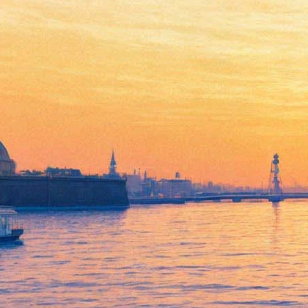
В Новой Голландии покажут
фрагмент не выпущенного
балета Серебренникова
«Нуреев»
20 сентября 2017,
14:13
Версия для печати
Вечером 20 сентября во внутреннем дворе «Бутылки» в
Новой Голландии пройдет гала-концерт в честь открытия
студии Дианы Вишневой Context Pro. На сцену выйдут
солисты балета из Мариинского и Большого театров,
Пермского академического театра оперы и балета,
Музыкального театра имени Станиславского и Немировича-
Данченко и Театра балета имени Леонида Якобсона.