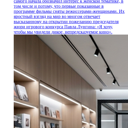
самого начала обозначил интерес к женской тематике, в
том числе и потому, что первые показанные в
программе фильмы сняты режиссерами-женщинами. Их
яростный взгляд на мир во многом отвечает
высказанному на открытии пожеланию председателя
жюри игрового конкурса Павла Лунгина: «Я хочу,
чтобы мы увидели дикое, непредсказуемое кино».