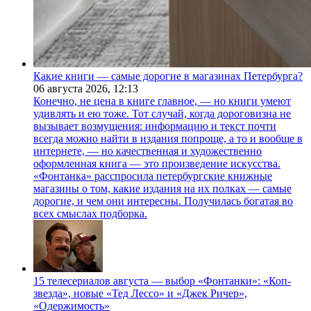
Какие книги — самые дорогие в магазинах Петербурга?
06 августа 2026,
12:13
Конечно, не цена в книге главное, — но книги умеют
удивлять и ею тоже. Тот случай, когда дороговизна не
вызывает возмущения: информацию и текст почти
всегда можно найти в издания попроще, а то и вообще в
интернете, — но качественная и художественно
оформленная книга — это произведение искусства.
«Фонтанка» расспросила петербургские книжные
магазины о том, какие издания на их полках — самые
дорогие, и чем они интересны. Получилась богатая во
всех смыслах подборка.
15 телесериалов августа — выбор «Фонтанки»: «Коп-
звезда», новые «Тед Лессо» и «Джек Ричер»,
«Одержимость»