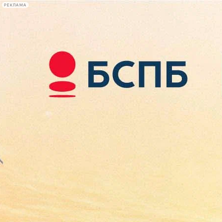
РЕКЛАМА
Афиша Plus
#телегид
Фонтанка.ру
Сегодня:
2026.08.10
08:43
Афиша Plus
кино
спектакли
выставки
концерты
лекции
книги
афиша плюс
новости
+