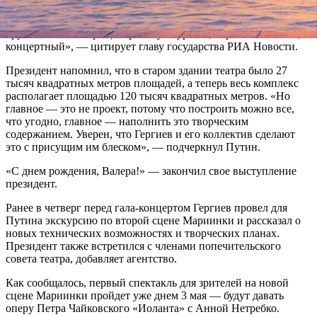
«Это говорит о том, что он много работает. Но теперь ему
придется работать еще больше: теперь Мариинка — это
крупнейший в мире центр — культурный, образовательный,
концертный», — цитирует главу государства РИА Новости.
Президент напомнил, что в старом здании театра было 27
тысяч квадратных метров площадей, а теперь весь комплекс
располагает площадью 120 тысяч квадратных метров. «Но
главное — это не проект, потому что построить можно все,
что угодно, главное — наполнить это творческим
содержанием. Уверен, что Гергиев и его коллектив сделают
это с присущим им блеском», — подчеркнул Путин.
«С днем рождения, Валера!» — закончил свое выступление
президент.
Ранее в четверг перед гала-концертом Гергиев провел для
Путина экскурсию по второй сцене Мариинки и рассказал о
новых технических возможностях и творческих планах.
Президент также встретился с членами попечительского
совета театра, добавляет агентство.
Как сообщалось, первый спектакль для зрителей на новой
сцене Мариинки пройдет уже днем 3 мая — будут давать
оперу Петра Чайковского «Иоланта» с Анной Нетребко.