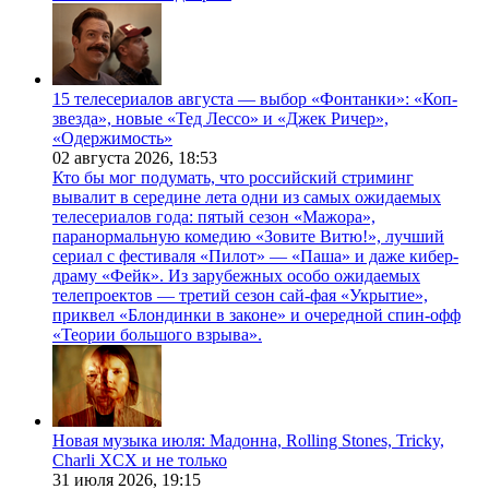
15 телесериалов августа — выбор «Фонтанки»: «Коп-
звезда», новые «Тед Лессо» и «Джек Ричер»,
«Одержимость»
02 августа 2026,
18:53
Кто бы мог подумать, что российский стриминг
вывалит в середине лета одни из самых ожидаемых
телесериалов года: пятый сезон «Мажора»,
паранормальную комедию «Зовите Витю!», лучший
сериал с фестиваля «Пилот» — «Паша» и даже кибер-
драму «Фейк». Из зарубежных особо ожидаемых
телепроектов — третий сезон сай-фая «Укрытие»,
приквел «Блондинки в законе» и очередной спин-офф
«Теории большого взрыва».
Новая музыка июля: Мадонна, Rolling Stones, Tricky,
Charli XCX и не только
31 июля 2026,
19:15