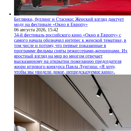
Беглянки, буллинг и Стасики: Женский взгляд диктует
моду на фестивале «Окно в Европу»
06 августа 2026,
15:42
34-й фестиваль российского кино «Окно в Европу» с
самого начала обозначил интерес к женской тематике, в
том числе и потому, что первые показанные в
программе фильмы сняты режиссерами-женщинами. Их
яростный взгляд на мир во многом отвечает
высказанному на открытии пожеланию председателя
жюри игрового конкурса Павла Лунгина: «Я хочу,
чтобы мы увидели дикое, непредсказуемое кино».