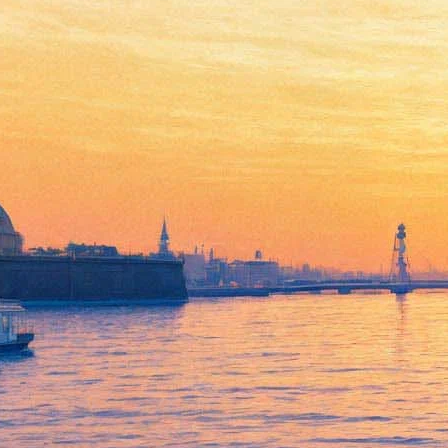
Путин поздравил Гергиева с
60-летием шуткой
03 мая 2013,
02:44
Версия для печати
Президент России Владимир Путин в четверг посетил
открытие новой сцены Мариинского театра и шуткой
поздравил с юбилеем его художественного руководителя
Валерия Гергиева. Об этом сообщают российские
информагентства.
Путин присоединился к гостям банкета, который начался
после гала-концерта и был посвящен как 60-летнему юбилею
Гергиева, так и открытию новой сцены театра.
Оговорившись, что рискует позволить себе шутку, Путин
отметил, что Гергиева можно узнать по лысине.