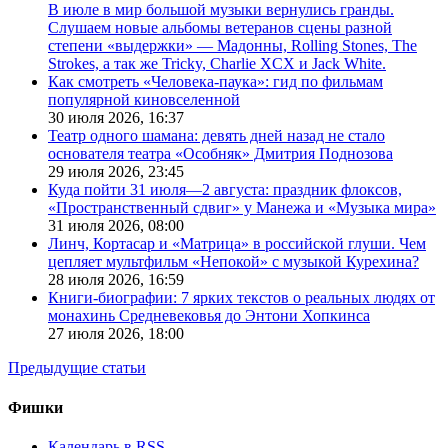
В июле в мир большой музыки вернулись гранды.
Слушаем новые альбомы ветеранов сцены разной
степени «выдержки» — Мадонны, Rolling Stones, The
Strokes, а так же Tricky, Charlie XCX и Jack White.
Как смотреть «Человека-паука»: гид по фильмам
популярной киновселенной
30 июля 2026,
16:37
Театр одного шамана: девять дней назад не стало
основателя театра «Особняк» Дмитрия Поднозова
29 июля 2026,
23:45
Куда пойти 31 июля—2 августа: праздник флоксов,
«Пространственный сдвиг» у Манежа и «Музыка мира»
31 июля 2026,
08:00
Линч, Кортасар и «Матрица» в российской глуши. Чем
цепляет мультфильм «Непокой» с музыкой Курехина?
28 июля 2026,
16:59
Книги-биографии: 7 ярких текстов о реальных людях от
монахинь Средневековья до Энтони Хопкинса
27 июля 2026,
18:00
Предыдущие статьи
Фишки
Календарь в RSS