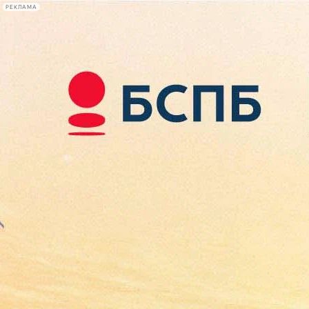
РЕКЛАМА
Афиша Plus
#телегид
Фонтанка.ру
Сегодня:
2026.08.10
06:12
Афиша Plus
кино
спектакли
выставки
концерты
лекции
книги
афиша плюс
новости
+