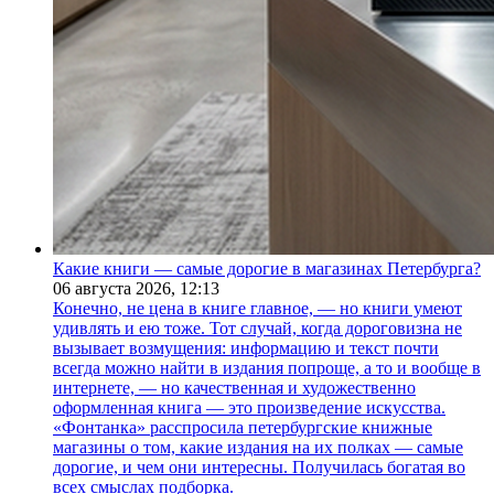
Какие книги — самые дорогие в магазинах Петербурга?
06 августа 2026,
12:13
Конечно, не цена в книге главное, — но книги умеют
удивлять и ею тоже. Тот случай, когда дороговизна не
вызывает возмущения: информацию и текст почти
всегда можно найти в издания попроще, а то и вообще в
интернете, — но качественная и художественно
оформленная книга — это произведение искусства.
«Фонтанка» расспросила петербургские книжные
магазины о том, какие издания на их полках — самые
дорогие, и чем они интересны. Получилась богатая во
всех смыслах подборка.