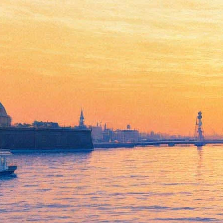
Билеты на отмененный
концерт Робби Уильямса
можно будет сдать после 27
сентября
06 сентября 2017,
16:39
Версия для печати
Организаторы концерта Робби Уильямса сообщили
подробности об отмене концерта певца в Петербурге. По их
словам, артист был госпитализирован из-за внезапного
ухудшения здоровья, и в ближайшее время не сможет давать
концерты. Тем не менее, с менеджментом ведутся переговоры
о переносе шоу — если состояние здоровья Робби Уильямса
позволит ему выступить перед российской публикой позднее.