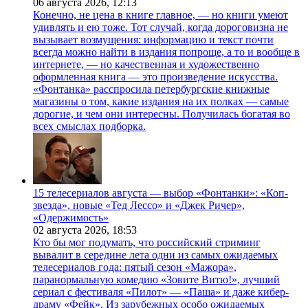
06 августа 2026,
12:13
Конечно, не цена в книге главное, — но книги умеют
удивлять и ею тоже. Тот случай, когда дороговизна не
вызывает возмущения: информацию и текст почти
всегда можно найти в издания попроще, а то и вообще в
интернете, — но качественная и художественно
оформленная книга — это произведение искусства.
«Фонтанка» расспросила петербургские книжные
магазины о том, какие издания на их полках — самые
дорогие, и чем они интересны. Получилась богатая во
всех смыслах подборка.
15 телесериалов августа — выбор «Фонтанки»: «Коп-
звезда», новые «Тед Лессо» и «Джек Ричер»,
«Одержимость»
02 августа 2026,
18:53
Кто бы мог подумать, что российский стриминг
вывалит в середине лета одни из самых ожидаемых
телесериалов года: пятый сезон «Мажора»,
паранормальную комедию «Зовите Витю!», лучший
сериал с фестиваля «Пилот» — «Паша» и даже кибер-
драму «Фейк». Из зарубежных особо ожидаемых