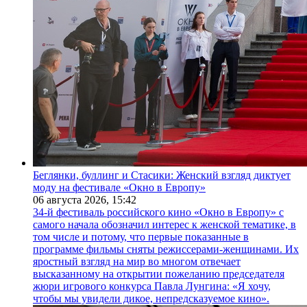
Беглянки, буллинг и Стасики: Женский взгляд диктует
моду на фестивале «Окно в Европу»
06 августа 2026,
15:42
34-й фестиваль российского кино «Окно в Европу» с
самого начала обозначил интерес к женской тематике, в
том числе и потому, что первые показанные в
программе фильмы сняты режиссерами-женщинами. Их
яростный взгляд на мир во многом отвечает
высказанному на открытии пожеланию председателя
жюри игрового конкурса Павла Лунгина: «Я хочу,
чтобы мы увидели дикое, непредсказуемое кино».