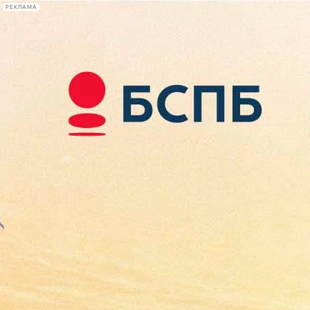
РЕКЛАМА
Афиша Plus
#телегид
Фонтанка.ру
Сегодня:
2026.08.09
13:57
Афиша Plus
кино
спектакли
выставки
концерты
лекции
книги
афиша плюс
новости
+