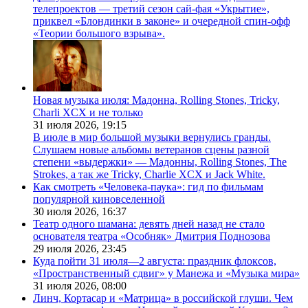
телепроектов — третий сезон сай-фая «Укрытие»,
приквел «Блондинки в законе» и очередной спин-офф
«Теории большого взрыва».
Новая музыка июля: Мадонна, Rolling Stones, Tricky,
Charli XCX и не только
31 июля 2026,
19:15
В июле в мир большой музыки вернулись гранды.
Слушаем новые альбомы ветеранов сцены разной
степени «выдержки» — Мадонны, Rolling Stones, The
Strokes, а так же Tricky, Charlie XCX и Jack White.
Как смотреть «Человека-паука»: гид по фильмам
популярной киновселенной
30 июля 2026,
16:37
Театр одного шамана: девять дней назад не стало
основателя театра «Особняк» Дмитрия Поднозова
29 июля 2026,
23:45
Куда пойти 31 июля—2 августа: праздник флоксов,
«Пространственный сдвиг» у Манежа и «Музыка мира»
31 июля 2026,
08:00
Линч, Кортасар и «Матрица» в российской глуши. Чем