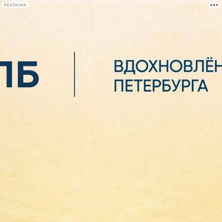
РЕКЛАМА
Афиша Plus
#телегид
Фонтанка.ру
Сегодня:
2026.08.06
10:18
Афиша Plus
кино
спектакли
выставки
концерты
лекции
книги
афиша плюс
новости
+