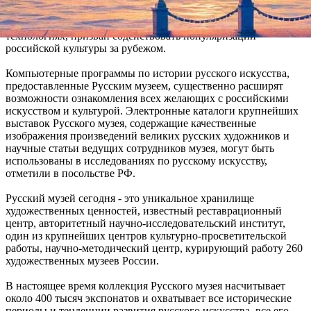
Уникальный проект, основанный на самых передовых
технологиях, призван содействовать популяризации
российской культуры за рубежом.
Компьютерные программы по истории русского искусства,
предоставленные Русским музеем, существенно расширят
возможности ознакомления всех желающих с российскими
искусством и культурой. Электронные каталоги крупнейших
выставок Русского музея, содержащие качественные
изображения произведений великих русских художников и
научные статьи ведущих сотрудников музея, могут быть
использованы в исследованиях по русскому искусству,
отметили в посольстве РФ.
Русский музей сегодня - это уникальное хранилище
художественных ценностей, известный реставрационный
центр, авторитетный научно-исследовательский институт,
один из крупнейших центров культурно-просветительской
работы, научно-методический центр, курирующий работу 260
художественных музеев России.
В настоящее время коллекция Русского музея насчитывает
около 400 тысяч экспонатов и охватывает все исторические
периоды и тенденции развития русского искусства, все его