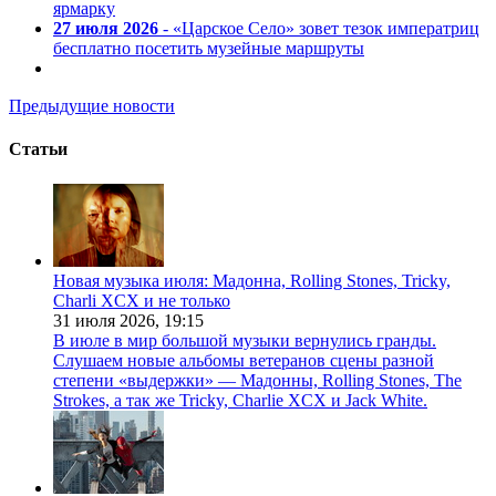
ярмарку
27 июля 2026
- «Царское Село» зовет тезок императриц
бесплатно посетить музейные маршруты
Предыдущие новости
Статьи
Новая музыка июля: Мадонна, Rolling Stones, Tricky,
Charli XCX и не только
31 июля 2026,
19:15
В июле в мир большой музыки вернулись гранды.
Слушаем новые альбомы ветеранов сцены разной
степени «выдержки» — Мадонны, Rolling Stones, The
Strokes, а так же Tricky, Charlie XCX и Jack White.