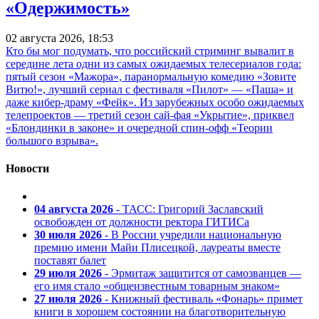
«Одержимость»
02 августа 2026, 18:53
Кто бы мог подумать, что российский стриминг вывалит в
середине лета одни из самых ожидаемых телесериалов года:
пятый сезон «Мажора», паранормальную комедию «Зовите
Витю!», лучший сериал с фестиваля «Пилот» — «Паша» и
даже кибер-драму «Фейк». Из зарубежных особо ожидаемых
телепроектов — третий сезон сай-фая «Укрытие», приквел
«Блондинки в законе» и очередной спин-офф «Теории
большого взрыва».
Новости
04 августа 2026
- ТАСС: Григорий Заславский
освобожден от должности ректора ГИТИСа
30 июля 2026
- В России учредили национальную
премию имени Майи Плисецкой, лауреаты вместе
поставят балет
29 июля 2026
- Эрмитаж защитится от самозванцев —
его имя стало «общеизвестным товарным знаком»
27 июля 2026
- Книжный фестиваль «Фонарь» примет
книги в хорошем состоянии на благотворительную