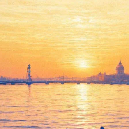
Русский музей открыл
филиал в Бельгии
09 октября 2012,
00:57
Версия для печати
Виртуальный филиал Государственного Русского музея
открыт в понедельник в Музее "М" бельгийского города
Левен.
Проект реализован при участии Центра российских
исследований при Левенском католическом университете и
при поддержке посольства РФ и представительства
Россотрудничества в Брюсселе.
В апреле 2011 года виртуальный филиал Русского музея был
открыт в Центре русского языка и культуры при университете
бельгийского города Монс.