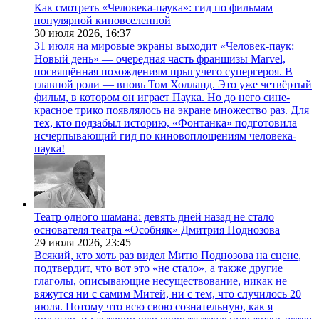
Как смотреть «Человека-паука»: гид по фильмам
популярной киновселенной
30 июля 2026,
16:37
31 июля на мировые экраны выходит «Человек-паук:
Новый день» — очередная часть франшизы Marvel,
посвящённая похождениям прыгучего супергероя. В
главной роли — вновь Том Холланд. Это уже четвёртый
фильм, в котором он играет Паука. Но до него сине-
красное трико появлялось на экране множество раз. Для
тех, кто подзабыл историю, «Фонтанка» подготовила
исчерпывающий гид по киновоплощениям человека-
паука!
Театр одного шамана: девять дней назад не стало
основателя театра «Особняк» Дмитрия Поднозова
29 июля 2026,
23:45
Всякий, кто хоть раз видел Митю Поднозова на сцене,
подтвердит, что вот это «не стало», а также другие
глаголы, описывающие несуществование, никак не
вяжутся ни с самим Митей, ни с тем, что случилось 20
июля. Потому что всю свою сознательную, как я