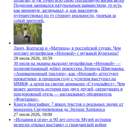
полагаю, и уж точно всю свою театральную жизнь актер
Поднозов занимался натуральным шаманством, то есть,
как минимум, заглядывал, а, как максимум,
путешествовал по ту сторону реальности, увлекая за
собой зрителей.
Линч, Кортасар и «Матрица» в российской глуши. Чем
цепляет мультфильм «Непокой» с музыкой Курехина?
28 июля 2026,
16:59
30 июля на экраны выходит мультфильм «Непокой» —
полнометражный дебют режиссера Леонида Шмелькова.
«Анимационный триллер», как «Непокой» аттестуют
прокатчики, в прошлом году с успехом выступил на
ММКФ, а затем на смотре анимации «Суздальфест». Чем
может зацепить история про двух друзей, свернувших в
придорожный отель — рассказывает обозреватель
«Фонтанки».
Книги-биографии: 7 ярких текстов о реальных людях от
монахинь Средневековья до Энтони Хопкинса
27 июля 2026,
18:00
«Испания в огне» и 90 лет спустя: Музей истории
религии открыл выставку о гражданской войне