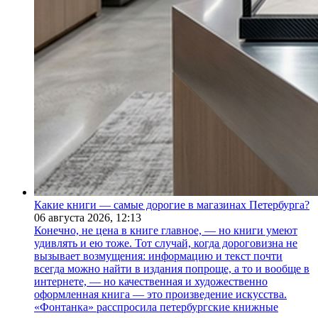
Какие книги — самые дорогие в магазинах Петербурга?
06 августа 2026,
12:13
Конечно, не цена в книге главное, — но книги умеют
удивлять и ею тоже. Тот случай, когда дороговизна не
вызывает возмущения: информацию и текст почти
всегда можно найти в издания попроще, а то и вообще в
интернете, — но качественная и художественно
оформленная книга — это произведение искусства.
«Фонтанка» расспросила петербургские книжные