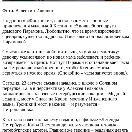
Фото: Валентин Илюшин
По данным «Фонтанки», в основе сюжета – ночные
приключения маленькой Ксении и её волшебного друга
домового Парамона. Любопытно, что за время взросления
сценария, существо подросло. Изначально он был домовенком
Парамошей.
Смыслы же картины, действительно, укутаны в мистику:
девочку усыновляют, но новая мама заболевает, и ребенок
возвращается в приют. Вот тут Парамон и останавливает часы
на Петропавловской крепости, чтобы Ксения смогла
вернуться в нужное время. (Спокойно – часы запустят вновь).
Сегодня, 23 августа съемки начались в школе в Соляном
переулке, 12, а в перспективе у Алексея Тельнова
запланированы ключевые петербургские локации – Медный
всадник, мост у Спаса на Крови, мостик у Инженерного
замка, Троицкий мост, наконец, – и разумеется –
Петропавловка.
Как стало известно нашему изданию, в фильме «Легенды
Петербурга: Ключ Времени» должны участвовать только
петербургские актеры. Главной же героине – реальных девять