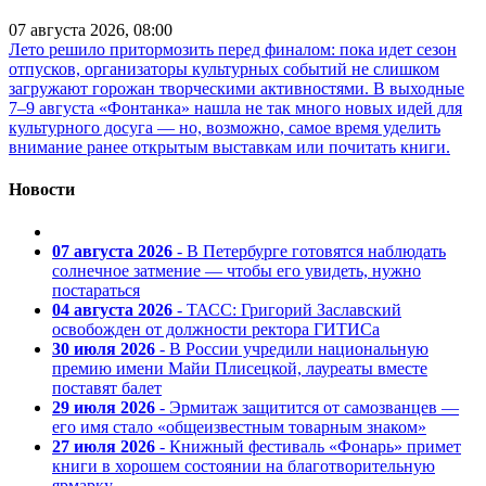
07 августа 2026, 08:00
Лето решило притормозить перед финалом: пока идет сезон
отпусков, организаторы культурных событий не слишком
загружают горожан творческими активностями. В выходные
7–9 августа «Фонтанка» нашла не так много новых идей для
культурного досуга — но, возможно, самое время уделить
внимание ранее открытым выставкам или почитать книги.
Новости
07 августа 2026
- В Петербурге готовятся наблюдать
солнечное затмение — чтобы его увидеть, нужно
постараться
04 августа 2026
- ТАСС: Григорий Заславский
освобожден от должности ректора ГИТИСа
30 июля 2026
- В России учредили национальную
премию имени Майи Плисецкой, лауреаты вместе
поставят балет
29 июля 2026
- Эрмитаж защитится от самозванцев —
его имя стало «общеизвестным товарным знаком»
27 июля 2026
- Книжный фестиваль «Фонарь» примет
книги в хорошем состоянии на благотворительную
ярмарку