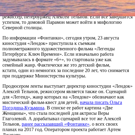
Петропавловской крепости, и девочка вернется в семью.
Съемки пройдут на фоне ключевых мест города, а за результат
отвечает директор киностудии, сценарист и одновременно
режиссер, петербуржец Алексей Тельнов. Если все завершится
успехом, то домовой Парамон может войти в мифологию
Северной столицы.
По информации «Фонтанки», сегодня утром, 23 августа
киностудия «Лендок» приступила к съемкам
полнометражного художественного фильма «Легенды
Петербурга: Ключ Времени». Если изначально работа
задумывалась в формате «6+», то стартовала уже как
семейный жанр. Фактически же это детский фильм,
кстати, один из немногих за последние 20 лет, что снимается
при поддержке Министерства культуры.
Продюсером ленты выступает директор киностудии «Лендок»
Алексей Тельнов, режиссером является также он. Сценарий
для «Легенд», жанр которых на «Лендоке» обозначают как
мистический фильм-квест для детей,
начала писать Ольга
Погодина-Кузьмина
. В списке ее работ картина «Две
Женщины», что стала последней для актрисы Веры
Глаголевой. А дорабатывал сценарий все тот же Алексей
Тельнов,
ранее рассказавший «Фонтанке»
. о всех своих
планах на 2017 год. Оператором проекта работает Артем
Джараян.