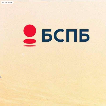
РЕКЛАМА
Афиша Plus
#телегид
Фонтанка.ру
Сегодня:
2026.08.09
14:32
Афиша Plus
кино
спектакли
выставки
концерты
лекции
книги
афиша плюс
новости
+