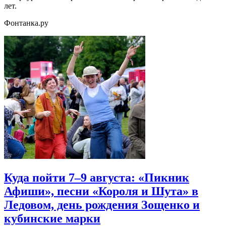
лет.
Фонтанка.ру
Куда пойти 7–9 августа: «Пикник
Афиши», песни «Короля и Шута» в
Ледовом, день рождения Зощенко и
кубинские марки