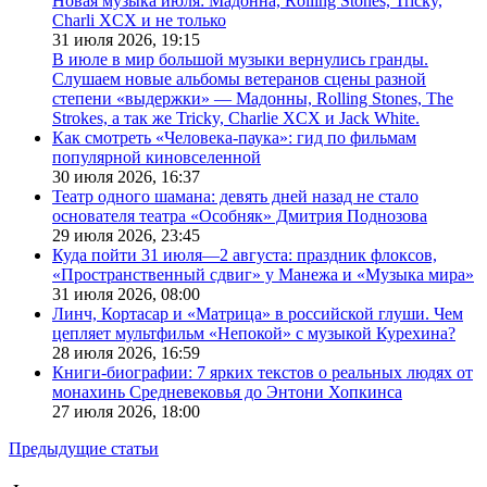
Новая музыка июля: Мадонна, Rolling Stones, Tricky,
Charli XCX и не только
31 июля 2026,
19:15
В июле в мир большой музыки вернулись гранды.
Слушаем новые альбомы ветеранов сцены разной
степени «выдержки» — Мадонны, Rolling Stones, The
Strokes, а так же Tricky, Charlie XCX и Jack White.
Как смотреть «Человека-паука»: гид по фильмам
популярной киновселенной
30 июля 2026,
16:37
Театр одного шамана: девять дней назад не стало
основателя театра «Особняк» Дмитрия Поднозова
29 июля 2026,
23:45
Куда пойти 31 июля—2 августа: праздник флоксов,
«Пространственный сдвиг» у Манежа и «Музыка мира»
31 июля 2026,
08:00
Линч, Кортасар и «Матрица» в российской глуши. Чем
цепляет мультфильм «Непокой» с музыкой Курехина?
28 июля 2026,
16:59
Книги-биографии: 7 ярких текстов о реальных людях от
монахинь Средневековья до Энтони Хопкинса
27 июля 2026,
18:00
Предыдущие статьи