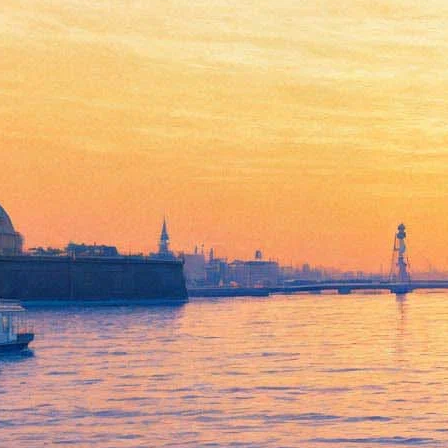
В Соляном переулке начали
останавливать часы
Петропавловки
23 августа 2017,
16:19
Версия для печати
Смотреть фоторепортаж
В школу на Соляном переулке приехала съемочная группа
киностудии «Лендок». В мистическом фильме «Легенды
Петербурга: Ключ Времени» замрет время на часах