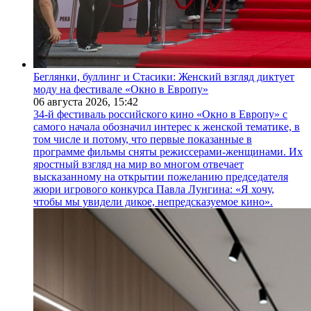
Беглянки, буллинг и Стасики: Женский взгляд диктует
моду на фестивале «Окно в Европу»
06 августа 2026,
15:42
34-й фестиваль российского кино «Окно в Европу» с
самого начала обозначил интерес к женской тематике, в
том числе и потому, что первые показанные в
программе фильмы сняты режиссерами-женщинами. Их
яростный взгляд на мир во многом отвечает
высказанному на открытии пожеланию председателя
жюри игрового конкурса Павла Лунгина: «Я хочу,
чтобы мы увидели дикое, непредсказуемое кино».