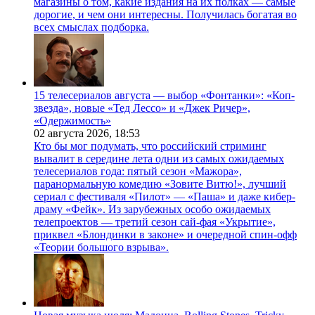
магазины о том, какие издания на их полках — самые
дорогие, и чем они интересны. Получилась богатая во
всех смыслах подборка.
15 телесериалов августа — выбор «Фонтанки»: «Коп-
звезда», новые «Тед Лессо» и «Джек Ричер»,
«Одержимость»
02 августа 2026,
18:53
Кто бы мог подумать, что российский стриминг
вывалит в середине лета одни из самых ожидаемых
телесериалов года: пятый сезон «Мажора»,
паранормальную комедию «Зовите Витю!», лучший
сериал с фестиваля «Пилот» — «Паша» и даже кибер-
драму «Фейк». Из зарубежных особо ожидаемых
телепроектов — третий сезон сай-фая «Укрытие»,
приквел «Блондинки в законе» и очередной спин-офф
«Теории большого взрыва».