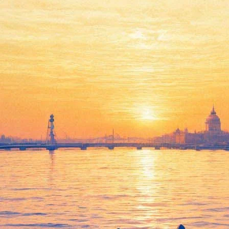
о отметят бесплатными сеансам
 приурочена акция с бесплатными сеансами.
ухня. Последняя битва» Антона Федотова, драму «Время первых
нежная королева — 3: Огонь и лед» режиссера Алексея Цицили
ов.
отеатрах «Родина», «Восход», «Мираж синема» на Большом прос
еев» будут предшествовать бесплатные дневные показы собств
.15), «Птица» Ксении Баскаковой (14.10), «Золушка» Надежды К
вку, посвященную 70-летию фильма «Золушка», и посетить экскурс
овать заранее, подробности — на
сайте «Ленфильма»
.