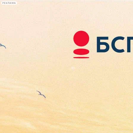
РЕКЛАМА
Афиша Plus
#телегид
Фонтанка.ру
Сегодня:
2026.08.08
16:08
Афиша Plus
кино
спектакли
выставки
концерты
лекции
книги
афиша плюс
новости
+