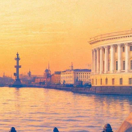
и
» Дмитрия Киселева, военный фильм «28 панфиловцев» Кима
на. В Минкульте сообщили, что именно эти ленты были
пекте и в Колпино. Сеансы по акции начинаются после 20.00.
енных картин: «Самый рыжий Лис» Александры Стреляной
ошеверовой (16.15) и «Три дня до весны» Александра
ии. Старт групп — в 10.00, 11.30, 13.00, 14.30, 16.00, 17.30