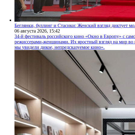
Беглянки, буллинг и Стасики: Женский взгляд диктует м
06 августа 2026,
15:42
34-й фестиваль российского кино «Окно в Европу» с само
режиссерами-женщинами. Их яростный взгляд на мир во 
мы увидели дикое, непредсказуемое кино».