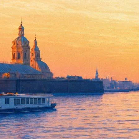
День и ночь российского кин
22 августа 2017,
16:45
Версия для печати
27 августа страна отметит День российского кино, к которому
Показывать во всех городах будут одно и то же – комедию «К
Дружинина и Андрея Шальопы. А детям покажут мультфильм «С
выбраны народным голосованием из предложенных 15 вариант
В Петербурге посмотреть фильмы бесплатно можно будет в кин
Участвует в акции и «Ленфильм» – но там сеансам «Ночи муз
(10.30), «Развод по собственному желанию» Ильи Северова (12
Касаткина (18.05).
Кроме того, на киностудии можно будет посмотреть новую выста
и 19.00, стоимость участия — 150 рублей. Места лучше бронир