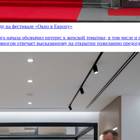
оду на фестивале «Окно в Европу»
го начала обозначил интерес к женской тематике, в том числе 
многом отвечает высказанному на открытии пожеланию председа