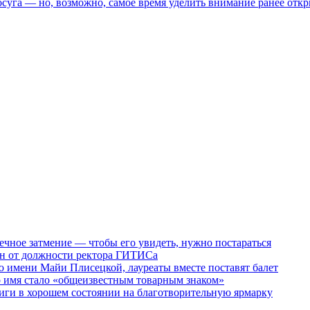
осуга — но, возможно, самое время уделить внимание ранее отк
ечное затмение — чтобы его увидеть, нужно постараться
ен от должности ректора ГИТИСа
 имени Майи Плисецкой, лауреаты вместе поставят балет
о имя стало «общеизвестным товарным знаком»
ги в хорошем состоянии на благотворительную ярмарку