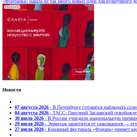
«Фонтанка» нашла не так много новых идей для культурного д
РЕКЛАМА
Новости
07 августа 2026
- В Петербурге готовятся наблюдать солн
04 августа 2026
- ТАСС: Григорий Заславский освобожд
30 июля 2026
- В России учредили национальную премию
29 июля 2026
- Эрмитаж защитится от самозванцев — ег
27 июля 2026
- Книжный фестиваль «Фонарь» примет кни