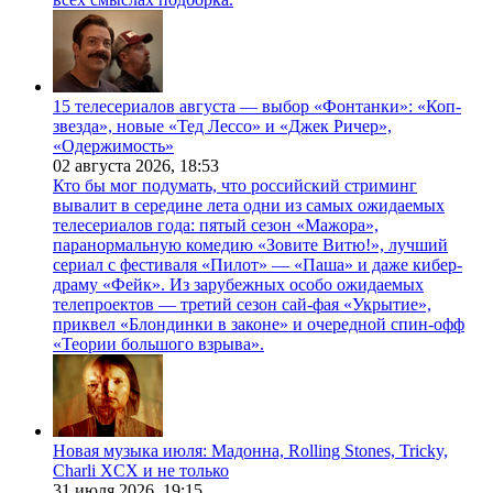
15 телесериалов августа — выбор «Фонтанки»: «Коп-
звезда», новые «Тед Лессо» и «Джек Ричер»,
«Одержимость»
02 августа 2026,
18:53
Кто бы мог подумать, что российский стриминг
вывалит в середине лета одни из самых ожидаемых
телесериалов года: пятый сезон «Мажора»,
паранормальную комедию «Зовите Витю!», лучший
сериал с фестиваля «Пилот» — «Паша» и даже кибер-
драму «Фейк». Из зарубежных особо ожидаемых
телепроектов — третий сезон сай-фая «Укрытие»,
приквел «Блондинки в законе» и очередной спин-офф
«Теории большого взрыва».
Новая музыка июля: Мадонна, Rolling Stones, Tricky,
Charli XCX и не только
31 июля 2026,
19:15