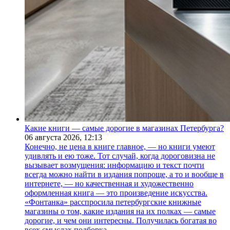
Какие книги — самые дорогие в магазинах Петербурга?
06 августа 2026,
12:13
Конечно, не цена в книге главное, — но книги умеют
удивлять и ею тоже. Тот случай, когда дороговизна не
вызывает возмущения: информацию и текст почти
всегда можно найти в издания попроще, а то и вообще в
интернете, — но качественная и художественно
оформленная книга — это произведение искусства.
«Фонтанка» расспросила петербургские книжные
магазины о том, какие издания на их полках — самые
дорогие, и чем они интересны. Получилась богатая во
всех смыслах подборка.