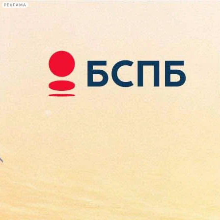
РЕКЛАМА
Афиша Plus
#телегид
Фонтанка.ру
Сегодня:
2026.08.10
11:34
Афиша Plus
кино
спектакли
выставки
концерты
лекции
книги
афиша плюс
новости
+