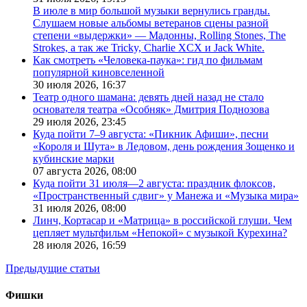
В июле в мир большой музыки вернулись гранды.
Слушаем новые альбомы ветеранов сцены разной
степени «выдержки» — Мадонны, Rolling Stones, The
Strokes, а так же Tricky, Charlie XCX и Jack White.
Как смотреть «Человека-паука»: гид по фильмам
популярной киновселенной
30 июля 2026,
16:37
Театр одного шамана: девять дней назад не стало
основателя театра «Особняк» Дмитрия Поднозова
29 июля 2026,
23:45
Куда пойти 7–9 августа: «Пикник Афиши», песни
«Короля и Шута» в Ледовом, день рождения Зощенко и
кубинские марки
07 августа 2026,
08:00
Куда пойти 31 июля—2 августа: праздник флоксов,
«Пространственный сдвиг» у Манежа и «Музыка мира»
31 июля 2026,
08:00
Линч, Кортасар и «Матрица» в российской глуши. Чем
цепляет мультфильм «Непокой» с музыкой Курехина?
28 июля 2026,
16:59
Предыдущие статьи
Фишки