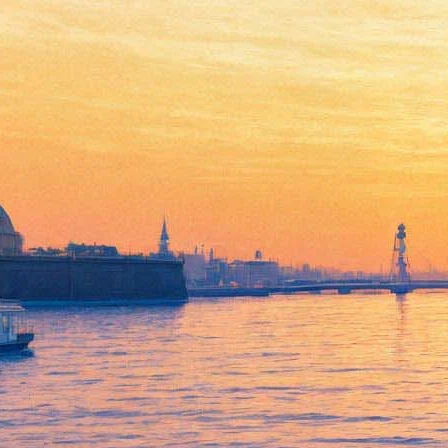
Студия «Лукасфильм» готова
снять фильм про Оби-Ван
Кеноби
18 августа 2017,
12:23
Версия для печати
Еще один спин-офф «Звездных войн», возможно, в скором
времени пополнит знаменитую сагу. Журналисты
The
Hollywood Reporter
узнали о планах студии «Лукасфильм»
снять фильм про мастера-джедая Оби-Ван Кеноби, роль
которого исполняли Юэн Макгрегор и Алек Гиннесс.