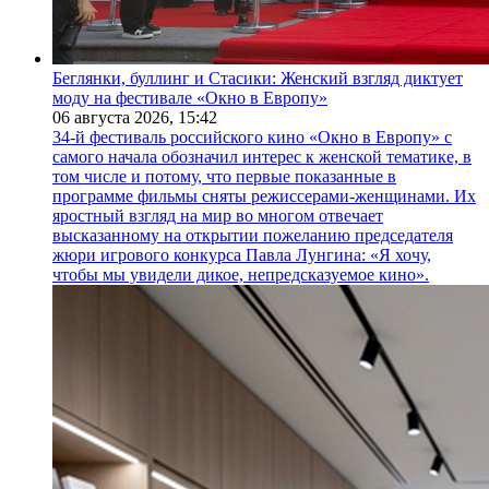
Беглянки, буллинг и Стасики: Женский взгляд диктует
моду на фестивале «Окно в Европу»
06 августа 2026,
15:42
34-й фестиваль российского кино «Окно в Европу» с
самого начала обозначил интерес к женской тематике, в
том числе и потому, что первые показанные в
программе фильмы сняты режиссерами-женщинами. Их
яростный взгляд на мир во многом отвечает
высказанному на открытии пожеланию председателя
жюри игрового конкурса Павла Лунгина: «Я хочу,
чтобы мы увидели дикое, непредсказуемое кино».