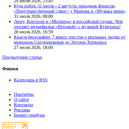
29 июля 2026,
23:45
Куда пойти 31 июля—2 августа: праздник флоксов,
«Пространственный сдвиг» у Манежа и «Музыка мира»
31 июля 2026,
08:00
Линч, Кортасар и «Матрица» в российской глуши. Чем
цепляет мультфильм «Непокой» с музыкой Курехина?
28 июля 2026,
16:59
Книги-биографии: 7 ярких текстов о реальных людях от
монахинь Средневековья до Энтони Хопкинса
27 июля 2026,
18:00
Предыдущие статьи
Фишки
Календарь в RSS
Партнёры
О сайте
Контакты
Реклама
Бизнес-трибуна