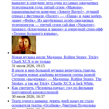
вывалит в середине лета одни из самых ожидаемых
телесериалов года: пятый сезон «Мажора»,
паранормальную комедию «Зовите Витю!», лучший
сериал с фестиваля «Пилот» — «Паша» и даже кибер-
драму «Фейк». Из зарубежных особо ожидаемых
телепроектов — третий сезон сай-фая «Укрытие»,
приквел «Блондинки в законе» и очередной спин-офф
«Теории большого взрыва».
Новая музыка июля: Мадонна, Rolling Stones, Tricky,
Charli XCX и не только
31 июля 2026,
19:15
В июле в мир большой музыки вернулись гранды.
Слушаем новые альбомы ветеранов сцены разной
степени «выдержки» — Мадонны, Rolling Stones, The
Strokes, а так же Tricky, Charlie XCX и Jack White.
Как смотреть «Человека-паука»: гид по фильмам
популярной киновселенной
30 июля 2026,
16:37
Театр одного шамана: девять дней назад не стало
основателя театра «Особняк» Дмитрия Поднозова