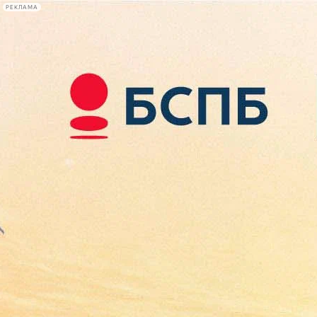
РЕКЛАМА
Афиша Plus
#телегид
Фонтанка.ру
Сегодня:
2026.08.09
05:31
Афиша Plus
кино
спектакли
выставки
концерты
лекции
книги
афиша плюс
новости
+