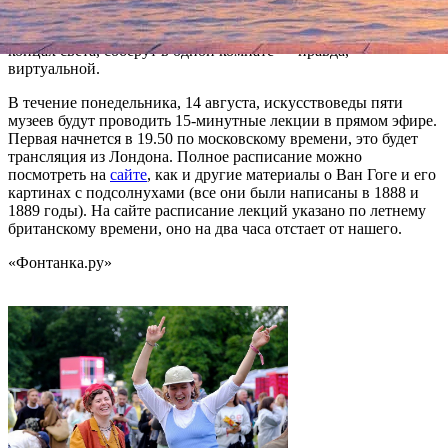
экскурсию потомка живописца, подготовленную в формате
360 градусов. Ради нее пять картин, находящихся на разных
концах света, соберут в одной комнате — правда,
виртуальной.
В течение понедельника, 14 августа, искусствоведы пяти
музеев будут проводить 15-минутные лекции в прямом эфире.
Первая начнется в 19.50 по московскому времени, это будет
трансляция из Лондона. Полное расписание можно
посмотреть на
сайте
, как и другие материалы о Ван Гоге и его
картинах с подсолнухами (все они были написаны в 1888 и
1889 годы). На сайте расписание лекций указано по летнему
британскому времени, оно на два часа отстает от нашего.
«Фонтанка.ру»