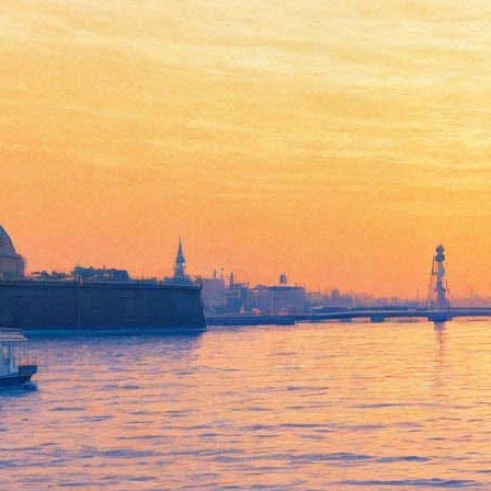
Крупнейшие музеи мира
устроят день «Подсолнухов»
Ван Гога
11 августа 2017,
19:01
Версия для печати
Всемирно известные музейные собрания — Национальная
галерея в Лондоне, Музей Ван Гога в Амстердаме, Новая
Пинакотека в Мюнхене, Филадельфийский музей искусства и
токийский Художественный музей имени Седзи Того —
проведут виртуальную выставку «Подсолнухов» Ван Гога из
своих коллекций и курс лекций. В мероприятии участвует
Уиллем Ван Гог – правнук Тео Ван Гога, брата художника.
Посмотреть виртуальную выставку можно будет в Facebook. А
на
специальном сайте
уже сейчас можно послушать