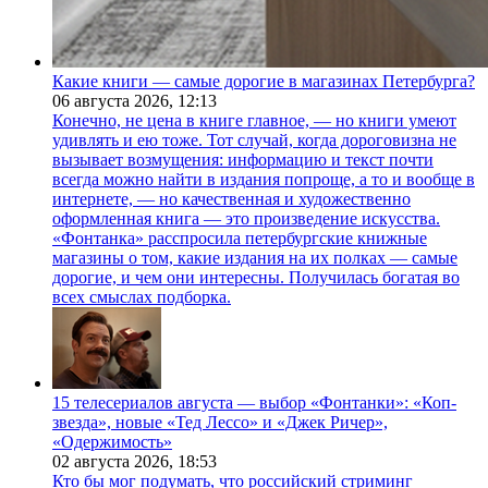
Какие книги — самые дорогие в магазинах Петербурга?
06 августа 2026,
12:13
Конечно, не цена в книге главное, — но книги умеют
удивлять и ею тоже. Тот случай, когда дороговизна не
вызывает возмущения: информацию и текст почти
всегда можно найти в издания попроще, а то и вообще в
интернете, — но качественная и художественно
оформленная книга — это произведение искусства.
«Фонтанка» расспросила петербургские книжные
магазины о том, какие издания на их полках — самые
дорогие, и чем они интересны. Получилась богатая во
всех смыслах подборка.
15 телесериалов августа — выбор «Фонтанки»: «Коп-
звезда», новые «Тед Лессо» и «Джек Ричер»,
«Одержимость»
02 августа 2026,
18:53
Кто бы мог подумать, что российский стриминг