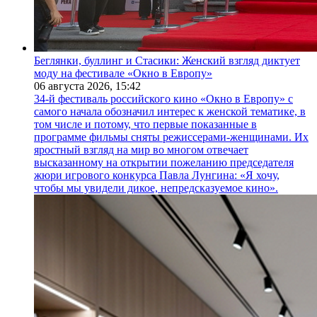
Беглянки, буллинг и Стасики: Женский взгляд диктует
моду на фестивале «Окно в Европу»
06 августа 2026,
15:42
34-й фестиваль российского кино «Окно в Европу» с
самого начала обозначил интерес к женской тематике, в
том числе и потому, что первые показанные в
программе фильмы сняты режиссерами-женщинами. Их
яростный взгляд на мир во многом отвечает
высказанному на открытии пожеланию председателя
жюри игрового конкурса Павла Лунгина: «Я хочу,
чтобы мы увидели дикое, непредсказуемое кино».