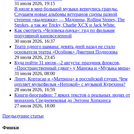
31 июля 2026,
19:15
В июле в мир большой музыки вернулись гранды.
Слушаем новые альбомы ветеранов сцены разной
степени «выдержки» — Мадонны, Rolling Stones, The
Strokes, а так же Tricky, Charlie XCX и Jack White.
Как смотреть «Человека-паука»: гид по фильмам
популярной киновселенной
30 июля 2026,
16:37
Театр одного шамана: девять дней назад не стало
основателя театра «Особняк» Дмитрия Поднозова
29 июля 2026,
23:45
Куда пойти 31 июля—2 августа: праздник флоксов,
«Пространственный сдвиг» у Манежа и «Музыка мира»
31 июля 2026,
08:00
Линч, Кортасар и «Матрица» в российской глуши. Чем
цепляет мультфильм «Непокой» с музыкой Курехина?
28 июля 2026,
16:59
Книги-биографии: 7 ярких текстов о реальных людях от
монахинь Средневековья до Энтони Хопкинса
27 июля 2026,
18:00
Предыдущие статьи
Фишки