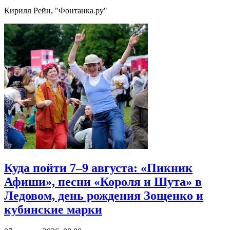
Кирилл Рейн, "Фонтанка.ру"
Куда пойти 7–9 августа: «Пикник
Афиши», песни «Короля и Шута» в
Ледовом, день рождения Зощенко и
кубинские марки