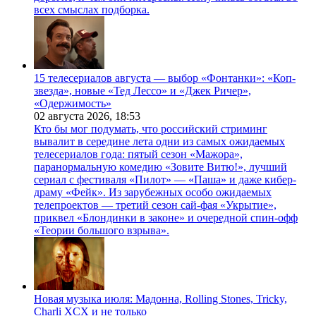
всех смыслах подборка.
15 телесериалов августа — выбор «Фонтанки»: «Коп-
звезда», новые «Тед Лессо» и «Джек Ричер»,
«Одержимость»
02 августа 2026,
18:53
Кто бы мог подумать, что российский стриминг
вывалит в середине лета одни из самых ожидаемых
телесериалов года: пятый сезон «Мажора»,
паранормальную комедию «Зовите Витю!», лучший
сериал с фестиваля «Пилот» — «Паша» и даже кибер-
драму «Фейк». Из зарубежных особо ожидаемых
телепроектов — третий сезон сай-фая «Укрытие»,
приквел «Блондинки в законе» и очередной спин-офф
«Теории большого взрыва».
Новая музыка июля: Мадонна, Rolling Stones, Tricky,
Charli XCX и не только