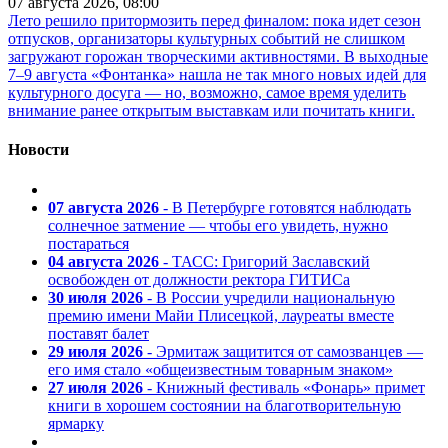
07 августа 2026, 08:00
Лето решило притормозить перед финалом: пока идет сезон
отпусков, организаторы культурных событий не слишком
загружают горожан творческими активностями. В выходные
7–9 августа «Фонтанка» нашла не так много новых идей для
культурного досуга — но, возможно, самое время уделить
внимание ранее открытым выставкам или почитать книги.
Новости
07 августа 2026
- В Петербурге готовятся наблюдать
солнечное затмение — чтобы его увидеть, нужно
постараться
04 августа 2026
- ТАСС: Григорий Заславский
освобожден от должности ректора ГИТИСа
30 июля 2026
- В России учредили национальную
премию имени Майи Плисецкой, лауреаты вместе
поставят балет
29 июля 2026
- Эрмитаж защитится от самозванцев —
его имя стало «общеизвестным товарным знаком»
27 июля 2026
- Книжный фестиваль «Фонарь» примет
книги в хорошем состоянии на благотворительную
ярмарку