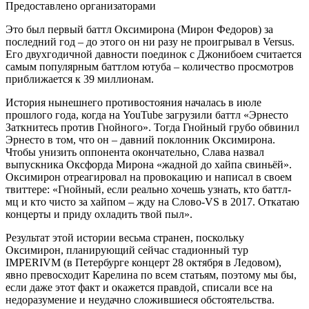
Предоставлено организаторами
Это был первый баттл Оксимирона (Мирон Федоров) за
последний год – до этого он ни разу не проигрывал в Versus.
Его двухгодичной давности поединок с Джонибоем считается
самым популярным баттлом ютуба – количество просмотров
приближается к 39 миллионам.
История нынешнего противостояния началась в июле
прошлого года, когда на YouTube загрузили баттл «Эрнесто
Заткнитесь против Гнойного». Тогда Гнойный грубо обвинил
Эрнесто в том, что он – давний поклонник Оксимирона.
Чтобы унизить оппонента окончательно, Слава назвал
выпускника Оксфорда Мирона «жадной до хайпа свиньёй».
Оксимирон отреагировал на провокацию и написал в своем
твиттере: «Гнойный, если реально хочешь узнать, кто баттл-
мц и кто чисто за хайпом – жду на Слово-VS в 2017. Откатаю
концерты и приду охладить твой пыл».
Результат этой истории весьма странен, поскольку
Оксимирон, планирующий сейчас стадионный тур
IMPERIVM (в Петербурге концерт 28 октября в Ледовом),
явно превосходит Карелина по всем статьям, поэтому мы бы,
если даже этот факт и окажется правдой, списали все на
недоразумение и неудачно сложившиеся обстоятельства.