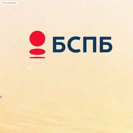
РЕКЛАМА
Афиша Plus
#телегид
Фонтанка.ру
Сегодня:
2026.08.09
16:57
Афиша Plus
кино
спектакли
выставки
концерты
лекции
книги
афиша плюс
новости
+