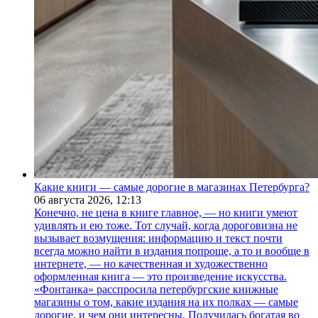
Какие книги — самые дорогие в магазинах Петербурга?
06 августа 2026,
12:13
Конечно, не цена в книге главное, — но книги умеют
удивлять и ею тоже. Тот случай, когда дороговизна не
вызывает возмущения: информацию и текст почти
всегда можно найти в издания попроще, а то и вообще в
интернете, — но качественная и художественно
оформленная книга — это произведение искусства.
«Фонтанка» расспросила петербургские книжные
магазины о том, какие издания на их полках — самые
дорогие, и чем они интересны. Получилась богатая во