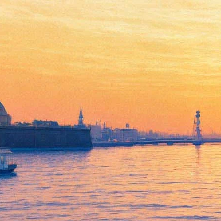
Сенсация в стиле рэп:
Гнойный завалил
Оксимирона
07 августа 2017,
17:26
Версия для печати
Воскресным вечером в Петербурге состоялись совместные
рэп-баттлы Versus и Slovospb, в которых учавствовали пары:
ХХОС vs VS94SKI, MoonStarvsWalkieT, DragovsЮлия Киви и
Oxxxymiron vs Гнойный. Поединок Оксимирона и Гнойного
был самым ожидаемым баттлом этого года и, по
распространяющимся сейчас в сетях слухам, закончился он
сенсацией – победил Гнойный, который в двух раундах из
трёх оказался сильнее противника.
Организаторы мероприятия никогда не публикуют итоги