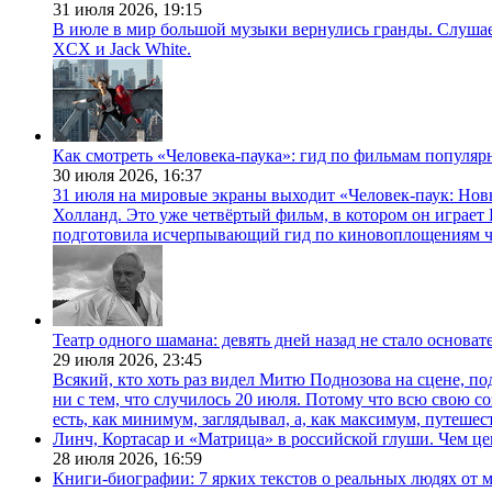
31 июля 2026,
19:15
В июле в мир большой музыки вернулись гранды. Слушаем 
XCX и Jack White.
Как смотреть «Человека-паука»: гид по фильмам популя
30 июля 2026,
16:37
31 июля на мировые экраны выходит «Человек-паук: Нов
Холланд. Это уже четвёртый фильм, в котором он играет 
подготовила исчерпывающий гид по киновоплощениям ч
Театр одного шамана: девять дней назад не стало основа
29 июля 2026,
23:45
Всякий, кто хоть раз видел Митю Поднозова на сцене, по
ни с тем, что случилось 20 июля. Потому что всю свою 
есть, как минимум, заглядывал, а, как максимум, путешест
Линч, Кортасар и «Матрица» в российской глуши. Чем ц
28 июля 2026,
16:59
Книги-биографии: 7 ярких текстов о реальных людях от