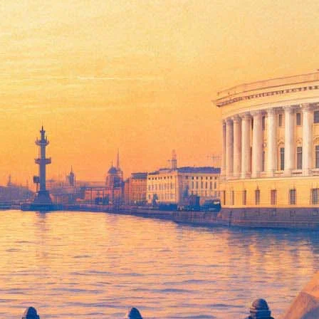
о на Дворцовой площади 15 сентября. В рамках церемонии
лом году получила статус лучшей из российских по версии
м» Дзиги Вертова, снятый в 1929 году.
ранее
писала
«Фонтанка», в жюри документальных фильмов