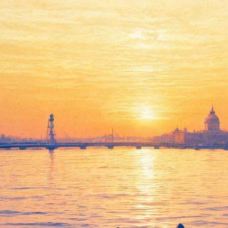
ит группа Therr Maitz
крытии фестиваля «Послание к человеку», которое запланирован
уппа вокалиста, клавишника и продюсера Антона Беляева в прош
посмотрит фильм-открытие фестиваля – «Человек с киноаппарато
иваль «Послание к человеку» пройдет с 15 по 22 сентября. Как 