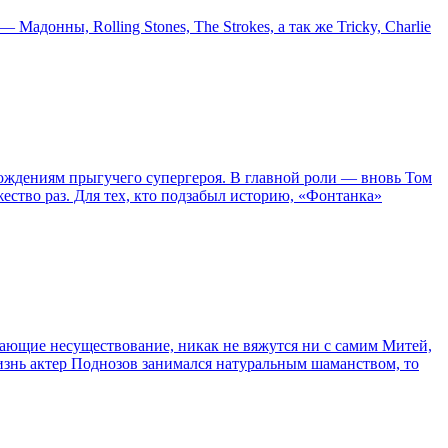
онны, Rolling Stones, The Strokes, а так же Tricky, Charlie
ождениям прыгучего супергероя. В главной роли — вновь Том
жество раз. Для тех, кто подзабыл историю, «Фонтанка»
сывающие несуществование, никак не вяжутся ни с самим Митей,
жизнь актер Поднозов занимался натуральным шаманством, то