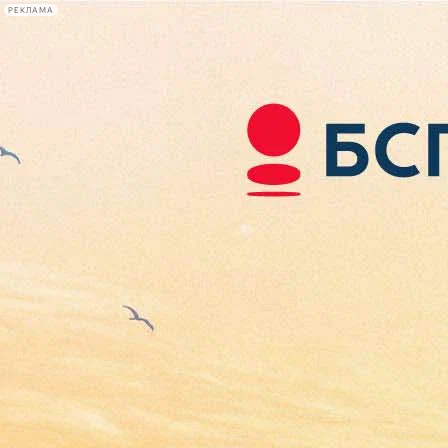
РЕКЛАМА
Афиша Plus
#телегид
Фонтанка.ру
Сегодня:
2026.08.06
14:56
Афиша Plus
кино
спектакли
выставки
концерты
лекции
книги
афиша плюс
новости
+