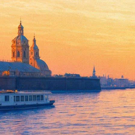
На Дворцовой площади выступ
07 августа 2017,
17:09
Версия для печати
Стало известно, какой музыкальный коллектив выступит на от
пройдет концерт российского коллектива Therr Maitz. Инди-гр
MTV Europe Music Awards.
Кроме того, в рамках церемонии публика под открытым небом 
Побывать на показе и на концерте можно будет бесплатно. Фест
войдет французский писатель и режиссер Фредерик Бегбедер.
Фонтанка.ру