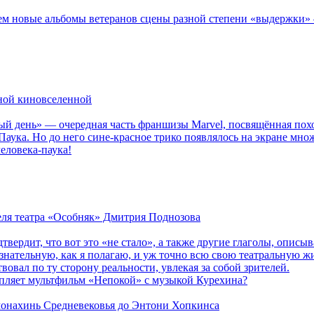
новые альбомы ветеранов сцены разной степени «выдержки» — Мад
рной киновселенной
ый день» — очередная часть франшизы Marvel, посвящённая пох
Паука. Но до него сине-красное трико появлялось на экране мно
еловека-паука!
теля театра «Особняк» Дмитрия Поднозова
дтвердит, что вот это «не стало», а также другие глаголы, опи
сознательную, как я полагаю, и уж точно всю свою театральную 
вовал по ту сторону реальности, увлекая за собой зрителей.
епляет мультфильм «Непокой» с музыкой Курехина?
 монахинь Средневековья до Энтони Хопкинса