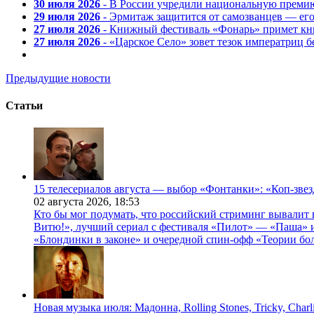
30 июля 2026
- В России учредили национальную премию
29 июля 2026
- Эрмитаж защитится от самозванцев — ег
27 июля 2026
- Книжный фестиваль «Фонарь» примет кни
27 июля 2026
- «Царское Село» зовет тезок императриц 
Предыдущие новости
Статьи
15 телесериалов августа — выбор «Фонтанки»: «Коп-зве
02 августа 2026,
18:53
Кто бы мог подумать, что российский стриминг вывалит 
Витю!», лучший сериал с фестиваля «Пилот» — «Паша» и
«Блондинки в законе» и очередной спин-офф «Теории бо
Новая музыка июля: Мадонна, Rolling Stones, Tricky, Char