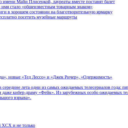
 имени Майи Плисецкой, лауреаты вместе поставят балет
о имя стало «общеизвестным товарным знаком»
ги в хорошем состоянии на благотворительную ярмарку
бесплатно посетить музейные маршруты
зда», новые «Тед Лессо» и «Джек Ричер», «Одержимость»
в середине лета одни из самых ожидаемых телесериалов года: 
 даже кибер-драму «Фейк». Из зарубежных особо ожидаемых тел
льшого взрыва».
li XCX и не только