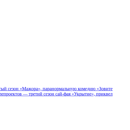
пятый сезон «Мажора», паранормальную комедию «Зовите
епроектов — третий сезон сай-фая «Укрытие», приквел