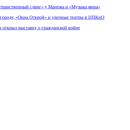
странственный сдвиг» у Манежа и «Музыка мира»
 городу, «Окна Открой» и уличные театры в ЦПКиО
ии открыл выставку о гражданской войне