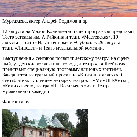
исполнят вокальные партии из спектаклей «Шерлок Холмс»,
«Алые паруса» и «Таланты и поклонники». Среди
исполнителей – актрисы Наталья Индейкина, Ирина
Муртазаева, актер Андрей Родимов и др.
12 августа на Малой Конюшенной спецпрограммы представят
Театр эстрады им. А.Райкина и театр «Мастерская». 19
августа – театр «На Литейном» и «Суббота». 26 августа –
театр «Лицедеи» и Театр музыкальной комедии.
Выступления 2 сентября посвятят детскому театру: на сцену
выйдут детские коллективы города, а театр «На Лтейном»
представит специальную программу для юных зрителей.
Завершится театральный проект на «Книжных аллеях» 9
сентября выступлением четырех театров – «МимИГРАнты»,
«Комик-трест», театра «На Васильевском» и Театра
музыкальной комедии.
Фонтанка.ру