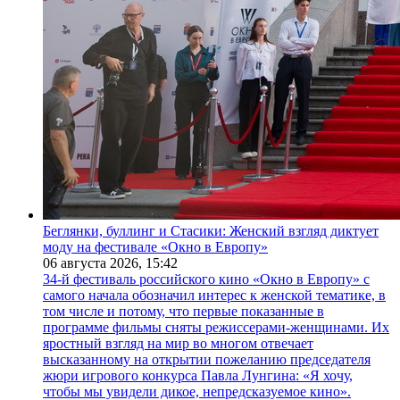
Беглянки, буллинг и Стасики: Женский взгляд диктует
моду на фестивале «Окно в Европу»
06 августа 2026,
15:42
34-й фестиваль российского кино «Окно в Европу» с
самого начала обозначил интерес к женской тематике, в
том числе и потому, что первые показанные в
программе фильмы сняты режиссерами-женщинами. Их
яростный взгляд на мир во многом отвечает
высказанному на открытии пожеланию председателя
жюри игрового конкурса Павла Лунгина: «Я хочу,
чтобы мы увидели дикое, непредсказуемое кино».