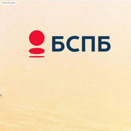
РЕКЛАМА
Афиша Plus
#телегид
Фонтанка.ру
Сегодня:
2026.08.10
11:41
Афиша Plus
кино
спектакли
выставки
концерты
лекции
книги
афиша плюс
новости
+