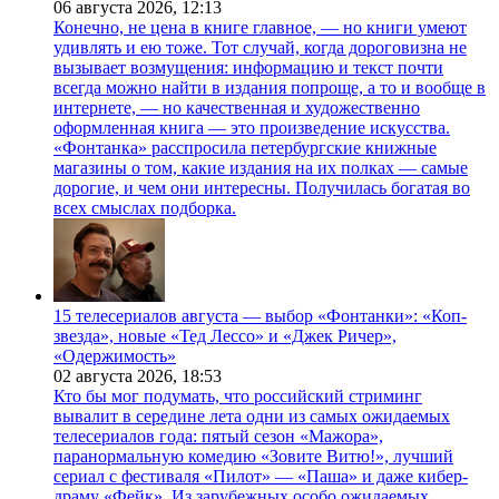
06 августа 2026,
12:13
Конечно, не цена в книге главное, — но книги умеют
удивлять и ею тоже. Тот случай, когда дороговизна не
вызывает возмущения: информацию и текст почти
всегда можно найти в издания попроще, а то и вообще в
интернете, — но качественная и художественно
оформленная книга — это произведение искусства.
«Фонтанка» расспросила петербургские книжные
магазины о том, какие издания на их полках — самые
дорогие, и чем они интересны. Получилась богатая во
всех смыслах подборка.
15 телесериалов августа — выбор «Фонтанки»: «Коп-
звезда», новые «Тед Лессо» и «Джек Ричер»,
«Одержимость»
02 августа 2026,
18:53
Кто бы мог подумать, что российский стриминг
вывалит в середине лета одни из самых ожидаемых
телесериалов года: пятый сезон «Мажора»,
паранормальную комедию «Зовите Витю!», лучший
сериал с фестиваля «Пилот» — «Паша» и даже кибер-
драму «Фейк». Из зарубежных особо ожидаемых