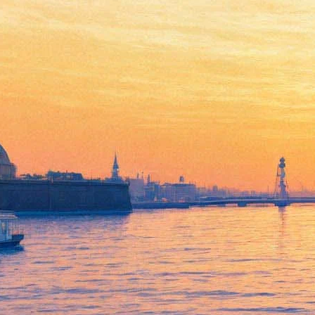
Артисты десяти театров
выступят на «Книжных
аллеях» в августе и сентябре
04 августа 2017,
14:57
Версия для печати
5 августа стартует проект «Театральный Петербург на
Книжных аллеях»: 10 театров города подготовили
специальные программы, которые буду показывать бесплатно
на Малой Конюшенной каждую субботу. Завершится проект 9
сентября. Начало выступлений «Театрального Петербурга» по
субботам в 14.00.
Откроет программу 5 августа в 14:00 шоу мим-театра
«МимИГРАнты» по мотивам спектакля «Планета чудес» из
репертуара театра. После артисты «Балтийского дома»