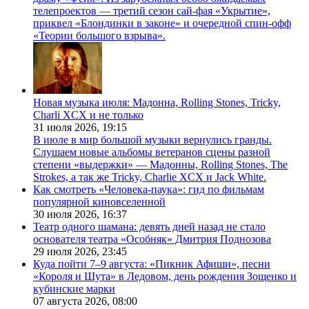
телепроектов — третий сезон сай-фая «Укрытие»,
приквел «Блондинки в законе» и очередной спин-офф
«Теории большого взрыва».
Новая музыка июля: Мадонна, Rolling Stones, Tricky,
Charli XCX и не только
31 июля 2026,
19:15
В июле в мир большой музыки вернулись гранды.
Слушаем новые альбомы ветеранов сцены разной
степени «выдержки» — Мадонны, Rolling Stones, The
Strokes, а так же Tricky, Charlie XCX и Jack White.
Как смотреть «Человека-паука»: гид по фильмам
популярной киновселенной
30 июля 2026,
16:37
Театр одного шамана: девять дней назад не стало
основателя театра «Особняк» Дмитрия Поднозова
29 июля 2026,
23:45
Куда пойти 7–9 августа: «Пикник Афиши», песни
«Короля и Шута» в Ледовом, день рождения Зощенко и
кубинские марки
07 августа 2026,
08:00