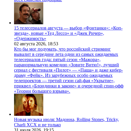
15 телесериалов августа — выбор «Фонтанки»: «Коп-
звезда», новые «Тед Лессо» и «Джек Ричер»,
«Одержимость»
02 августа 2026,
18:53
Кто бы мог подумать, что российский стриминг
вывалит в середине лета одни из самых ожидаемых
телесериалов года: пятый сезон «Мажора»,
паранормальную комедию «Зовите Витю!», лучший
сериал с фестиваля «Пилот» — «Паша» и даже кибер-
драму «Фейк». Из зарубежных особо ожидаемых
телепроектов — третий сезон сай-фая «Укрытие»,
приквел «Блондинки в законе» и очередной спин-офф
«Теории большого взрыва».
Новая музыка июля: Мадонна, Rolling Stones, Tricky,
Charli XCX и не только
31 июля 2026,
19:15