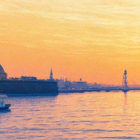
«Дорогому цыпленку» от
«старой курицы»