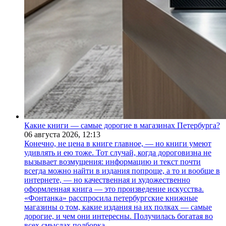
Какие книги — самые дорогие в магазинах Петербурга?
06 августа 2026,
12:13
Конечно, не цена в книге главное, — но книги умеют
удивлять и ею тоже. Тот случай, когда дороговизна не
вызывает возмущения: информацию и текст почти
всегда можно найти в издания попроще, а то и вообще в
интернете, — но качественная и художественно
оформленная книга — это произведение искусства.
«Фонтанка» расспросила петербургские книжные
магазины о том, какие издания на их полках — самые
дорогие, и чем они интересны. Получилась богатая во
всех смыслах подборка.