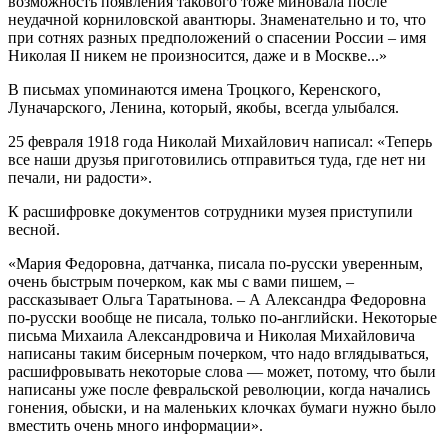
возможность появления такового тоже миновала после
неудачной корниловской авантюры. Знаменательно и то, что
при сотнях разных предположений о спасении России – имя
Николая II никем не произносится, даже и в Москве...»
В письмах упоминаются имена Троцкого, Керенского,
Луначарского, Ленина, который, якобы, всегда улыбался.
25 февраля 1918 года Николай Михайлович написал: «Теперь
все наши друзья приготовились отправиться туда, где нет ни
печали, ни радости».
К расшифровке документов сотрудники музея приступили
весной.
«Мария Федоровна, датчанка, писала по-русски уверенным,
очень быстрым почерком, как мы с вами пишем, –
рассказывает Ольга Таратынова. – А Александра Федоровна
по-русски вообще не писала, только по-английски. Некоторые
письма Михаила Александровича и Николая Михайловича
написаны таким бисерным почерком, что надо вглядываться,
расшифровывать некоторые слова — может, потому, что были
написаны уже после февральской революции, когда начались
гонения, обыски, и на маленьких клочках бумаги нужно было
вместить очень много информации».