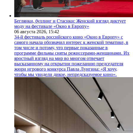
Беглянки, буллинг и Стасики: Женский взгляд диктует
моду на фестивале «Окно в Европу»
06 августа 2026,
15:42
34-й фестиваль российского кино «Окно в Европу» с
самого начала обозначил интерес к женской тематике, в
том числе и потому, что первые показанные в
программе фильмы сняты режиссерами-женщинами. Их
яростный взгляд на мир во многом отвечает
высказанному на открытии пожеланию председателя
жюри игрового конкурса Павла Лунгина: «Я хочу,
чтобы мы увидели дикое, непредсказуемое кино».