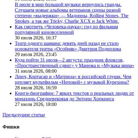
В июле в мир большой музыки вернулись гранды.
Слушаем новые альбомы ветеранов сцены разной
степени «выдержки» — Мадонны, Rolling Stones, The
Strokes, а так же Tricky, Charlie XCX и Jack White.
Как смотреть «Человека-паука»: гид по фильмам
популярной киновселенной
30 июля 2026,
16:37
Театр одного шамана: девять дней назад не стало
основателя театра «Особняк» Дмитрия Поднозова
29 июля 2026,
23:45
Куда пойти 31 июля—2 августа: праздник флоксов,
«Пространственный сдвиг» у Манежа и «Музыка мира»
31 июля 2026,
08:00
Линч, Кортасар и «Матрица» в российской глуши. Чем
цепляет мультфильм «Непокой» с музыкой Курехина?
28 июля 2026,
16:59
Книги-биографии: 7 ярких текстов о реальных людях от
монахинь Средневековья до Энтони Хопкинса
27 июля 2026,
18:00
Предыдущие статьи
Фишки