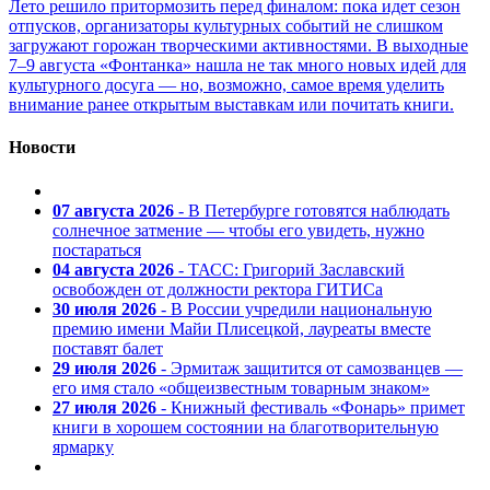
Лето решило притормозить перед финалом: пока идет сезон
отпусков, организаторы культурных событий не слишком
загружают горожан творческими активностями. В выходные
7–9 августа «Фонтанка» нашла не так много новых идей для
культурного досуга — но, возможно, самое время уделить
внимание ранее открытым выставкам или почитать книги.
Новости
07 августа 2026
- В Петербурге готовятся наблюдать
солнечное затмение — чтобы его увидеть, нужно
постараться
04 августа 2026
- ТАСС: Григорий Заславский
освобожден от должности ректора ГИТИСа
30 июля 2026
- В России учредили национальную
премию имени Майи Плисецкой, лауреаты вместе
поставят балет
29 июля 2026
- Эрмитаж защитится от самозванцев —
его имя стало «общеизвестным товарным знаком»
27 июля 2026
- Книжный фестиваль «Фонарь» примет
книги в хорошем состоянии на благотворительную
ярмарку