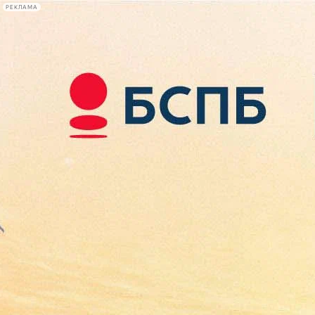
РЕКЛАМА
Афиша Plus
#телегид
Фонтанка.ру
Сегодня:
2026.08.08
18:39
Афиша Plus
кино
спектакли
выставки
концерты
лекции
книги
афиша плюс
новости
+