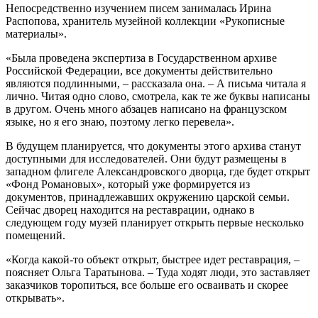
Непосредственно изучением писем занималась Ирина
Распопова, хранитель музейной коллекции «Рукописные
материалы».
«Была проведена экспертиза в Государственном архиве
Российской Федерации, все документы действительно
являются подлинными, – рассказала она. – А письма читала я
лично. Читая одно слово, смотрела, как те же буквы написаны
в другом. Очень много абзацев написано на французском
языке, но я его знаю, поэтому легко перевела».
В будущем планируется, что документы этого архива станут
доступными для исследователей. Они будут размещены в
западном флигеле Александровского дворца, где будет открыт
«Фонд Романовых», который уже формируется из
документов, принадлежавших окружению царской семьи.
Сейчас дворец находится на реставрации, однако в
следующем году музей планирует открыть первые несколько
помещений.
«Когда какой-то объект открыт, быстрее идет реставрация, –
поясняет Ольга Таратынова. – Туда ходят люди, это заставляет
заказчиков торопиться, все больше его осваивать и скорее
открывать».