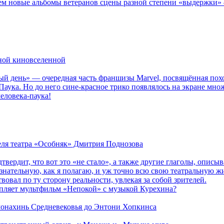
новые альбомы ветеранов сцены разной степени «выдержки» — Мад
рной киновселенной
ый день» — очередная часть франшизы Marvel, посвящённая пох
Паука. Но до него сине-красное трико появлялось на экране мно
еловека-паука!
теля театра «Особняк» Дмитрия Поднозова
дтвердит, что вот это «не стало», а также другие глаголы, опи
сознательную, как я полагаю, и уж точно всю свою театральную 
вовал по ту сторону реальности, увлекая за собой зрителей.
епляет мультфильм «Непокой» с музыкой Курехина?
 монахинь Средневековья до Энтони Хопкинса