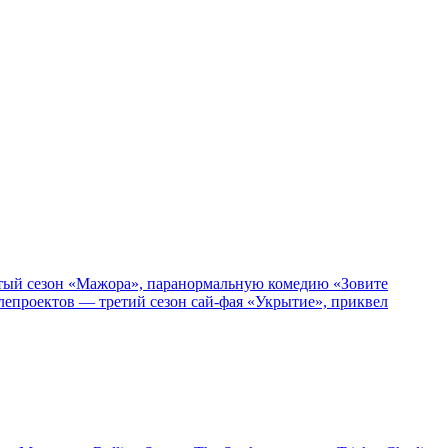
пятый сезон «Мажора», паранормальную комедию «Зовите
епроектов — третий сезон сай-фая «Укрытие», приквел