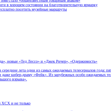
о имя стало «общеизвестным товарным знаком»
ги в хорошем состоянии на благотворительную ярмарку
бесплатно посетить музейные маршруты
зда», новые «Тед Лессо» и «Джек Ричер», «Одержимость»
в середине лета одни из самых ожидаемых телесериалов года: 
 даже кибер-драму «Фейк». Из зарубежных особо ожидаемых тел
льшого взрыва».
li XCX и не только