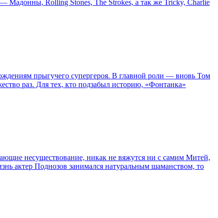
онны, Rolling Stones, The Strokes, а так же Tricky, Charlie
ождениям прыгучего супергероя. В главной роли — вновь Том
жество раз. Для тех, кто подзабыл историю, «Фонтанка»
сывающие несуществование, никак не вяжутся ни с самим Митей,
жизнь актер Поднозов занимался натуральным шаманством, то