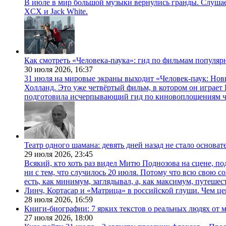
В июле в мир большой музыки вернулись гранды. Слушаем 
XCX и Jack White.
Как смотреть «Человека-паука»: гид по фильмам популя
30 июля 2026,
16:37
31 июля на мировые экраны выходит «Человек-паук: Нов
Холланд. Это уже четвёртый фильм, в котором он играет 
подготовила исчерпывающий гид по киновоплощениям ч
Театр одного шамана: девять дней назад не стало основа
29 июля 2026,
23:45
Всякий, кто хоть раз видел Митю Поднозова на сцене, по
ни с тем, что случилось 20 июля. Потому что всю свою 
есть, как минимум, заглядывал, а, как максимум, путешест
Линч, Кортасар и «Матрица» в российской глуши. Чем ц
28 июля 2026,
16:59
Книги-биографии: 7 ярких текстов о реальных людях от
27 июля 2026,
18:00