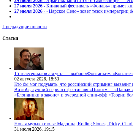
29 июля 2026
- Эрмитаж защитится от самозванцев — ег
27 июля 2026
- Книжный фестиваль «Фонарь» примет кни
27 июля 2026
- «Царское Село» зовет тезок императриц 
Предыдущие новости
Статьи
15 телесериалов августа — выбор «Фонтанки»: «Коп-зве
02 августа 2026,
18:53
Кто бы мог подумать, что российский стриминг вывалит 
Витю!», лучший сериал с фестиваля «Пилот» — «Паша» и
«Блондинки в законе» и очередной спин-офф «Теории бо
Новая музыка июля: Мадонна, Rolling Stones, Tricky, Char
31 июля 2026,
19:15