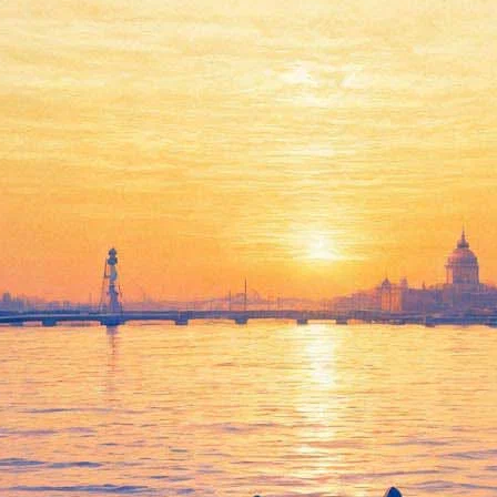
ого кино новой волны Жанна 
е в Париже на 90-м году жизни. Эту информацию подтвердил жур
а называла Моро идеалом интеллектуальной женственности.
блаками» Микеланджело Антониони, «Дневник горничной» Луиса
ка Бессона, «Когда наступит конец света» Вима Вендерса.