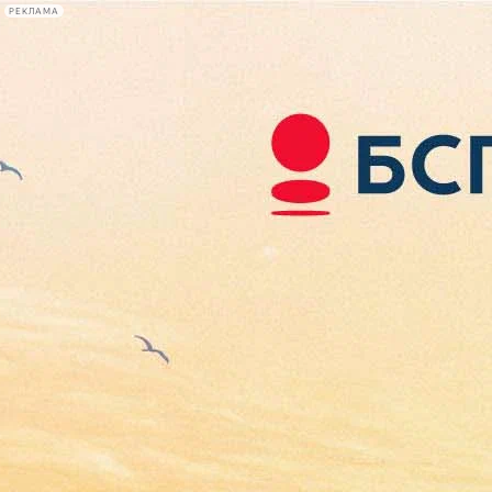
РЕКЛАМА
Афиша Plus
#телегид
Фонтанка.ру
Сегодня:
2026.08.06
16:52
Афиша Plus
кино
спектакли
выставки
концерты
лекции
книги
афиша плюс
новости
+