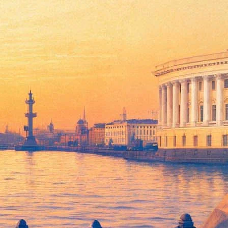
Моро
налистам ее агент. Актриса, певица и кинорежиссер, она была
 Бунюэля, «Жюль и Джим» и «Невеста была в черном» Франсуа