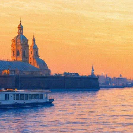
Скончалась звезда французск
31 июля 2017,
13:05
Версия для печати
Звезда французского кино Жанна Моро скончалась в своем дом
одной из заметных фигур французской «новой волны», критик
Наиболее известные фильмы с ее участием – «Ночь» и «За о
Трюффо, «Вальсирующие» Бертрана Блие, «Ее звали Никита» Лю