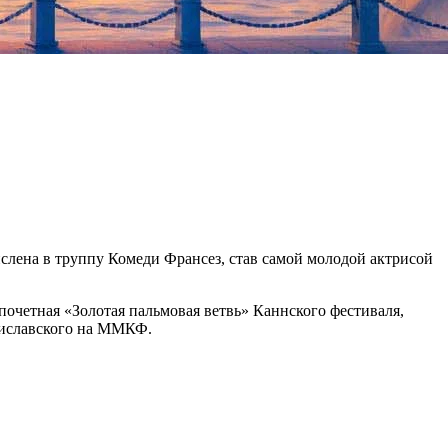
числена в труппу Комеди Франсез, став самой молодой актрисой
почетная «Золотая пальмовая ветвь» Каннского фестиваля,
аниславского на ММКФ.