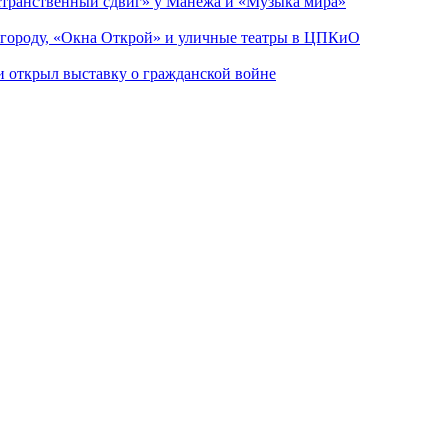
странственный сдвиг» у Манежа и «Музыка мира»
 городу, «Окна Открой» и уличные театры в ЦПКиО
ии открыл выставку о гражданской войне