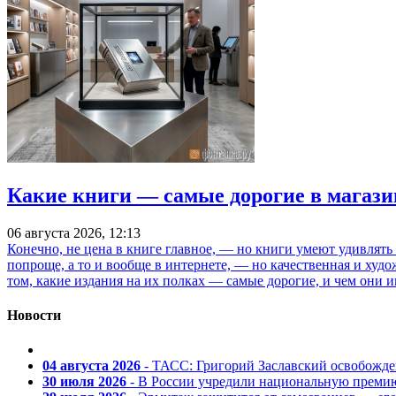
Какие книги — самые дорогие в магази
06 августа 2026, 12:13
Конечно, не цена в книге главное, — но книги умеют удивлять
попроще, а то и вообще в интернете, — но качественная и ху
том, какие издания на их полках — самые дорогие, и чем они и
Новости
04 августа 2026
- ТАСС: Григорий Заславский освобожд
30 июля 2026
- В России учредили национальную премию