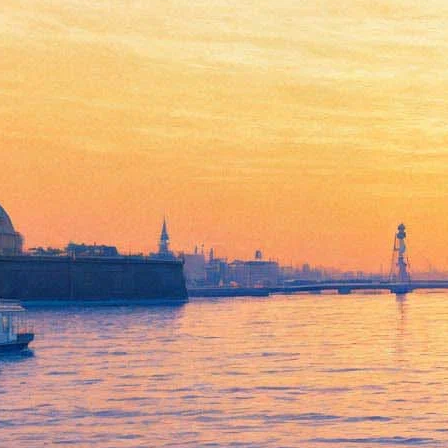
Московская «Стрелка»
запускает лекции в
Петербурге
28 июля 2017,
15:30
Версия для печати
Московский институт медиа, архитектуры и дизайна
«Стрелка» начнёт проводить лекции в Петербурге. Первые
два выступления запланированы на август и пройдут в
культурно-образовательном пространстве Охта Lab, сообщили
«Фонтанке» в «Стрелке».
В среду, 2 августа, архитектор и научный консультант
ЮНЕСКО Вильям Вербек прочитает
лекцию о городских
водоёмах
и использовании водных ресурсов. «Что такое парк
или пруд в городе? Это оазис в городских джунглях, где вы