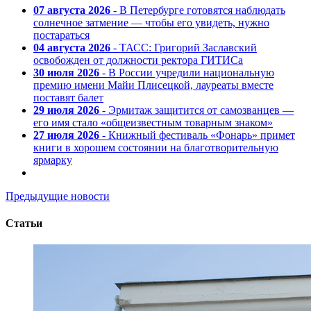
07 августа 2026
- В Петербурге готовятся наблюдать
солнечное затмение — чтобы его увидеть, нужно
постараться
04 августа 2026
- ТАСС: Григорий Заславский
освобожден от должности ректора ГИТИСа
30 июля 2026
- В России учредили национальную
премию имени Майи Плисецкой, лауреаты вместе
поставят балет
29 июля 2026
- Эрмитаж защитится от самозванцев —
его имя стало «общеизвестным товарным знаком»
27 июля 2026
- Книжный фестиваль «Фонарь» примет
книги в хорошем состоянии на благотворительную
ярмарку
Предыдущие новости
Статьи