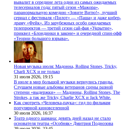
вывалит в середине лета одни из самых ожидаемых
телесериалов года: пятый сезон «Мажора»,
паранормальную комедию «Зовите Витю!», лучший
сериал с фестиваля «Пилот» — «Паша» и даже кибер-
драму «Фейк». Из зарубежных особо ожидаемых
телепроектов — третий сезон сай-фая «Укрытие»,
приквел «Блондинки в законе» и очередной спин-офф
«Теории большого взрыва».
Новая музыка июля: Мадонна, Rolling Stones, Tricky,
Charli XCX и не только
31 июля 2026,
19:15
В июле в мир большой музыки вернулись гранды.
Слушаем новые альбомы ветеранов сцены разной
степени «выдержки» — Мадонны, Rolling Stones, The
Strokes, а так же Tricky, Charlie XCX и Jack White.
Как смотреть «Человека-паука»: гид по фильмам
популярной киновселенной
30 июля 2026,
16:37
Театр одного шамана: девять дней назад не стало
основателя театра «Особняк» Дмитрия Поднозова
29 июля 2026,
23:45