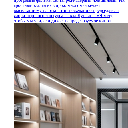
программе фильмы сняты режиссерами-женщинами. Их
яростный взгляд на мир во многом отвечает
высказанному на открытии пожеланию председателя
жюри игрового конкурса Павла Лунгина: «Я хочу,
чтобы мы увидели дикое, непредсказуемое кино».