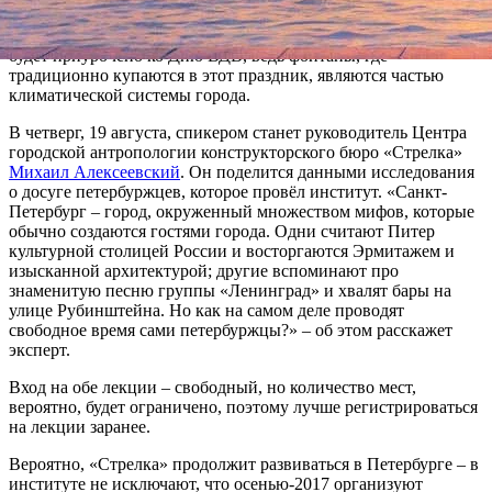
находите спокойствие, тренируетесь, флиртуете, встречаетесь
с друзьями», – считает эксперт. Не исключено, что событие
будет приурочено ко Дню ВДВ, ведь фонтаны, где
традиционно купаются в этот праздник, являются частью
климатической системы города.
В четверг, 19 августа, спикером станет руководитель Центра
городской антропологии конструкторского бюро «Стрелка»
Михаил Алексеевский
. Он поделится данными исследования
о досуге петербуржцев, которое провёл институт. «Санкт-
Петербург – город, окруженный множеством мифов, которые
обычно создаются гостями города. Одни считают Питер
культурной столицей России и восторгаются Эрмитажем и
изысканной архитектурой; другие вспоминают про
знаменитую песню группы «Ленинград» и хвалят бары на
улице Рубинштейна. Но как на самом деле проводят
свободное время сами петербуржцы?» – об этом расскажет
эксперт.
Вход на обе лекции – свободный, но количество мест,
вероятно, будет ограничено, поэтому лучше регистрироваться
на лекции заранее.
Вероятно, «Стрелка» продолжит развиваться в Петербурге – в
институте не исключают, что осенью-2017 организуют