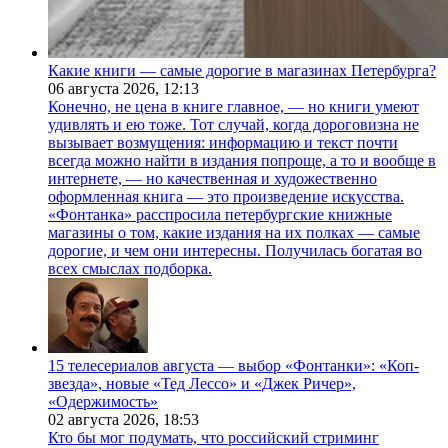
Какие книги — самые дорогие в магазинах Петербурга?
06 августа 2026,
12:13
Конечно, не цена в книге главное, — но книги умеют
удивлять и ею тоже. Тот случай, когда дороговизна не
вызывает возмущения: информацию и текст почти
всегда можно найти в издания попроще, а то и вообще в
интернете, — но качественная и художественно
оформленная книга — это произведение искусства.
«Фонтанка» расспросила петербургские книжные
магазины о том, какие издания на их полках — самые
дорогие, и чем они интересны. Получилась богатая во
всех смыслах подборка.
15 телесериалов августа — выбор «Фонтанки»: «Коп-
звезда», новые «Тед Лессо» и «Джек Ричер»,
«Одержимость»
02 августа 2026,
18:53
Кто бы мог подумать, что российский стриминг