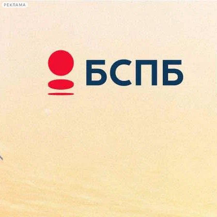
РЕКЛАМА
Афиша Plus
#телегид
Фонтанка.ру
Сегодня:
2026.08.08
14:39
Афиша Plus
кино
спектакли
выставки
концерты
лекции
книги
афиша плюс
новости
+