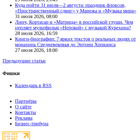
Куда пойти 31 июля—2 августа: праздник флоксов,
«Пространственный сдвиг» у Манежа и «Музыка мира»
31 июля 2026,
08:00
Линч, Кортасар и «Матрица» в российской глуши. Чем
цепляет мультфильм «Непокой» с музыкой Курехина?
28 июля 2026,
16:59
Книги-биографии: 7 ярких текстов о реальных людях от
монахинь Средневековья до Энтони Хопкинса
27 июля 2026,
18:00
Предыдущие статьи
Фишки
Календарь в RSS
Партнёры
О сайте
Контакты
Реклама
Бизнес-трибуна