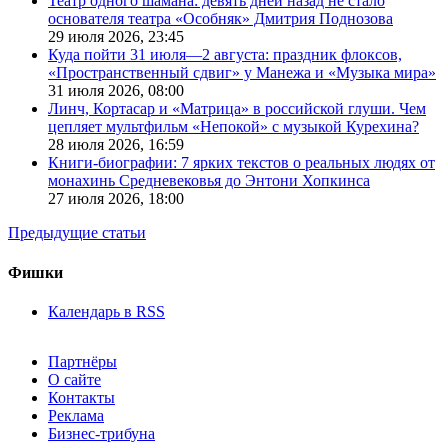
Театр одного шамана: девять дней назад не стало
основателя театра «Особняк» Дмитрия Поднозова
29 июля 2026,
23:45
Куда пойти 31 июля—2 августа: праздник флоксов,
«Пространственный сдвиг» у Манежа и «Музыка мира»
31 июля 2026,
08:00
Линч, Кортасар и «Матрица» в российской глуши. Чем
цепляет мультфильм «Непокой» с музыкой Курехина?
28 июля 2026,
16:59
Книги-биографии: 7 ярких текстов о реальных людях от
монахинь Средневековья до Энтони Хопкинса
27 июля 2026,
18:00
Предыдущие статьи
Фишки
Календарь в RSS
Партнёры
О сайте
Контакты
Реклама
Бизнес-трибуна