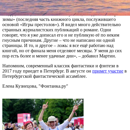
части не готов.
«И, да, я знаю, что все вы хотите узнать, как дела с «Ветрами
зимы» (последняя часть книжного цикла, послужившего
основой «Игры престолов»). Я видел много действительно
странных журналистских публикаций о романе. Одни
говорят, что я уже дописал его и не публикую её по неким
гнусным причинам. Другие – что не написано ни одной
страницы. И то, и другое – ложь: я все ещё работаю над
книгой, но от финала меня отделяют месяцы. У меня до сих
пор есть более и менее удачные дни», – добавил Мартин.
Напомним, современный классик фантастики и фэнтези в
2017 году приедет в Петербург. В августе он
примет участие
в
Петербургской фантастической ассамблее.
Елена Кузнецова, "Фонтанка.ру"