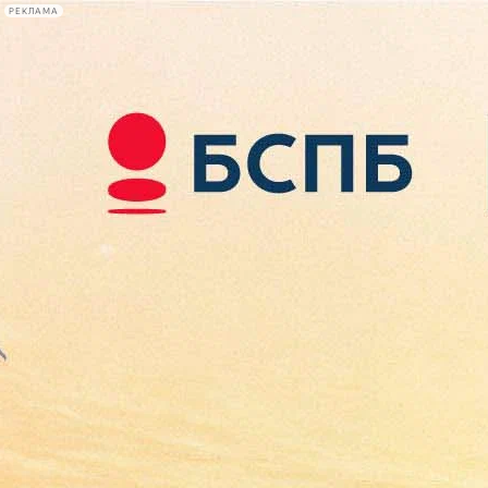
РЕКЛАМА
Афиша Plus
#телегид
Фонтанка.ру
Сегодня:
2026.08.09
14:01
Афиша Plus
кино
спектакли
выставки
концерты
лекции
книги
афиша плюс
новости
+