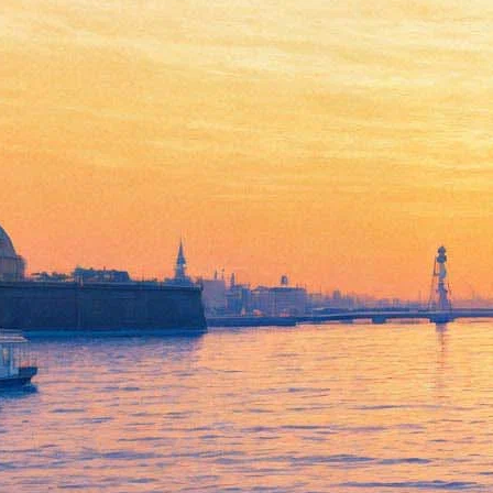
Джордж Мартин выпустит
новые книги о мире «Игры
престолов»
24 июля 2017,
17:40
Версия для печати
Американский фантаст Джордж Мартин, чьи романы
послужили основой для популярного сериала «Игра
престолов», в 2018 или 2019 году выпустит новую книгу. Она
будет называться «Пламя и кровь». Писатель посвятит её
истории контитента Вестерос, где разворачивается действие
киносаги.
Новость прозаик
опубликовал
в своём «Живом журнале» и
отметил, что книга написана уже «в значительной степени».
Планируется также выпустить её второй том, но он по больше