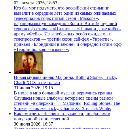
02 августа 2026,
18:53
Кто бы мог подумать, что российский стриминг
вывалит в середине лета одни из самых ожидаемых
телесериалов года: пятый сезон «Мажора»,
паранормальную комедию «Зовите Витю!», лучший
сериал с фестиваля «Пилот» — «Паша» и даже кибер-
драму «Фейк». Из зарубежных особо ожидаемых
телепроектов — третий сезон сай-фая «Укрытие»,
приквел «Блондинки в законе» и очередной спин-офф
«Теории большого взрыва».
Новая музыка июля: Мадонна, Rolling Stones, Tricky,
Charli XCX и не только
31 июля 2026,
19:15
В июле в мир большой музыки вернулись гранды.
Слушаем новые альбомы ветеранов сцены разной
степени «выдержки» — Мадонны, Rolling Stones, The
Strokes, а так же Tricky, Charlie XCX и Jack White.
Как смотреть «Человека-паука»: гид по фильмам
популярной киновселенной
30 июля 2026,
16:37