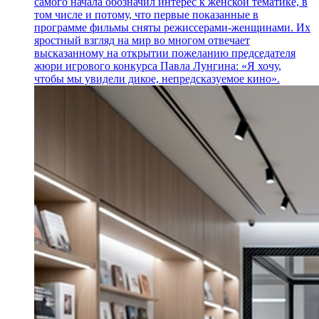
самого начала обозначил интерес к женской тематике, в
том числе и потому, что первые показанные в
программе фильмы сняты режиссерами-женщинами. Их
яростный взгляд на мир во многом отвечает
высказанному на открытии пожеланию председателя
жюри игрового конкурса Павла Лунгина: «Я хочу,
чтобы мы увидели дикое, непредсказуемое кино».