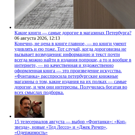
Какие книги — самые дорогие в магазинах Петербурга?
06 августа 2026,
12:13
Конечно, не цена в книге главное, — но книги умеют
удивлять и ею тоже. Тот случай, когда дороговизна не
вызывает возмущения: информацию и текст почти
всегда можно найти в издания попроще, а то и вообще в
интернете, — но качественная и художественно
оформленная книга — это произведение искусства.
«Фонтанка» расспросила петербургские книжные
магазины о том, какие издания на их полках — самые
дорогие, и чем они интересны. Получилась богатая во
всех смыслах подборка.
15 телесериалов августа — выбор «Фонтанки»: «Коп-
звезда», новые «Тед Лессо» и «Джек Ричер»,
«Одержимость»