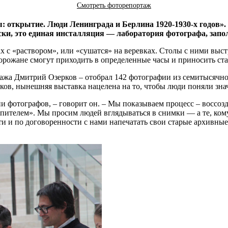
Смотреть фоторепортаж
 открытие. Люди Ленинграда и Берлина 1920-1930-х годов».
ки, это единая инсталляция — лаборатория фотографа, запо
 с «раствором», или «сушатся» на веревках. Столы с ними выст
горожане смогут приходить в определенные часы и приносить ст
ажа Дмитрий Озерков – отобрал 142 фотографии из семитысячно
ов, нынешняя выставка нацелена на то, чтобы люди поняли знач
 фотографов, – говорит он. – Мы показываем процесс – воссозд
епителем». Мы просим людей вглядываться в снимки — а те, кому
и и по договоренности с нами напечатать свои старые архивные