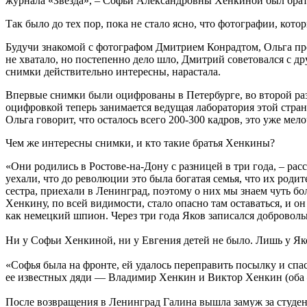
журнала «Звезда», – Софьи Александровны Хенкиной был брат, 
Так было до тех пор, пока не стало ясно, что фотографии, кот
Будучи знакомой с фотографом Дмитрием Конрадтом, Ольга проси
не хватало, но постепенно дело шло, Дмитрий советовался с
снимки действительно интересны, нарастала.
Впервые снимки были оцифрованы в Петербурге, во второй раз
оцифровкой теперь занимается ведущая лаборатория этой стр
Ольга говорит, что осталось всего 200-300 кадров, это уже ме
Чем же интересны снимки, и кто такие братья Хенкины?
«Они родились в Ростове-на-Дону с разницей в три года, – рас
уехали, что до революции это была богатая семья, что их родит
сестра, приехали в Ленинград, поэтому о них мы знаем чуть бо
Хенкину, по всей видимости, стало опасно там оставаться, и о
как немецкий шпион. Через три года Яков записался добровольце
Ни у Софьи Хенкиной, ни у Евгения детей не было. Лишь у Як
«Софья была на фронте, ей удалось переправить посылку и спас
ее известных дяди — Владимир Хенкин и Виктор Хенкин (оба
После возвращения в Ленинград Галина вышла замуж за студент