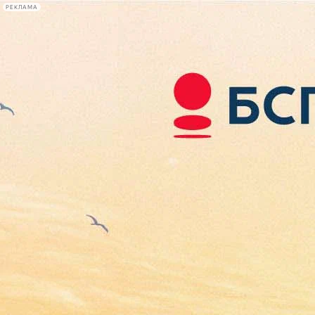
РЕКЛАМА
Афиша Plus
#телегид
Фонтанка.ру
Сегодня:
2026.08.09
09:06
Афиша Plus
кино
спектакли
выставки
концерты
лекции
книги
афиша плюс
новости
+