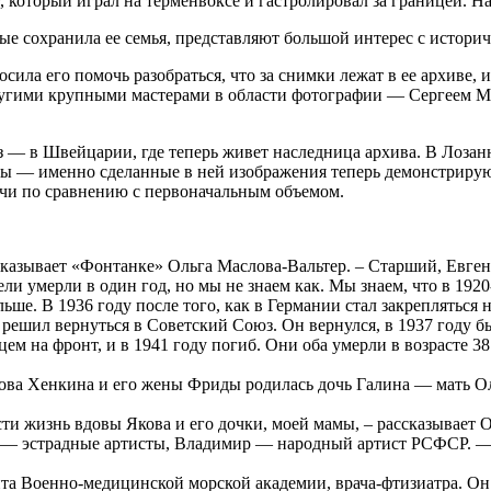
который играл на терменвоксе и гастролировал за границей. На 
орые сохранила ее семья, представляют большой интерес с истори
ла его помочь разобраться, что за снимки лежат в ее архиве, и
 другими крупными мастерами в области фотографии — Сергеем
 — в Швейцарии, где теперь живет наследница архива. В Лозан
аны — именно сделанные в ней изображения теперь демонстрир
лочи по сравнению с первоначальным объемом.
сказывает «Фонтанке» Ольга Маслова-Вальтер. – Старший, Евгени
ели умерли в один год, но мы не знаем как. Мы знаем, что в 192
льше. В 1936 году после того, как в Германии стал закреплятьс
н решил вернуться в Советский Союз. Он вернулся, в 1937 году б
м на фронт, и в 1941 году погиб. Они оба умерли в возрасте 38 л
ова Хенкина и его жены Фриды родилась дочь Галина — мать Ол
ти жизнь вдовы Якова и его дочки, моей мамы, – рассказывает Ол
 — эстрадные артисты, Владимир — народный артист РСФСР. — 
а Военно-медицинской морской академии, врача-фтизиатра. Он з