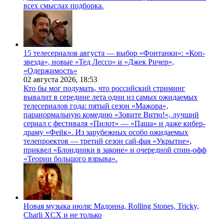
всех смыслах подборка.
15 телесериалов августа — выбор «Фонтанки»: «Коп-
звезда», новые «Тед Лессо» и «Джек Ричер»,
«Одержимость»
02 августа 2026,
18:53
Кто бы мог подумать, что российский стриминг
вывалит в середине лета одни из самых ожидаемых
телесериалов года: пятый сезон «Мажора»,
паранормальную комедию «Зовите Витю!», лучший
сериал с фестиваля «Пилот» — «Паша» и даже кибер-
драму «Фейк». Из зарубежных особо ожидаемых
телепроектов — третий сезон сай-фая «Укрытие»,
приквел «Блондинки в законе» и очередной спин-офф
«Теории большого взрыва».
Новая музыка июля: Мадонна, Rolling Stones, Tricky,
Charli XCX и не только