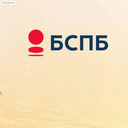
РЕКЛАМА
Афиша Plus
#телегид
Фонтанка.ру
Сегодня:
2026.08.08
21:19
Афиша Plus
кино
спектакли
выставки
концерты
лекции
книги
афиша плюс
новости
+