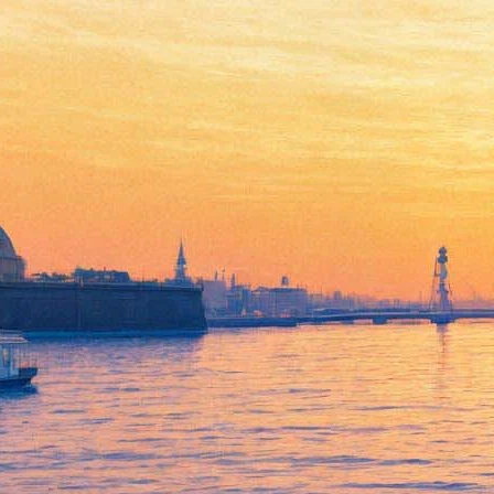
Новый трейлер «Игры
престолов» собрал свыше 6,5
миллионов просмотров
22 июня 2017,
11:13
Версия для печати
Выпущенный накануне новый трейлер 7 сезона сериала
«Игра престолов» на YouTube собрал свыше 6,5 миллионов
просмотров. В нем зрители увидели расстановку сил,
фрагменты предстоящих битв, летающих драконов, а также
услышали рассуждения героев о необходимости объединиться
против нового страшного врага, который «всегда был
реален».