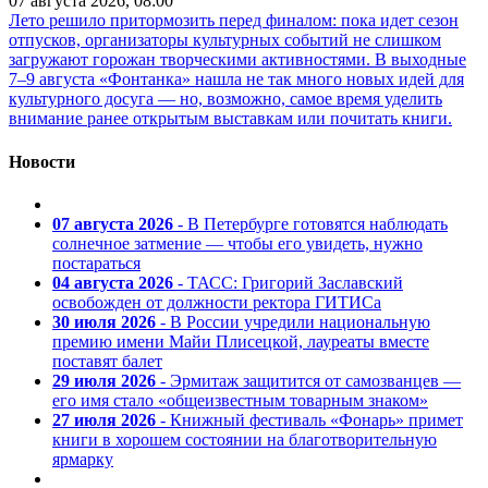
07 августа 2026, 08:00
Лето решило притормозить перед финалом: пока идет сезон
отпусков, организаторы культурных событий не слишком
загружают горожан творческими активностями. В выходные
7–9 августа «Фонтанка» нашла не так много новых идей для
культурного досуга — но, возможно, самое время уделить
внимание ранее открытым выставкам или почитать книги.
Новости
07 августа 2026
- В Петербурге готовятся наблюдать
солнечное затмение — чтобы его увидеть, нужно
постараться
04 августа 2026
- ТАСС: Григорий Заславский
освобожден от должности ректора ГИТИСа
30 июля 2026
- В России учредили национальную
премию имени Майи Плисецкой, лауреаты вместе
поставят балет
29 июля 2026
- Эрмитаж защитится от самозванцев —
его имя стало «общеизвестным товарным знаком»
27 июля 2026
- Книжный фестиваль «Фонарь» примет
книги в хорошем состоянии на благотворительную
ярмарку