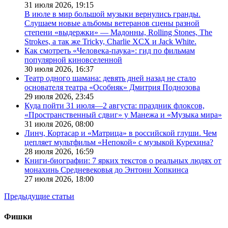
31 июля 2026,
19:15
В июле в мир большой музыки вернулись гранды.
Слушаем новые альбомы ветеранов сцены разной
степени «выдержки» — Мадонны, Rolling Stones, The
Strokes, а так же Tricky, Charlie XCX и Jack White.
Как смотреть «Человека-паука»: гид по фильмам
популярной киновселенной
30 июля 2026,
16:37
Театр одного шамана: девять дней назад не стало
основателя театра «Особняк» Дмитрия Поднозова
29 июля 2026,
23:45
Куда пойти 31 июля—2 августа: праздник флоксов,
«Пространственный сдвиг» у Манежа и «Музыка мира»
31 июля 2026,
08:00
Линч, Кортасар и «Матрица» в российской глуши. Чем
цепляет мультфильм «Непокой» с музыкой Курехина?
28 июля 2026,
16:59
Книги-биографии: 7 ярких текстов о реальных людях от
монахинь Средневековья до Энтони Хопкинса
27 июля 2026,
18:00
Предыдущие статьи
Фишки