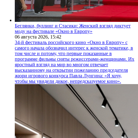
Беглянки, буллинг и Стасики: Женский взгляд диктует
моду на фестивале «Окно в Европу»
06 августа 2026,
15:42
34-й фестиваль российского кино «Окно в Европу» с
самого начала обозначил интерес к женской тематике, в
том числе и потому, что первые показанные в
программе фильмы сняты режиссерами-женщинами. Их
яростный взгляд на мир во многом отвечает
высказанному на открытии пожеланию председателя
жюри игрового конкурса Павла Лунгина: «Я хочу,
чтобы мы увидели дикое, непредсказуемое кино».