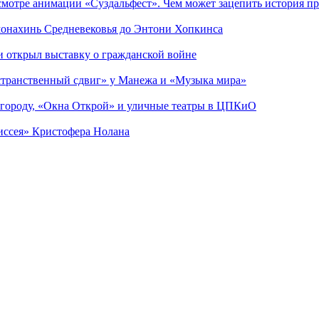
смотре анимации «Суздальфест». Чем может зацепить история п
 монахинь Средневековья до Энтони Хопкинса
ии открыл выставку о гражданской войне
странственный сдвиг» у Манежа и «Музыка мира»
 городу, «Окна Открой» и уличные театры в ЦПКиО
диссея» Кристофера Нолана