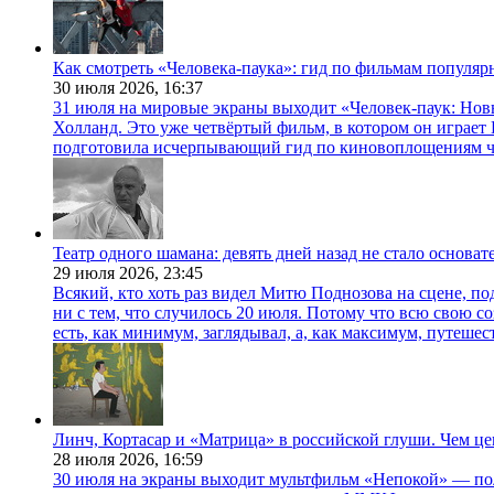
Как смотреть «Человека-паука»: гид по фильмам популя
30 июля 2026,
16:37
31 июля на мировые экраны выходит «Человек-паук: Нов
Холланд. Это уже четвёртый фильм, в котором он играет 
подготовила исчерпывающий гид по киновоплощениям ч
Театр одного шамана: девять дней назад не стало основа
29 июля 2026,
23:45
Всякий, кто хоть раз видел Митю Поднозова на сцене, по
ни с тем, что случилось 20 июля. Потому что всю свою 
есть, как минимум, заглядывал, а, как максимум, путешест
Линч, Кортасар и «Матрица» в российской глуши. Чем ц
28 июля 2026,
16:59
30 июля на экраны выходит мультфильм «Непокой» — по