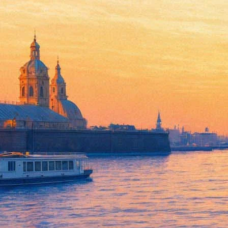
В музеи на Конюшенной площа
конфедераций
13 июня 2017,
15:16
Версия для печати
Из-за фанзоны Кубка конфедераций на Конюшенной площади п
подвергаться досмотру на предмет колющих, режущих предмет
Для того, чтобы туристические группы не разбивались при про
расположены на четной стороне канала Грибоедова возле входа
Труднее всего придется организованным туристическим группа
и для того, чтобы сходить оттуда в Спас-на-Крови, группам пр
Монтаж фанзоны проходил накануне. Читатели «Фонтанки» соо
филиал закрылся раньше именно из-за монтажа фанзоны — впро
Конюшенного ведомства, были не в курсе проблем.