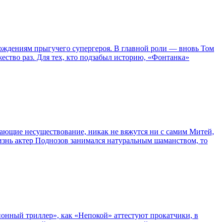
ождениям прыгучего супергероя. В главной роли — вновь Том
жество раз. Для тех, кто подзабыл историю, «Фонтанка»
сывающие несуществование, никак не вяжутся ни с самим Митей,
жизнь актер Поднозов занимался натуральным шаманством, то
нный триллер», как «Непокой» аттестуют прокатчики, в