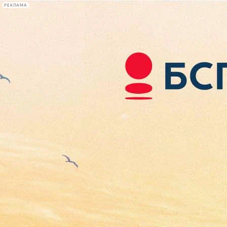
РЕКЛАМА
Афиша Plus
#телегид
Фонтанка.ру
Сегодня:
2026.08.06
06:40
Афиша Plus
кино
спектакли
выставки
концерты
лекции
книги
афиша плюс
новости
+