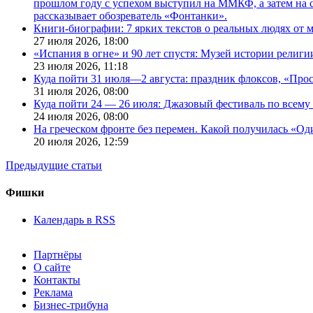
прошлом году с успехом выступил на ММКФ, а затем на 
рассказывает обозреватель «Фонтанки».
Книги-биографии: 7 ярких текстов о реальных людях от
27 июля 2026,
18:00
«Испания в огне» и 90 лет спустя: Музей истории религ
23 июля 2026,
11:18
Куда пойти 31 июля—2 августа: праздник флоксов, «Про
31 июля 2026,
08:00
Куда пойти 24 — 26 июля: Джазовый фестиваль по всему
24 июля 2026,
08:00
На греческом фронте без перемен. Какой получилась «О
20 июля 2026,
12:59
Предыдущие статьи
Фишки
Календарь в RSS
Партнёры
О сайте
Контакты
Реклама
Бизнес-трибуна