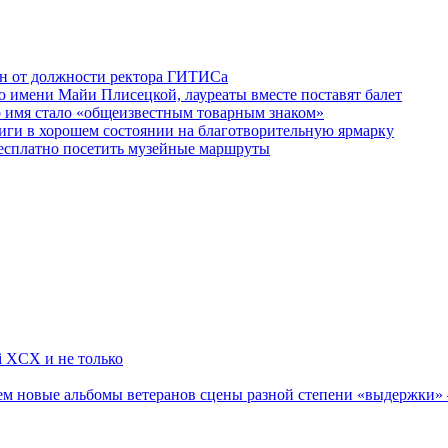
ен от должности ректора ГИТИСа
 имени Майи Плисецкой, лауреаты вместе поставят балет
о имя стало «общеизвестным товарным знаком»
ги в хорошем состоянии на благотворительную ярмарку
бесплатно посетить музейные маршруты
li XCX и не только
новые альбомы ветеранов сцены разной степени «выдержки» — Мад