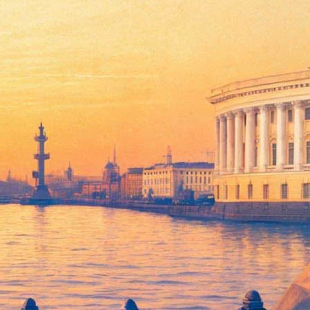
о через фанзону Кубка
ии Конюшенного ведомства должны проходить через КПП и
оведении массовых мероприятий.
отать выделенные коридоры с отдельными рамками. Они будут
ской «Museum».
 дальше перекрестка набережной Мойки и 2-го Садового моста,
йти с другой стороны.
вку «Большие картины». В музее прокомментировали, что
 к которому относится выставочное пространство в здании