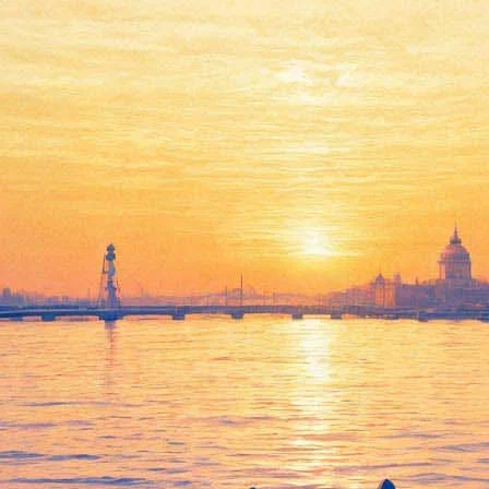
ди можно будет попасть тольк
осетители Музея камня и выставки «Большие картины» в здан
ов, оружия и других предметов и веществ, запрещенных при пр
ходе контроля, а также не стояли в очередях, для них будут раб
 в Спас-на-Крови и возле 2-го Садового моста и помечены выве
м: оставлять автобусы можно будет со стороны Марсова поля не
идется пройти фанзону насквозь, – то есть пройти контроль и вы
бщали, что не могут попасть в Конюшенное ведомство на выста
чем, в центральной дирекции Музея истории Санкт-Петербурга,