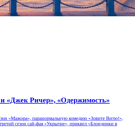
» и «Джек Ричер», «Одержимость»
 сезон «Мажора», паранормальную комедию «Зовите Витю!»,
ретий сезон сай-фая «Укрытие», приквел «Блондинки в