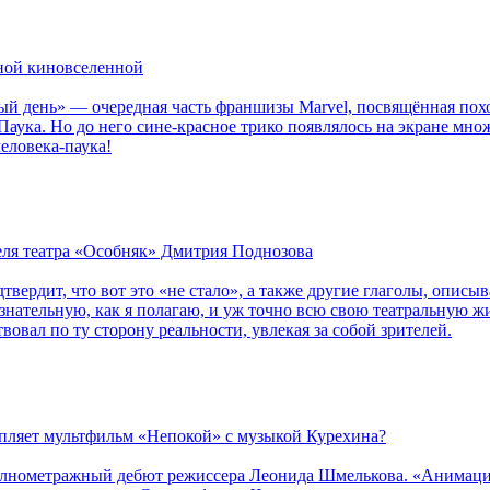
рной киновселенной
ый день» — очередная часть франшизы Marvel, посвящённая пох
Паука. Но до него сине-красное трико появлялось на экране мно
еловека-паука!
теля театра «Особняк» Дмитрия Поднозова
дтвердит, что вот это «не стало», а также другие глаголы, опи
сознательную, как я полагаю, и уж точно всю свою театральную 
вовал по ту сторону реальности, увлекая за собой зрителей.
епляет мультфильм «Непокой» с музыкой Курехина?
лнометражный дебют режиссера Леонида Шмелькова. «Анимацио