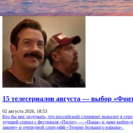
Фонтанка.ру
15 телесериалов августа — выбор «Фон
02 августа 2026, 18:53
Кто бы мог подумать, что российский стриминг вывалит в сер
лучший сериал с фестиваля «Пилот» — «Паша» и даже кибер-д
законе» и очередной спин-офф «Теории большого взрыва».