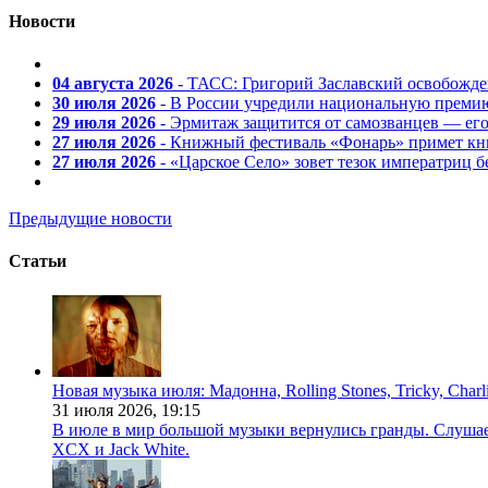
Новости
04 августа 2026
- ТАСС: Григорий Заславский освобожд
30 июля 2026
- В России учредили национальную премию
29 июля 2026
- Эрмитаж защитится от самозванцев — ег
27 июля 2026
- Книжный фестиваль «Фонарь» примет кни
27 июля 2026
- «Царское Село» зовет тезок императриц 
Предыдущие новости
Статьи
Новая музыка июля: Мадонна, Rolling Stones, Tricky, Char
31 июля 2026,
19:15
В июле в мир большой музыки вернулись гранды. Слушаем 
XCX и Jack White.