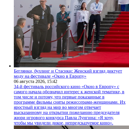
Беглянки, буллинг и Стасики: Женский взгляд диктует
моду на фестивале «Окно в Европу»
06 августа 2026,
15:42
34-й фестиваль российского кино «Окно в Европу» с
самого начала обозначил интерес к женской тематике, в
том числе и потому, что первые показанные в
программе фильмы сняты режиссерами-женщинами. Их
яростный взгляд на мир во многом отвечает
высказанному на открытии пожеланию председателя
жюри игрового конкурса Павла Лунгина: «Я хочу,
чтобы мы увидели дикое, непредсказуемое кино».