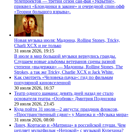
телепроектов — третий сезон сай-фая «Укрытие»,
приквел «Блондинки в законе» и очередной спин-офф
«Теории большого взрыва».
Новая музыка июля: Мадонна, Rolling Stones, Tricky,
Charli XCX и не только
31 июля 2026,
19:15
В июле в мир большой музыки вернулись гранды.
Слушаем новые альбомы ветеранов сцены разной
степени «выдержки» — Мадонны, Rolling Stones, The
Strokes, а так же Tricky, Charlie XCX и Jack White.
Как смотреть «Человека-паука»: гид по фильмам
популярной киновселенной
30 июля 2026,
16:37
Театр одного шамана: девять дней назад не стало
основателя театра «Особняк» Дмитрия Поднозова
29 июля 2026,
23:45
Куда пойти 31 июля—2 августа: праздник флоксов,
«Пространственный сдвиг» у Манежа и «Музыка мира»
31 июля 2026,
08:00
Линч, Кортасар и «Матрица» в российской глуши. Чем
цепляет мультфильм «Непокой» с музыкой Курехина?