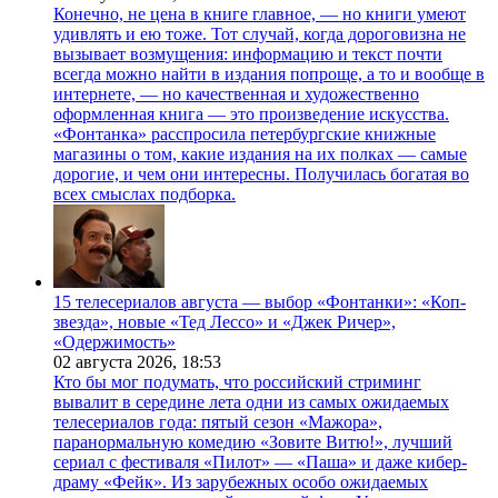
Конечно, не цена в книге главное, — но книги умеют
удивлять и ею тоже. Тот случай, когда дороговизна не
вызывает возмущения: информацию и текст почти
всегда можно найти в издания попроще, а то и вообще в
интернете, — но качественная и художественно
оформленная книга — это произведение искусства.
«Фонтанка» расспросила петербургские книжные
магазины о том, какие издания на их полках — самые
дорогие, и чем они интересны. Получилась богатая во
всех смыслах подборка.
15 телесериалов августа — выбор «Фонтанки»: «Коп-
звезда», новые «Тед Лессо» и «Джек Ричер»,
«Одержимость»
02 августа 2026,
18:53
Кто бы мог подумать, что российский стриминг
вывалит в середине лета одни из самых ожидаемых
телесериалов года: пятый сезон «Мажора»,
паранормальную комедию «Зовите Витю!», лучший
сериал с фестиваля «Пилот» — «Паша» и даже кибер-
драму «Фейк». Из зарубежных особо ожидаемых