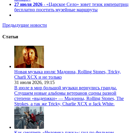
27 июля 2026
- «Царское Село» зовет тезок императриц
бесплатно посетить музейные маршруты
Предыдущие новости
Статьи
Новая музыка июля: Мадонна, Rolling Stones, Tricky,
Charli XCX и не только
31 июля 2026,
19:15
В июле в мир большой музыки вернулись гранды.
Слушаем новые альбомы ветеранов сцены разной
степени «выдержки» — Мадонны, Rolling Stones, The
Strokes, а так же Tricky, Charlie XCX и Jack White.
Как смотреть «Человека-паука»: гид по фильмам