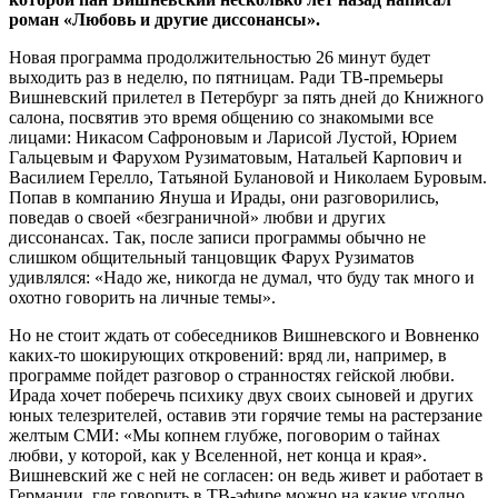
роман «Любовь и другие диссонансы».
Новая программа продолжительностью 26 минут будет
выходить раз в неделю, по пятницам. Ради ТВ-премьеры
Вишневский прилетел в Петербург за пять дней до Книжного
салона, посвятив это время общению со знакомыми все
лицами: Никасом Сафроновым и Ларисой Лустой, Юрием
Гальцевым и Фарухом Рузиматовым, Натальей Карпович и
Василием Герелло, Татьяной Булановой и Николаем Буровым.
Попав в компанию Януша и Ирады, они разговорились,
поведав о своей «безграничной» любви и других
диссонансах. Так, после записи программы обычно не
слишком общительный танцовщик Фарух Рузиматов
удивлялся: «Надо же, никогда не думал, что буду так много и
охотно говорить на личные темы».
Но не стоит ждать от собеседников Вишневского и Вовненко
каких-то шокирующих откровений: вряд ли, например, в
программе пойдет разговор о странностях гейской любви.
Ирада хочет поберечь психику двух своих сыновей и других
юных телезрителей, оставив эти горячие темы на растерзание
желтым СМИ: «Мы копнем глубже, поговорим о тайнах
любви, у которой, как у Вселенной, нет конца и края».
Вишневский же с ней не согласен: он ведь живет и работает в
Германии, где говорить в ТВ-эфире можно на какие угодно