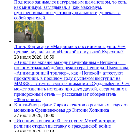
Поднозов занимался натуральным шаманством, то есть,
как минимум, заглядывал, а, как максимум,
путешествовал по ту сторону реальности, увлекая за
собой зрителей.
Линч, Кортасар и «Матрица» в российской глуши. Чем
цепляет мультфильм «Непокой» с музыкой Курехина?
28 июля 2026,
16:59
30 июля на экраны выходит мультфильм «Непокой» —
полнометражный дебют режиссера Леонида Шмелькова.
«Анимационный триллер», как «Непокой» аттестуют
прокатчики, в прошлом году с успехом выступил на
ММКФ, а затем на смотре анимации «Суздальфест». Чем
может зацепить история про двух друзей, свернувших в
придорожный отель — рассказывает обозреватель
«Фонтанки».
Книги-биографии: 7 ярких текстов о реальных людях от
монахинь Средневековья до Энтони Хопкинса
27 июля 2026,
18:00
«Испания в огне» и 90 лет спустя: Музей истории
религии открыл выставку о гражданской войне
23 июля 2026,
11:18