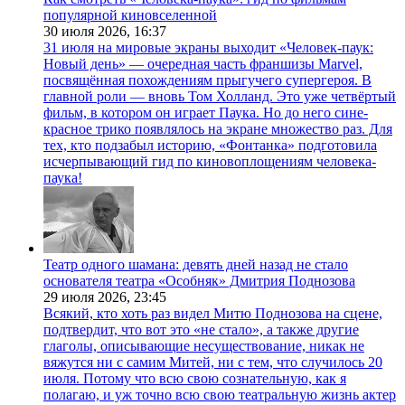
популярной киновселенной
30 июля 2026,
16:37
31 июля на мировые экраны выходит «Человек-паук:
Новый день» — очередная часть франшизы Marvel,
посвящённая похождениям прыгучего супергероя. В
главной роли — вновь Том Холланд. Это уже четвёртый
фильм, в котором он играет Паука. Но до него сине-
красное трико появлялось на экране множество раз. Для
тех, кто подзабыл историю, «Фонтанка» подготовила
исчерпывающий гид по киновоплощениям человека-
паука!
Театр одного шамана: девять дней назад не стало
основателя театра «Особняк» Дмитрия Поднозова
29 июля 2026,
23:45
Всякий, кто хоть раз видел Митю Поднозова на сцене,
подтвердит, что вот это «не стало», а также другие
глаголы, описывающие несуществование, никак не
вяжутся ни с самим Митей, ни с тем, что случилось 20
июля. Потому что всю свою сознательную, как я
полагаю, и уж точно всю свою театральную жизнь актер