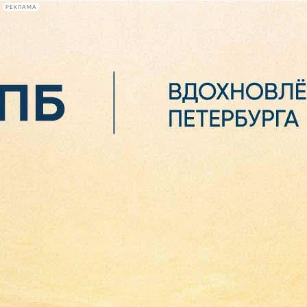
РЕКЛАМА
Афиша Plus
#телегид
Фонтанка.ру
Сегодня:
2026.08.06
04:26
Афиша Plus
кино
спектакли
выставки
концерты
лекции
книги
афиша плюс
новости
+