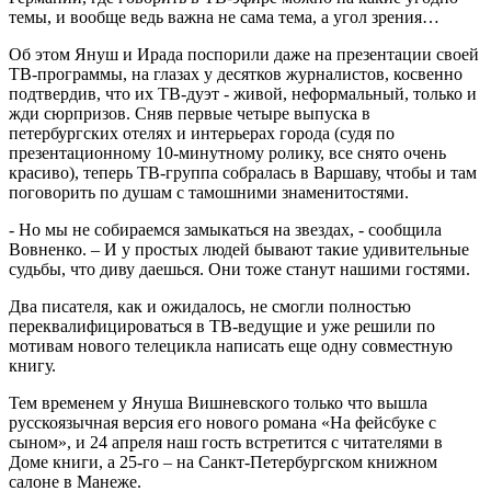
темы, и вообще ведь важна не сама тема, а угол зрения…
Об этом Януш и Ирада поспорили даже на презентации своей
ТВ-программы, на глазах у десятков журналистов, косвенно
подтвердив, что их ТВ-дуэт - живой, неформальный, только и
жди сюрпризов. Сняв первые четыре выпуска в
петербургских отелях и интерьерах города (судя по
презентационному 10-минутному ролику, все снято очень
красиво), теперь ТВ-группа собралась в Варшаву, чтобы и там
поговорить по душам с тамошними знаменитостями.
- Но мы не собираемся замыкаться на звездах, - сообщила
Вовненко. – И у простых людей бывают такие удивительные
судьбы, что диву даешься. Они тоже станут нашими гостями.
Два писателя, как и ожидалось, не смогли полностью
переквалифицироваться в ТВ-ведущие и уже решили по
мотивам нового телецикла написать еще одну совместную
книгу.
Тем временем у Януша Вишневского только что вышла
русскоязычная версия его нового романа «На фейсбуке с
сыном», и 24 апреля наш гость встретится с читателями в
Доме книги, а 25-го – на Санкт-Петербургском книжном
салоне в Манеже.