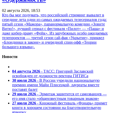
02 августа 2026, 18:53
Кто бы мог подумать, что российский стриминг вывалит в
середине лета одни из самых ожидаемых телесериалов года:
пятый сезон «Мажора», паранормальную комедию «Зовите
Витю!», лучший сериал с фестиваля «Пилот» — «Паша» и
даже кибер-драму «Фейк». Из зарубежных особо ожидаемых
телепроектов — третий сезон сай-фая «Укрытие», приквел
«Блондинки в законе» и очередной спин-офф «Теории
большого взрыва».
Новости
04 августа 2026
- ТАСС: Григорий Заславский
освобожден от должности ректора ГИТИСа
30 июля 2026
- В России учредили национальную
премию имени Майи Плисецкой, лауреаты вместе
поставят балет
29 июля 2026
- Эрмитаж защитится от самозванцев —
его имя стало «общеизвестным товарным знаком»
27 июля 2026
- Книжный фестиваль «Фонарь» примет
книги в хорошем состоянии на благотворительную
ярмарку