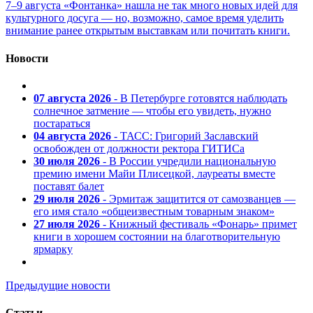
7–9 августа «Фонтанка» нашла не так много новых идей для
культурного досуга — но, возможно, самое время уделить
внимание ранее открытым выставкам или почитать книги.
Новости
07 августа 2026
- В Петербурге готовятся наблюдать
солнечное затмение — чтобы его увидеть, нужно
постараться
04 августа 2026
- ТАСС: Григорий Заславский
освобожден от должности ректора ГИТИСа
30 июля 2026
- В России учредили национальную
премию имени Майи Плисецкой, лауреаты вместе
поставят балет
29 июля 2026
- Эрмитаж защитится от самозванцев —
его имя стало «общеизвестным товарным знаком»
27 июля 2026
- Книжный фестиваль «Фонарь» примет
книги в хорошем состоянии на благотворительную
ярмарку
Предыдущие новости
Статьи