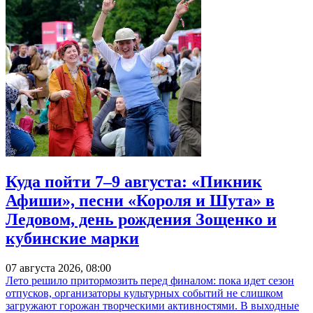
Куда пойти 7–9 августа: «Пикник
Афиши», песни «Короля и Шута» в
Ледовом, день рождения Зощенко и
кубинские марки
07 августа 2026, 08:00
Лето решило притормозить перед финалом: пока идет сезон
отпусков, организаторы культурных событий не слишком
загружают горожан творческими активностями. В выходные