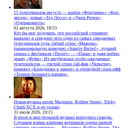
15 телесериалов августа — выбор «Фонтанки»: «Коп-
звезда», новые «Тед Лессо» и «Джек Ричер»,
«Одержимость»
02 августа 2026,
18:53
Кто бы мог подумать, что российский стриминг
вывалит в середине лета одни из самых ожидаемых
телесериалов года: пятый сезон «Мажора»,
паранормальную комедию «Зовите Витю!», лучший
сериал с фестиваля «Пилот» — «Паша» и даже кибер-
драму «Фейк». Из зарубежных особо ожидаемых
телепроектов — третий сезон сай-фая «Укрытие»,
приквел «Блондинки в законе» и очередной спин-офф
«Теории большого взрыва».
Новая музыка июля: Мадонна, Rolling Stones, Tricky,
Charli XCX и не только
31 июля 2026,
19:15
В июле в мир большой музыки вернулись гранды.
Слушаем новые альбомы ветеранов сцены разной
степени «выдержки» — Мадонны, Rolling Stones, The