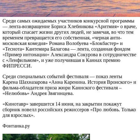
открытия, который параллельно пройдет на пляже, будет
сопровождать выступление Владимира Преснякова.
Среди самых ожидаемых участников конкурсной программы
— лента-возвращение Бориса Хлебникова «Аритмия» о враче,
который спасает жизни других людей, не замечая, во что тем
временем превращается его собственная, «черная анти-
московская комедия» Романа Волобуева «Блокбастер» и
«Теснота» Кантемира Балагова — лента, созданная фондом
«Пример интонации» Александра Сокурова в сотрудничестве
с «Ленфильмом», и уже получившая в Каннах премию
ФИПРЕССИ.
Среди специальных событий фестиваля — показ ленты
Карена Шахназарова «Анна Каренина. История Вронского» и
фильма-обладателя приза жюри Каннского фестиваля –
«Нелюбовь» Андрея Звягинцева.
«Кинотавр» завершится 14 июня, на закрытии покажут
сборник новелл российских режиссеров «Про любовь. Только
для взрослых».
Фонтанка.ру