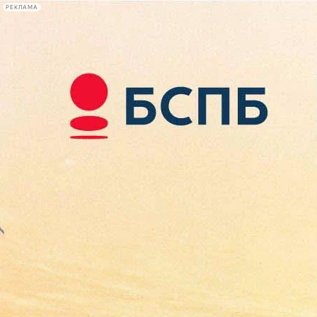
РЕКЛАМА
Афиша Plus
#телегид
Фонтанка.ру
Сегодня:
2026.08.09
16:27
Афиша Plus
кино
спектакли
выставки
концерты
лекции
книги
афиша плюс
новости
+