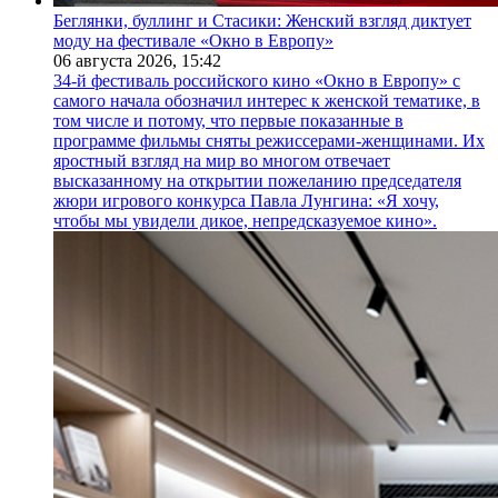
Беглянки, буллинг и Стасики: Женский взгляд диктует
моду на фестивале «Окно в Европу»
06 августа 2026,
15:42
34-й фестиваль российского кино «Окно в Европу» с
самого начала обозначил интерес к женской тематике, в
том числе и потому, что первые показанные в
программе фильмы сняты режиссерами-женщинами. Их
яростный взгляд на мир во многом отвечает
высказанному на открытии пожеланию председателя
жюри игрового конкурса Павла Лунгина: «Я хочу,
чтобы мы увидели дикое, непредсказуемое кино».