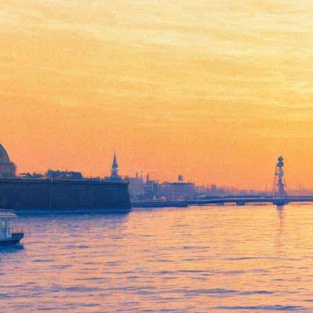
«Кинотавр» в Сочи
открывается «Холодным
танго» и «Временем первых»
07 июня 2017,
15:30
Версия для печати
Вечером 7 июня в Сочи стартует 28 открытый российский
кинофестиваль «Кинотавр», председателем жюри которого
стал
Евгений Миронов
.
В 18.00 на звездную дорожку выйдут первые знаменитости.
После торжественной церемонии открытия в Зимнем театре
зрители посмотрят фильм открытия – «Холодное танго»
Павла Чухрая. На Театральной площади ближе к ночи
покажут «Время первых» Дмитрия Киселева и «Жениха»
Александра Незлобина. А торжественный прием в честь