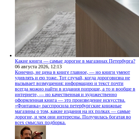
Какие книги — самые дорогие в магазинах Петербурга?
06 августа 2026,
12:13
Конечно, не цена в книге главное, — но книги умеют
удивлять и ею тоже. Тот случай, когда дороговизна не
вызывает возмущения: информацию и текст почти
всегда можно найти в издания попроще, а то и вообще в
интернете, — но качественная и художественно
оформленная книга — это произведение искусства.
«Фонтанка» расспросила петербургские книжные
магазины о том, какие издания на их полках — самые
дорогие, и чем они интересны. Получилась богатая во
всех смыслах подборка.