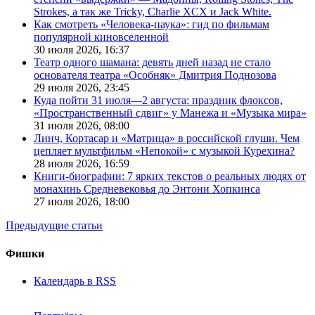
Strokes, а так же Tricky, Charlie XCX и Jack White.
Как смотреть «Человека-паука»: гид по фильмам
популярной киновселенной
30 июля 2026,
16:37
Театр одного шамана: девять дней назад не стало
основателя театра «Особняк» Дмитрия Поднозова
29 июля 2026,
23:45
Куда пойти 31 июля—2 августа: праздник флоксов,
«Пространственный сдвиг» у Манежа и «Музыка мира»
31 июля 2026,
08:00
Линч, Кортасар и «Матрица» в российской глуши. Чем
цепляет мультфильм «Непокой» с музыкой Курехина?
28 июля 2026,
16:59
Книги-биографии: 7 ярких текстов о реальных людях от
монахинь Средневековья до Энтони Хопкинса
27 июля 2026,
18:00
Предыдущие статьи
Фишки
Календарь в RSS