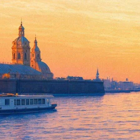
Гладить котиков в белые ночи
31 мая 2017,
12:58
Версия для печати
«Республика кошек» и его филиал «Республика котов» меняют г
будет отменяться фиксированная плата за вход — вместо этого 
открываться в 10.00 и работать в обычном режиме.
Помимо общения с кошачьими, посетители филиала на Литейно
показов в настоящее время еще на стадии формирования). А в
Еще один бонус могут получить обладатели открепительных «Но
котокафе будет бесплатным в любую из июньских ночей, а на н
"Фонтанка.ру"