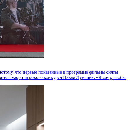
и потому, что первые показанные в программе фильмы сняты
теля жюри игрового конкурса Павла Лунгина: «Я хочу, чтобы