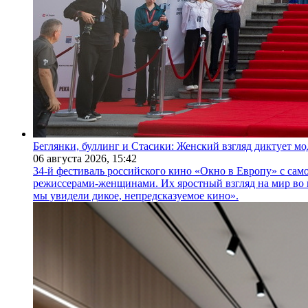
Беглянки, буллинг и Стасики: Женский взгляд диктует м
06 августа 2026,
15:42
34-й фестиваль российского кино «Окно в Европу» с само
режиссерами-женщинами. Их яростный взгляд на мир во 
мы увидели дикое, непредсказуемое кино».