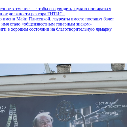
ечное затмение — чтобы его увидеть, нужно постараться
ен от должности ректора ГИТИСа
 имени Майи Плисецкой, лауреаты вместе поставят балет
о имя стало «общеизвестным товарным знаком»
ги в хорошем состоянии на благотворительную ярмарку