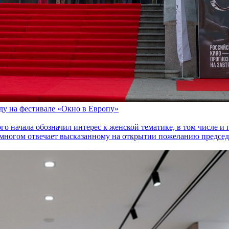
оду на фестивале «Окно в Европу»
го начала обозначил интерес к женской тематике, в том числе 
многом отвечает высказанному на открытии пожеланию председа