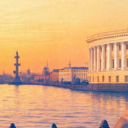
работать до 6 утра. Причем после полуночи на обеих площадках
 однако, плата останется прежней: заведения будут
шоу и кинофильмов на стене «эрмитажного» зала (расписание
ургских художников-анималистов.
чил «Билет белых ночей с котиками»: по нему посещение