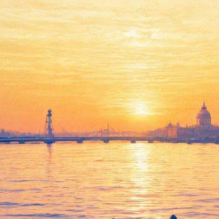
 можно будет до утра
рафик работы на июнь. В течение всего месяца котокафе будут 
у посетителей будут принимать благотворительные взносы. Днем,
м смогут скоротать ночные часы за просмотром проекционного 
 основном офисе на Якубовича проходит выставка картин петерб
чи музеев» – те, кто пришел в эту ночь к «Республике» и полу
апитки и десерты предложат скидки.