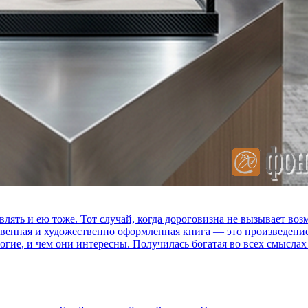
влять и ею тоже. Тот случай, когда дороговизна не вызывает в
ственная и художественно оформленная книга — это произведени
огие, и чем они интересны. Получилась богатая во всех смыслах