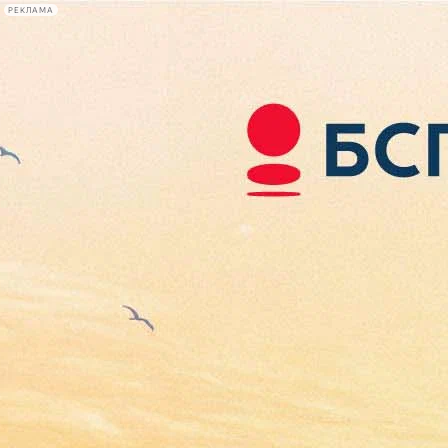
РЕКЛАМА
Афиша Plus
#телегид
Фонтанка.ру
Сегодня:
2026.08.08
14:35
Афиша Plus
кино
спектакли
выставки
концерты
лекции
книги
афиша плюс
новости
+