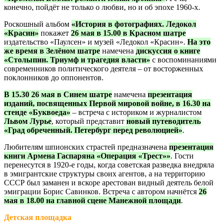
конечно, пойдёт не только о любви, но и об эпохе 1960-х.
Роскошный альбом
«История в фотографиях. Ледокол
«Красин»
покажет
26 мая в 15.00 в Красном шатре
издательство «Паулсен» и музей «Ледокол «Красин».
На это
же время в Зелёном шатре
намечена
дискуссия о книге
«Столыпин. Триумф и трагедия власти»
с воспоминаниями
современников политического деятеля – от восторженных
поклонников до оппонентов.
В 15.30 26 мая в Синем шатре
намечена
презентация
изданий, посвященных Первой мировой войне, в 16.30 на
стенде «Буквоеда»
– встреча с историком и журналистом
Львом Лурье
, который представит
новый путеводитель
«Град обреченный. Петербург перед революцией»
.
Любителям шпионских страстей предназначена
презентация
книги Армена Гаспаряна «Операция «Трест»»
. Гости
перенесутся в 1920-е годы, когда советская разведка внедряла
в эмигрантские структуры своих агентов, а на территорию
СССР был заманен и вскоре арестован видный деятель белой
эмиграции Борис Савинков. Встреча с автором начнётся
26
мая в 18.00 на главной сцене Манежной площади
.
Детская площадка