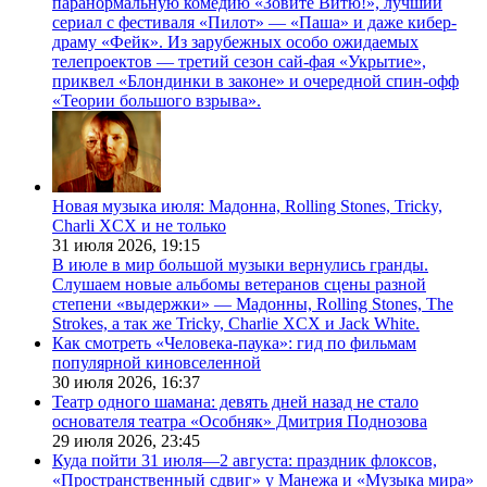
паранормальную комедию «Зовите Витю!», лучший
сериал с фестиваля «Пилот» — «Паша» и даже кибер-
драму «Фейк». Из зарубежных особо ожидаемых
телепроектов — третий сезон сай-фая «Укрытие»,
приквел «Блондинки в законе» и очередной спин-офф
«Теории большого взрыва».
Новая музыка июля: Мадонна, Rolling Stones, Tricky,
Charli XCX и не только
31 июля 2026,
19:15
В июле в мир большой музыки вернулись гранды.
Слушаем новые альбомы ветеранов сцены разной
степени «выдержки» — Мадонны, Rolling Stones, The
Strokes, а так же Tricky, Charlie XCX и Jack White.
Как смотреть «Человека-паука»: гид по фильмам
популярной киновселенной
30 июля 2026,
16:37
Театр одного шамана: девять дней назад не стало
основателя театра «Особняк» Дмитрия Поднозова
29 июля 2026,
23:45
Куда пойти 31 июля—2 августа: праздник флоксов,
«Пространственный сдвиг» у Манежа и «Музыка мира»