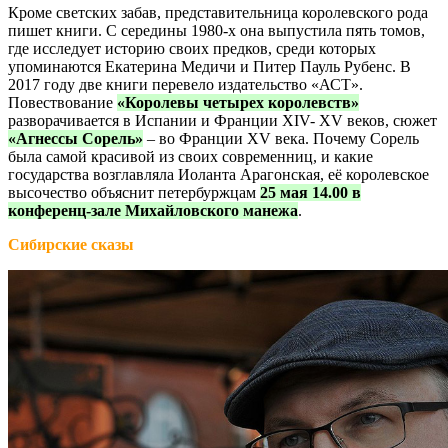
Кроме светских забав, представительница королевского рода
пишет книги. С середины 1980-х она выпустила пять томов,
где исследует историю своих предков, среди которых
упоминаются Екатерина Медичи и Питер Пауль Рубенс. В
2017 году две книги перевело издательство «АСТ».
Повествование
«Королевы четырех королевств»
разворачивается в Испании и Франции XIV- XV веков, сюжет
«Агнессы Сорель»
– во Франции XV века. Почему Сорель
была самой красивой из своих современниц, и какие
государства возглавляла Иоланта Арагонская, её королевское
высочество объяснит петербуржцам
25 мая 14.00 в
конференц-зале Михайловского манежа
.
Сибирские сказы