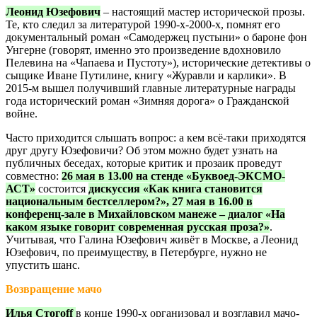
Леонид Юзефович
– настоящий мастер исторической прозы.
Те, кто следил за литературой 1990-х-2000-х, помнят его
документальный роман «Самодержец пустыни» о бароне фон
Унгерне (говорят, именно это произведение вдохновило
Пелевина на «Чапаева и Пустоту»), исторические детективы о
сыщике Иване Путилине, книгу «Журавли и карлики». В
2015-м вышел получивший главные литературные награды
года исторический роман «Зимняя дорога» о Гражданской
войне.
Часто приходится слышать вопрос: а кем всё-таки приходятся
друг другу Юзефовичи? Об этом можно будет узнать на
публичных беседах, которые критик и прозаик проведут
совместно:
26 мая в 13.00 на стенде «Буквоед-ЭКСМО-
АСТ»
состоится
дискуссия «Как книга становится
национальным бестселлером?», 27 мая в 16.00 в
конференц-зале в Михайловском манеже – диалог «На
каком языке говорит современная русская проза?»
.
Учитывая, что Галина Юзефович живёт в Москве, а Леонид
Юзефович, по преимуществу, в Петербурге, нужно не
упустить шанс.
Возвращение мачо
Илья Стогоff
в конце 1990-х организовал и возглавил мачо-