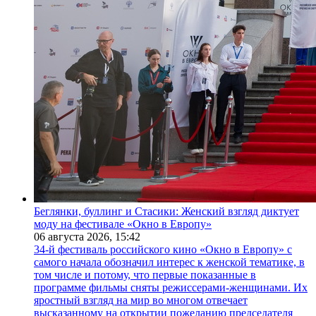
Беглянки, буллинг и Стасики: Женский взгляд диктует
моду на фестивале «Окно в Европу»
06 августа 2026,
15:42
34-й фестиваль российского кино «Окно в Европу» с
самого начала обозначил интерес к женской тематике, в
том числе и потому, что первые показанные в
программе фильмы сняты режиссерами-женщинами. Их
яростный взгляд на мир во многом отвечает
высказанному на открытии пожеланию председателя