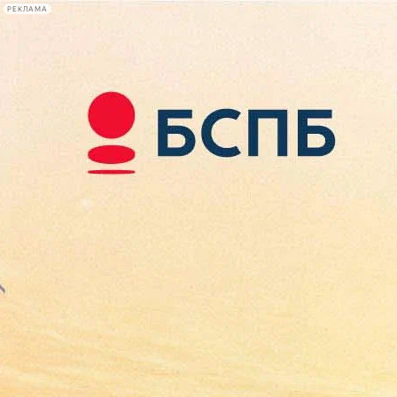
РЕКЛАМА
Афиша Plus
#телегид
Фонтанка.ру
Сегодня:
2026.08.10
07:58
Афиша Plus
кино
спектакли
выставки
концерты
лекции
книги
афиша плюс
новости
+