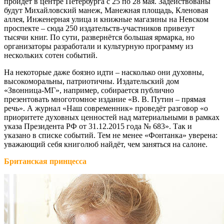
пройдёт в центре Петербурга с 25 по 28 мая. Задействованы
будут Михайловский манеж, Манежная площадь, Кленовая
аллея, Инженерная улица и книжные магазины на Невском
проспекте – сюда 250 издательств-участников привезут
тысячи книг. По сути, развернётся большая ярмарка, но
организаторы разработали и культурную программу из
нескольких сотен событий.
На некоторые даже боязно идти – насколько они духовны,
высокоморальны, патриотичны. Издательский дом
«Звонница-МГ», например, собирается публично
презентовать многотомное издание «В. В. Путин – прямая
речь». А журнал «Наш современник» проведёт разговор «о
приоритете духовных ценностей над материальными в рамках
указа Президента РФ от 31.12.2015 года № 683». Так и
указано в списке событий. Тем не менее «Фонтанка» уверена:
уважающий себя книголюб найдёт, чем заняться на салоне.
Британская принцесса