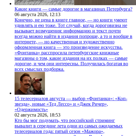
Какие книги — самые дорогие в магазинах Петербурга?
06 августа 2026,
12:13
Конечно, не цена в книге главное, — но книги умеют
удивлять и ею тоже. Тот случай, когда дороговизна не
вызывает возмущения: информацию и текст почти
всегда можно найти в издания попроще, а то и вообще в
интернете, — но качественная и художественно
оформленная книга — это произведение искусства.
«Фонтанка» расспросила петербургские книжные
магазины о том, какие издания на их полках — самые
дорогие, и чем они интересны. Получилась богатая во
всех смыслах подборка.
15 телесериалов августа — выбор «Фонтанки»: «Коп-
звезда», новые «Тед Лессо» и «Джек Ричер»,
«Одержимость»
02 августа 2026,
18:53
Кто бы мог подумать, что российский стриминг
вывалит в середине лета одни из самых ожидаемых
телесериалов года: пятый сезон «Мажора»,