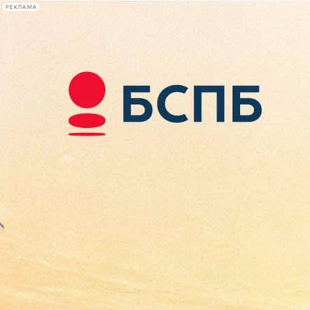
РЕКЛАМА
Афиша Plus
#телегид
Фонтанка.ру
Сегодня:
2026.08.10
11:57
Афиша Plus
кино
спектакли
выставки
концерты
лекции
книги
афиша плюс
новости
+