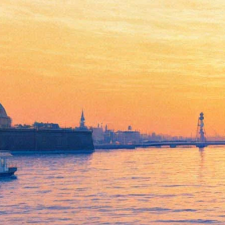
Серж Танкян пишет музыку
к российскому
историческому боевику
20 мая 2017,
04:24
Версия для печати
Американский музыкант, вокалист коллектива System of a
down Серж Танкян работает над музыкальным
сопровождением к фильму «Легенда о Коловрате», которую
снимает режиссер Иван Шурховецкий (для него это первая
полнометражная лента). По информации, предоставленной
компанией «Централ Партнершип», Танкян занят саундтреком
к эпическому полотну уже несколько месяцев.