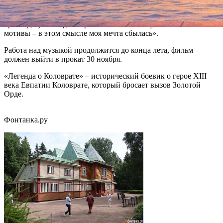
«Я мечтал о таком проекте последние несколько лет, –
приводит его слова кинокомпания. – Соединить большой
оркестр, сумасшедший рок и этнические музыкальные
мотивы – в этом смысле моя мечта сбылась».
Работа над музыкой продолжится до конца лета, фильм
должен выйти в прокат 30 ноября.
«Легенда о Коловрате» – исторический боевик о герое XIII
века Евпатии Коловрате, который бросает вызов Золотой
Орде.
Фонтанка.ру