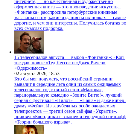
интернете, — но качественная и художественно
оформленная книга — это произведение искусства.
«Фонтанка» расспросила петербургские книжные
магазины о том, какие издания на их полках — самые
дорогие, и чем они интересны. Получилась богатая во
всех смыслах подборка.
15 телесериалов августа — выбор «Фонтанки»: «Коп-
звезда», новые «Тед Лессо» и «Джек Ричер»,
«Одержимость»
02 августа 2026,
18:53
Кто бы мог подумать, что российский стриминг
вывалит в середине лета одни из самых ожидаемых
телесериалов года: пятый сезон «Мажора»,
паранормальную комедию «Зовите Витю!», лучший
сериал с фестиваля «Пилот» — «Паша» и даже кибер-
драму «Фейк». Из зарубежных особо ожидаемых
телепроектов — третий сезон сай-фая «Укрытие»,
приквел «Блондинки в законе» и очередной спин-офф
«Теории большого взрыва».