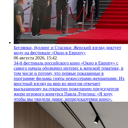
Беглянки, буллинг и Стасики: Женский взгляд диктует
моду на фестивале «Окно в Европу»
06 августа 2026,
15:42
34-й фестиваль российского кино «Окно в Европу» с
самого начала обозначил интерес к женской тематике, в
том числе и потому, что первые показанные в
программе фильмы сняты режиссерами-женщинами. Их
яростный взгляд на мир во многом отвечает
высказанному на открытии пожеланию председателя
жюри игрового конкурса Павла Лунгина: «Я хочу,
чтобы мы увидели дикое, непредсказуемое кино».