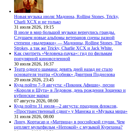
Новая музыка июля: Мадонна, Rolling Stones, Tricky,
Charli XCX и не только
31 июля 2026,
19:15
В июле в мир большой музыки вернулись гранды.
Слушаем новые альбомы ветеранов сцены разной
степени «выдержки» — Мадонны, Rolling Stones, The
Strokes, а так же Tricky, Charlie XCX и Jack White.
Как смотреть «Человека-паука»: гид по фильмам
популярной киновселенной
30 июля 2026,
16:37
Театр одного шамана: девять дней назад не стало
основателя театра «Особняк» Дмитрия Поднозова
29 июля 2026,
23:45
Куда пойти 7–9 августа: «Пикник Афиши», песни
«Короля и Шута» в Ледовом, день рождения Зощенко и
кубинские марки
07 августа 2026,
08:00
Куда пойти 31 июля—2 августа: праздник флоксов,
«Пространственный сдвиг» у Манежа и «Музыка мира»
31 июля 2026,
08:00
Линч, Кортасар и «Матрица» в российской глуши. Чем
цепляет мультфильм «Непокой» с музыкой Курехина?