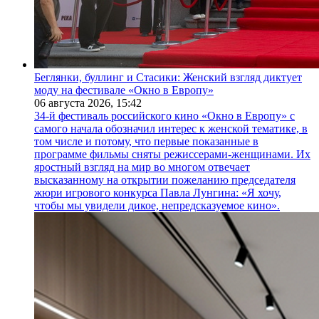
Беглянки, буллинг и Стасики: Женский взгляд диктует
моду на фестивале «Окно в Европу»
06 августа 2026,
15:42
34-й фестиваль российского кино «Окно в Европу» с
самого начала обозначил интерес к женской тематике, в
том числе и потому, что первые показанные в
программе фильмы сняты режиссерами-женщинами. Их
яростный взгляд на мир во многом отвечает
высказанному на открытии пожеланию председателя
жюри игрового конкурса Павла Лунгина: «Я хочу,
чтобы мы увидели дикое, непредсказуемое кино».