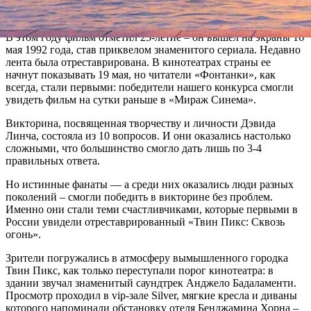
сезона сериала Дэвида Линча «Твин Пикс», открыла
мистическая драма «Твин Пикс: Сквозь огонь».
В этом году фильм отметил 25-летие – он вышел на экраны 16
мая 1992 года, став приквелом знаменитого сериала. Недавно
лента была отреставрирована. В кинотеатрах страны ее
начнут показывать 19 мая, но читатели «Фонтанки», как
всегда, стали первыми: победители нашего конкурса смогли
увидеть фильм на сутки раньше в «Мираж Синема».
Викторина, посвященная творчеству и личности Дэвида
Линча, состояла из 10 вопросов. И они оказались настолько
сложными, что большинство смогло дать лишь по 3-4
правильных ответа.
Но истинные фанаты — а среди них оказались люди разных
поколений – смогли победить в викторине без проблем.
Именно они стали теми счастливчиками, которые первыми в
России увидели отреставрированный «Твин Пикс: Сквозь
огонь».
Зрители погружались в атмосферу вымышленного городка
Твин Пикс, как только переступали порог кинотеатра: в
здании звучал знаменитый саундтрек Анджело Бадаламенти.
Просмотр проходил в vip-зале Silver, мягкие кресла и диваны
которого напоминали обстановку отеля Бенджамина Хорна –