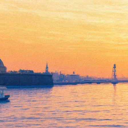
Читатели «Фонтанки»
первыми побывали на
спецпоказе Дэвида Линча
19 мая 2017,
10:02
Версия для печати
Смотреть фоторепортаж
Кинотеатр «Мираж Синема» принял победителей конкурса
«Фонтанки» в рамках проекта «Фонтанка Movie». Серию
специальных показов, приуроченную к премьере третьего