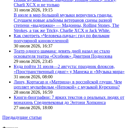
Charli XCX и не только
31 июля 2026,
19:15
В июле в мир большой музыки вернулись гранды.
Слушаем новые альбомы ветеранов сцены разной
степени «выдержки» — Мадонны, Rolling Stones, The
Strokes, а так же Tricky, Charlie XCX и Jack White.
Как смотреть «Человека-паука»: гид по фильмам
популярной киновселенной
30 июля 2026,
16:37
Театр одного шамана: девять дней назад не стало
основателя театра «Особняк» Дмитрия Поднозова
29 июля 2026,
23:45
Куда пойти 31 июля—2 августа: праздник флоксов,
«Пространственный сдвиг» у Манежа и «Музыка мира»
31 июля 2026,
08:00
Линч, Кортасар и «Матрица» в российской глуши. Чем
цепляет мультфильм «Непокой» с музыкой Курехина?
28 июля 2026,
16:59
Книги-биографии: 7 ярких текстов о реальных людях от
монахинь Средневековья до Энтони Хопкинса
27 июля 2026,
18:00
Предыдущие статьи