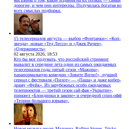
магазины о том, какие издания на их полках — самые
дорогие, и чем они интересны. Получилась богатая во
всех смыслах подборка.
15 телесериалов августа — выбор «Фонтанки»: «Коп-
звезда», новые «Тед Лессо» и «Джек Ричер»,
«Одержимость»
02 августа 2026,
18:53
Кто бы мог подумать, что российский стриминг
вывалит в середине лета одни из самых ожидаемых
телесериалов года: пятый сезон «Мажора»,
паранормальную комедию «Зовите Витю!», лучший
сериал с фестиваля «Пилот» — «Паша» и даже кибер-
драму «Фейк». Из зарубежных особо ожидаемых
телепроектов — третий сезон сай-фая «Укрытие»,
приквел «Блондинки в законе» и очередной спин-офф
«Теории большого взрыва».
Новая музыка июля: Мадонна, Rolling Stones, Tricky,