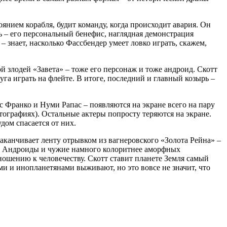
янием корабля, будит команду, когда происходит авария. Он
ь – его персональный бенефис, наглядная демонстрация
– знает, насколько Фассбендер умеет ловко играть, скажем,
ой злодей «Завета» – тоже его персонаж и тоже андроид. Скотт
уга играть на флейте. В итоге, последний и главный козырь –
с Франко и Нуми Рапас – появляются на экране всего на пару
отографиях). Остальные актеры попросту теряются на экране.
дом спасается от них.
заканчивает ленту отрывком из вагнеровского «Золота Рейна» –
ью. Андроиды и чужие намного колоритнее аморфных
ношению к человечеству. Скотт ставит планете Земля самый
 и инопланетянами выживают, но это вовсе не значит, что