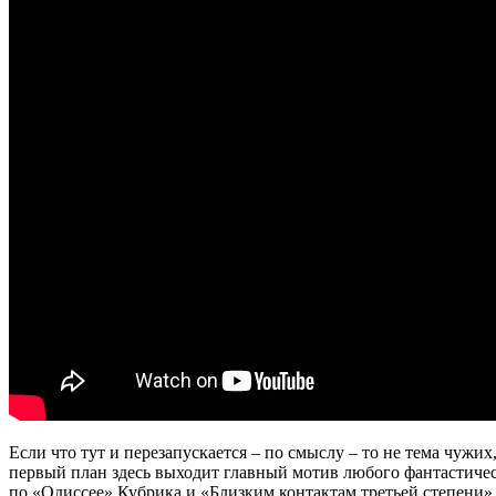
Если что тут и перезапускается – по смыслу – то не тема чужих
первый план здесь выходит главный мотив любого фантастичес
по «Одиссее» Кубрика и «Близким контактам третьей степени»