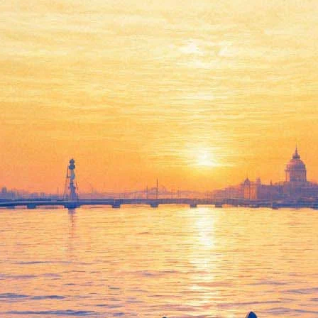
ассбендер против Фассбендера