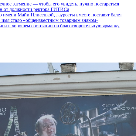
ечное затмение — чтобы его увидеть, нужно постараться
ен от должности ректора ГИТИСа
 имени Майи Плисецкой, лауреаты вместе поставят балет
о имя стало «общеизвестным товарным знаком»
ги в хорошем состоянии на благотворительную ярмарку