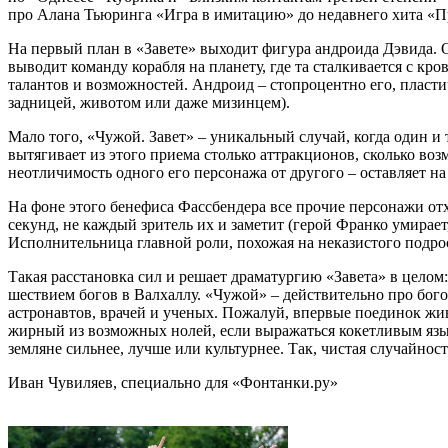
про Алана Тьюринга «Игра в имитацию» до недавнего хита «
На первый план в «Завете» выходит фигура андроида Дэвида. Он
выводит команду корабля на планету, где та сталкивается с к
талантов и возможностей. Андроид – стопроцентно его, пластич
задницей, животом или даже мизинцем).
Мало того, «Чужой. Завет» – уникальный случай, когда один и т
вытягивает из этого приема столько аттракционов, сколько воз
неотличимость одного его персонажа от другого – оставляет на
На фоне этого бенефиса Фассбендера все прочие персонажи отх
секунд, не каждый зритель их и заметит (герой Франко умирает
Исполнительница главной роли, похожая на неказистого подрост
Такая расстановка сил и решает драматургию «Завета» в целом:
шествием богов в Валхаллу. «Чужой» – действительно про бог
астронавтов, врачей и ученых. Пожалуй, впервые поединок жив
жирный из возможных нолей, если выражаться кокетливым язы
земляне сильнее, лучше или культурнее. Так, чистая случайнос
Иван Чувиляев, специально для «Фонтанки.ру»