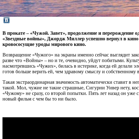
В прокате – «Чужой. Завет», продолжение и перерождение о
«Звездные войны», Джордж Миллер успешно вернул в кино 
кровососущие уроды мирового кино.
Возвращение «Чужого» на экраны именно сейчас выглядит зако
разве что «Войны» – но и те, очевидно, уйдут побитыми. Куль
насмотревшись «Чужих», билась в истерике, когда ей делали эл
готов больше верить ей, чем здравому смыслу и собственному 
Такая экстраординарная значимость автоматически ставит в не
такой. Мол, чужие не такие страшные, Сигурни Уивер нету, кос
«Чужому» не сразу, со второй попытки. Пять лет назад он уже
новый фильм с чем бы то ни было.