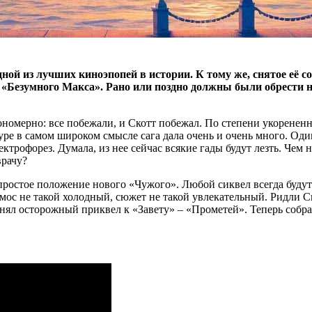
дной из лучших киноэпопей в истории. К тому же, снятое её 
«Безумного Макса». Рано или поздно должны были обрести н
номерно: все побежали, и Скотт побежал. По степени укоренен
туре в самом широком смысле сага дала очень и очень много. Оди
ектрофорез. Думала, из нее сейчас всякие гады будут лезть. Чем
врачу?
простое положение нового «Чужого». Любой сиквел всегда будут 
мос не такой холодный, сюжет не такой увлекательный. Ридли Ск
 снял осторожный приквел к «Завету» – «Прометей». Теперь собр