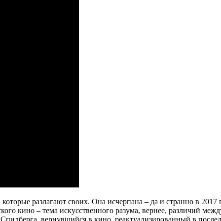
, которые разлагают своих. Она исчерпана – да и странно в 2017 
кого кино – тема искусственного разума, вернее, различий ме
 Спилберга, вернувшийся в кино, реактуализированный в послед