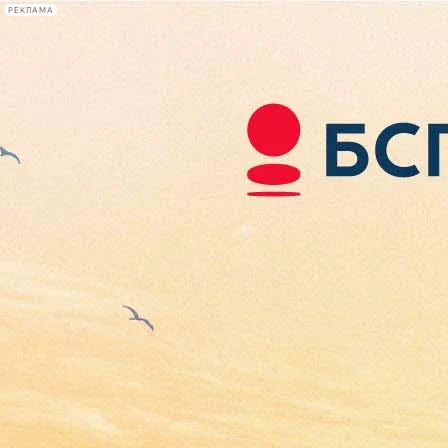
РЕКЛАМА
Афиша Plus
#телегид
Фонтанка.ру
Сегодня:
2026.08.08
20:29
Афиша Plus
кино
спектакли
выставки
концерты
лекции
книги
афиша плюс
новости
+