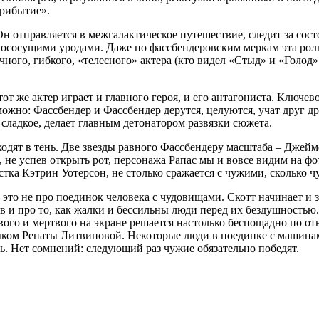
Прибытие».
 отправляется в межгалактическое путешествие, следит за состо
ровососущими уродами. Даже по фассбендеровским меркам эта рол
ного, гибкого, «телесного» актера (кто видел «Стыд» и «Голод» 
от же актер играет и главного героя, и его антагониста. Ключев
можно: Фассбендер и Фассбендер дерутся, целуются, учат друг др
 сладкое, делает главным детонатором развязки сюжета.
одят в тень. Две звезды равного Фассбендеру масштаба – Джейм
, не успев открыть рот, персонажа Рапас мы и вовсе видим на ф
ка Кэтрин Уотерсон, не столько сражается с чужими, сколько чу
 это не про поединок человека с чудовищами. Скотт начинает и 
ов и про то, как жалки и бессильны люди перед их бездушност
ого и мертвого на экране решается настолько беспощадно по от
ком Ренаты Литвиновой. Некоторые люди в поединке с машинами
ть. Нет сомнений: следующий раз чужие обязательно победят.