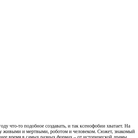
году что-то подобное создавать, и так ксенофобии хватает. На
жду живыми и мертвыми, роботом и человеком. Сюжет, знакомый
нее время в самых разных формах – от исторической драмы