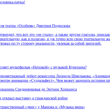
еловека-паука!
теля театра «Особняк» Дмитрия Поднозова
дтвердит, что вот это «не стало», а также другие глаголы, опи
сознательную, как я полагаю, и уж точно всю свою театральную 
вовал по ту сторону реальности, увлекая за собой зрителей.
епляет мультфильм «Непокой» с музыкой Курехина?
лнометражный дебют режиссера Леонида Шмелькова. «Анимацио
смотре анимации «Суздальфест». Чем может зацепить история п
 монахинь Средневековья до Энтони Хопкинса
ии открыл выставку о гражданской войне
странственный сдвиг» у Манежа и «Музыка мира»