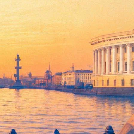
в
группе филармонии
можно бесплатно посмотреть
 мелодии, болгарские, македонские, молдавские и сербские