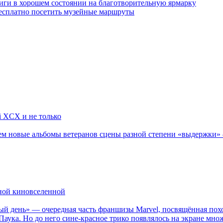
ги в хорошем состоянии на благотворительную ярмарку
бесплатно посетить музейные маршруты
li XCX и не только
новые альбомы ветеранов сцены разной степени «выдержки» — Мад
рной киновселенной
ый день» — очередная часть франшизы Marvel, посвящённая пох
Паука. Но до него сине-красное трико появлялось на экране мно