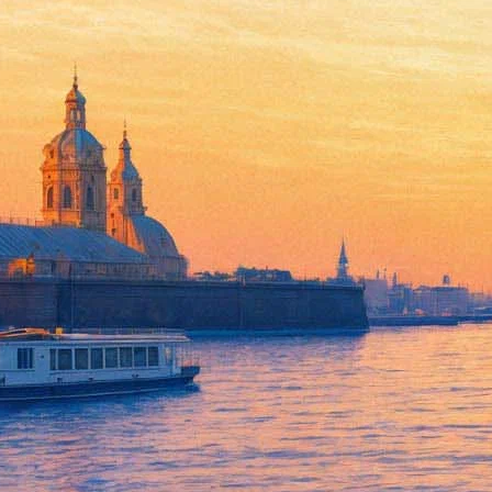
Филармония покажет в прямо
17 мая 2017,
18:49
Версия для печати
Петербургская филармония открывает цикл трансляций концер
выступление коллектива «Добраночь» в прямом эфире.
В программе концерта — музыка народов Балканского полуостро
танцы.
В дальнейшем трансляции из Малого зала Филармонии станут 
"Фонтанка.ру"