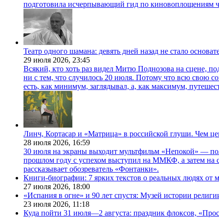
подготовила исчерпывающий гид по киновоплощениям ч
Театр одного шамана: девять дней назад не стало основа
29 июля 2026,
23:45
Всякий, кто хоть раз видел Митю Поднозова на сцене, по
ни с тем, что случилось 20 июля. Потому что всю свою 
есть, как минимум, заглядывал, а, как максимум, путешест
Линч, Кортасар и «Матрица» в российской глуши. Чем ц
28 июля 2026,
16:59
30 июля на экраны выходит мультфильм «Непокой» — по
прошлом году с успехом выступил на ММКФ, а затем на 
рассказывает обозреватель «Фонтанки».
Книги-биографии: 7 ярких текстов о реальных людях от
27 июля 2026,
18:00
«Испания в огне» и 90 лет спустя: Музей истории религ
23 июля 2026,
11:18
Куда пойти 31 июля—2 августа: праздник флоксов, «Про