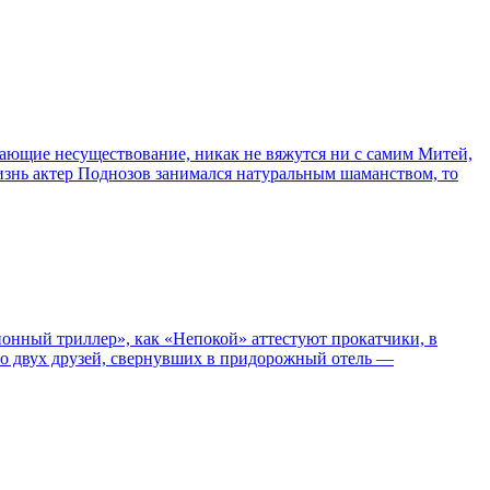
сывающие несуществование, никак не вяжутся ни с самим Митей,
жизнь актер Поднозов занимался натуральным шаманством, то
нный триллер», как «Непокой» аттестуют прокатчики, в
ро двух друзей, свернувших в придорожный отель —