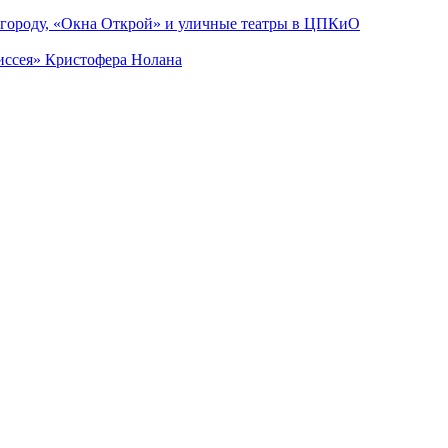
 городу, «Окна Открой» и уличные театры в ЦПКиО
диссея» Кристофера Нолана