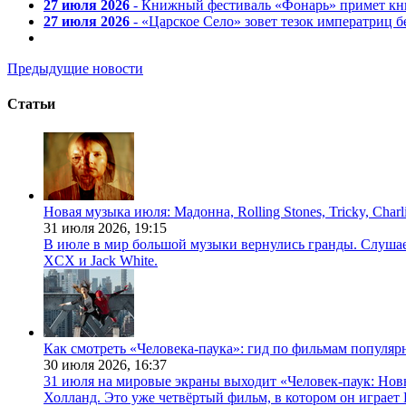
27 июля 2026
- Книжный фестиваль «Фонарь» примет кни
27 июля 2026
- «Царское Село» зовет тезок императриц 
Предыдущие новости
Статьи
Новая музыка июля: Мадонна, Rolling Stones, Tricky, Char
31 июля 2026,
19:15
В июле в мир большой музыки вернулись гранды. Слушаем 
XCX и Jack White.
Как смотреть «Человека-паука»: гид по фильмам популя
30 июля 2026,
16:37
31 июля на мировые экраны выходит «Человек-паук: Нов
Холланд. Это уже четвёртый фильм, в котором он играет 