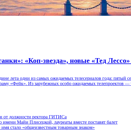
танки»: «Коп-звезда», новые «Тед Лессо
едине лета одни из самых ожидаемых телесериалов года: пятый
раму «Фейк». Из зарубежных особо ожидаемых телепроектов — т
ен от должности ректора ГИТИСа
 имени Майи Плисецкой, лауреаты вместе поставят балет
о имя стало «общеизвестным товарным знаком»