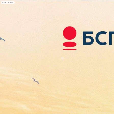
РЕКЛАМА
Афиша Plus
#телегид
Фонтанка.ру
Сегодня:
2026.08.06
10:43
Афиша Plus
кино
спектакли
выставки
концерты
лекции
книги
афиша плюс
новости
+