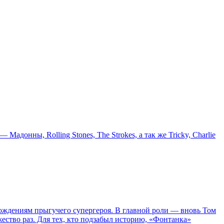
онны, Rolling Stones, The Strokes, а так же Tricky, Charlie
ождениям прыгучего супергероя. В главной роли — вновь Том
жество раз. Для тех, кто подзабыл историю, «Фонтанка»