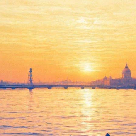
м эфире концерт «Добраночи»
тов, проходящих в Малом зале Филармонии. Уже сегодня 19.00 
ва: сюита румынских мелодий, еврейская, греческая и турецкая
регулярными.