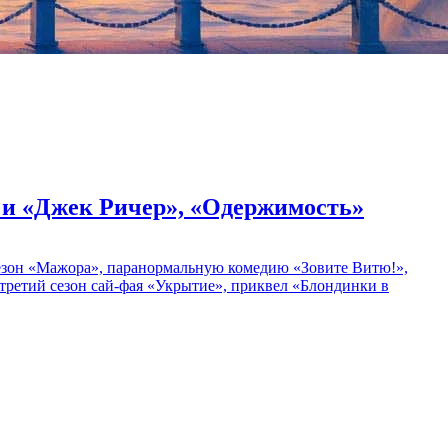
» и «Джек Ричер», «Одержимость»
 сезон «Мажора», паранормальную комедию «Зовите Витю!»,
ретий сезон сай-фая «Укрытие», приквел «Блондинки в