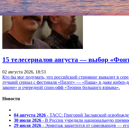
15 телесериалов августа — выбор «Фон
02 августа 2026, 18:53
Кто бы мог подумать, что российский стриминг вывалит в сер
лучший сериал с фестиваля «Пилот» — «Паша» и даже кибер-д
законе» и очередной спин-офф «Теории большого взрыва».
Новости
04 августа 2026
- ТАСС: Григорий Заславский освобожд
30 июля 2026
- В России учредили национальную премию
29 июля 2026
- Эрмитаж защитится от самозванцев — ег