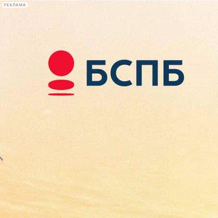
РЕКЛАМА
Афиша Plus
#телегид
Фонтанка.ру
Сегодня:
2026.08.09
13:52
Афиша Plus
кино
спектакли
выставки
концерты
лекции
книги
афиша плюс
новости
+