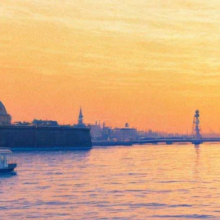
В рамках ПМЭФ на
Дворцовой отметят 55-летие
Цоя
17 мая 2017,
14:34
Версия для печати
3 июня на Дворцовой площади пройдет концерт,
приуроченный к 55-летию Виктора Цоя. В нем примут
участие российские рок-музыканты, среди которых группы
«Пикник», «Пилот», «Кукрыниксы», The Hatters, 25/17,
«Северный флот», «Бригадный подряд» и Ольга Кормухина,
специальный гость — экс-участник группы «Кино» Юрий
Каспарян.
Мероприятие проходит в рамках культурной программы
культурной программы Петербургского международного