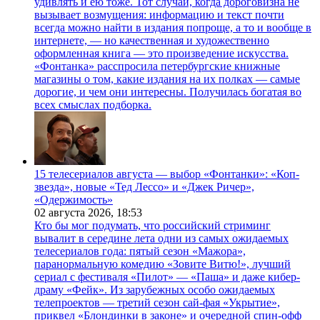
удивлять и ею тоже. Тот случай, когда дороговизна не
вызывает возмущения: информацию и текст почти
всегда можно найти в издания попроще, а то и вообще в
интернете, — но качественная и художественно
оформленная книга — это произведение искусства.
«Фонтанка» расспросила петербургские книжные
магазины о том, какие издания на их полках — самые
дорогие, и чем они интересны. Получилась богатая во
всех смыслах подборка.
15 телесериалов августа — выбор «Фонтанки»: «Коп-
звезда», новые «Тед Лессо» и «Джек Ричер»,
«Одержимость»
02 августа 2026,
18:53
Кто бы мог подумать, что российский стриминг
вывалит в середине лета одни из самых ожидаемых
телесериалов года: пятый сезон «Мажора»,
паранормальную комедию «Зовите Витю!», лучший
сериал с фестиваля «Пилот» — «Паша» и даже кибер-
драму «Фейк». Из зарубежных особо ожидаемых
телепроектов — третий сезон сай-фая «Укрытие»,
приквел «Блондинки в законе» и очередной спин-офф