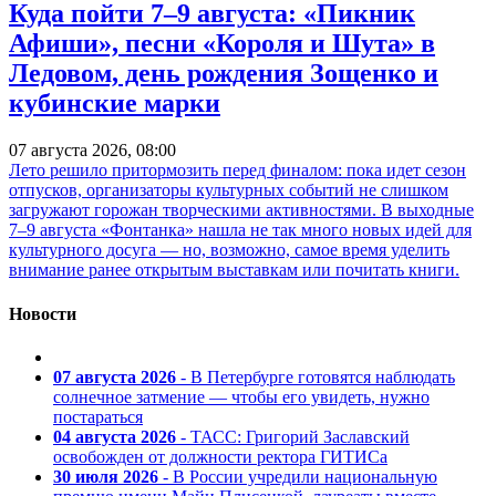
Куда пойти 7–9 августа: «Пикник
Афиши», песни «Короля и Шута» в
Ледовом, день рождения Зощенко и
кубинские марки
07 августа 2026, 08:00
Лето решило притормозить перед финалом: пока идет сезон
отпусков, организаторы культурных событий не слишком
загружают горожан творческими активностями. В выходные
7–9 августа «Фонтанка» нашла не так много новых идей для
культурного досуга — но, возможно, самое время уделить
внимание ранее открытым выставкам или почитать книги.
Новости
07 августа 2026
- В Петербурге готовятся наблюдать
солнечное затмение — чтобы его увидеть, нужно
постараться
04 августа 2026
- ТАСС: Григорий Заславский
освобожден от должности ректора ГИТИСа
30 июля 2026
- В России учредили национальную