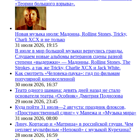
«Теории большого взрыва».
Новая музыка июля: Мадонна, Rolling Stones, Tricky,
Charli XCX и не только
31 июля 2026,
19:15
В июле в мир большой музыки вернулись гранды.
Слушаем новые альбомы ветеранов сцены разной
степени «выдержки» — Мадонны, Rolling Stones, The
Strokes, а так же Tricky, Charlie XCX и Jack White.
Как смотреть «Человека-паука»: гид по фильмам
популярной киновселенной
30 июля 2026,
16:37
Театр одного шамана: девять дней назад не стало
основателя театра «Особняк» Дмитрия Поднозова
29 июля 2026,
23:45
Куда пойти 31 июля—2 августа: праздник флоксов,
«Пространственный сдвиг» у Манежа и «Музыка мира»
31 июля 2026,
08:00
Линч, Кортасар и «Матрица» в российской глуши. Чем
цепляет мультфильм «Непокой» с музыкой Курехина?
28 июля 2026,
16:59