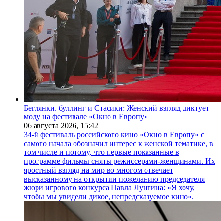
Беглянки, буллинг и Стасики: Женский взгляд диктует
моду на фестивале «Окно в Европу»
06 августа 2026,
15:42
34-й фестиваль российского кино «Окно в Европу» с
самого начала обозначил интерес к женской тематике, в
том числе и потому, что первые показанные в
программе фильмы сняты режиссерами-женщинами. Их
яростный взгляд на мир во многом отвечает
высказанному на открытии пожеланию председателя
жюри игрового конкурса Павла Лунгина: «Я хочу,
чтобы мы увидели дикое, непредсказуемое кино».