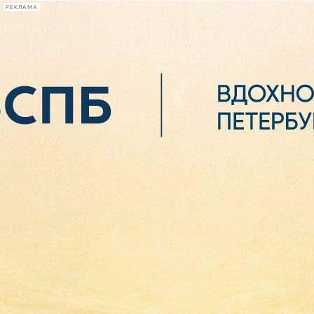
РЕКЛАМА
Афиша Plus
#телегид
Фонтанка.ру
Сегодня:
2026.08.07
02:43
Афиша Plus
кино
спектакли
выставки
концерты
лекции
книги
афиша плюс
новости
+