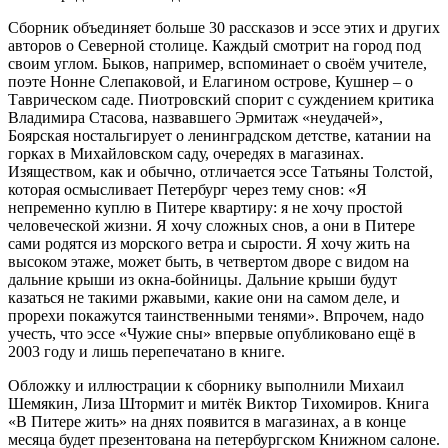
Сборник объединяет больше 30 рассказов и эссе этих и других
авторов о Северной столице. Каждый смотрит на город под
своим углом. Быков, например, вспоминает о своём учителе,
поэте Нонне Слепаковой, и Елагином острове, Кушнер – о
Таврическом саде. Пиотровский спорит с суждением критика
Владимира Стасова, назвавшего Эрмитаж «неудачей»,
Боярская ностальгирует о ленинградском детстве, катании на
горках в Михайловском саду, очередях в магазинах.
Изяществом, как и обычно, отличается эссе Татьяны Толстой,
которая осмысливает Петербург через тему снов: «Я
непременно куплю в Питере квартиру: я не хочу простой
человеческой жизни. Я хочу сложных снов, а они в Питере
сами родятся из морского ветра и сырости. Я хочу жить на
высоком этаже, может быть, в четвертом дворе с видом на
дальние крыши из окна-бойницы. Дальние крыши будут
казаться не такими ржавыми, какие они на самом деле, и
прорехи покажутся таинственными тенями». Впрочем, надо
учесть, что эссе «Чужие сны» впервые опубликовано ещё в
2003 году и лишь перепечатано в книге.
Обложку и иллюстрации к сборнику выполнили Михаил
Шемякин, Лиза Штормит и митёк Виктор Тихомиров. Книга
«В Питере жить» на днях появится в магазинах, а в конце
месяца будет презентована на петербургском Книжном салоне.