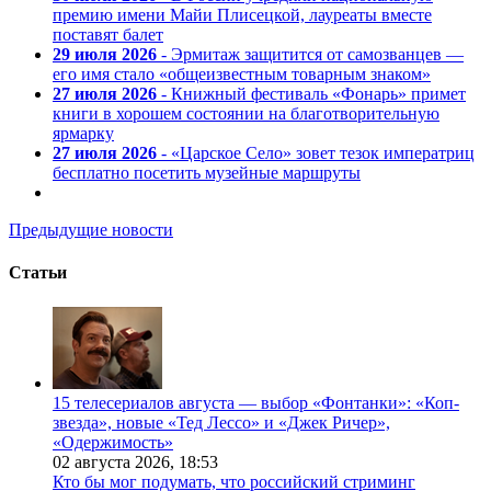
премию имени Майи Плисецкой, лауреаты вместе
поставят балет
29 июля 2026
- Эрмитаж защитится от самозванцев —
его имя стало «общеизвестным товарным знаком»
27 июля 2026
- Книжный фестиваль «Фонарь» примет
книги в хорошем состоянии на благотворительную
ярмарку
27 июля 2026
- «Царское Село» зовет тезок императриц
бесплатно посетить музейные маршруты
Предыдущие новости
Статьи
15 телесериалов августа — выбор «Фонтанки»: «Коп-
звезда», новые «Тед Лессо» и «Джек Ричер»,
«Одержимость»
02 августа 2026,
18:53
Кто бы мог подумать, что российский стриминг