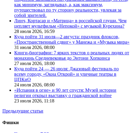
как минимум, заглядывал, а, как максимум,
путешествовал по ту сторону реальности, увлекая за
собой зрителей.
Линч, Кортасар и «Матрица» в российской глуши. Чем
цепляет мультфильм «Непокой» с музыкой Курехина?
28 июля 2026,
16:59
Куда пойти 31 июля—2 августа: праздник флоксов,
«Пространственный сдвиг» у Манежа и «Музыка мира»
31 июля 2026,
08:00
Книги-биографии: 7 ярких текстов о реальных людях от
монахинь Средневековья до Энтони Хопкинса
27 июля 2026,
18:00
Куда пойти 24 — 26 июля: Джазовый фестиваль по
всему городу, «Окна Открой» и уличные театры в
ЦПКиО
24 июля 2026,
08:00
«Испания в огне» и 90 лет спустя: Музей истории
религии открыл выставку о гражданской войне
23 июля 2026,
11:18
Предыдущие статьи
Фишки