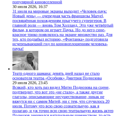
популярной киновселенной
30 июля 2026,
16:37
31 июля на мировые экраны выходит «Человек-паук:
Новый день» — очередная часть франшизы Marvel,
посвящённая похождениям прыгучего супергероя. В
главной роли — вновь Том Холланд. Это уже четвёртый
фильм, в котором он играет Паука. Но до него сине-
красное трико появлялось на экране множество раз. Для
тех, кто подзабыл историю, «Фонтанка» подготовила
исчерпывающий гид по киновоплощениям человека-
паука!
Театр одного шамана: девять дней назад не стало
основателя театра «Особняк» Дмитрия Поднозова
29 июля 2026,
23:45
Всякий, кто хоть раз видел Митю Поднозова на сцене,
подтвердит, что вот это «не стало», а также другие
глаголы, описывающие несуществование, никак не
вяжутся ни с самим Митей, ни с тем, что случилось 20
июля. Потому что всю свою сознательную, как я
полагаю, и уж точно всю свою театральную жизнь актер
Поднозов занимался натуральным шаманством, то есть,