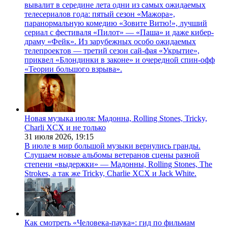
вывалит в середине лета одни из самых ожидаемых
телесериалов года: пятый сезон «Мажора»,
паранормальную комедию «Зовите Витю!», лучший
сериал с фестиваля «Пилот» — «Паша» и даже кибер-
драму «Фейк». Из зарубежных особо ожидаемых
телепроектов — третий сезон сай-фая «Укрытие»,
приквел «Блондинки в законе» и очередной спин-офф
«Теории большого взрыва».
Новая музыка июля: Мадонна, Rolling Stones, Tricky,
Charli XCX и не только
31 июля 2026,
19:15
В июле в мир большой музыки вернулись гранды.
Слушаем новые альбомы ветеранов сцены разной
степени «выдержки» — Мадонны, Rolling Stones, The
Strokes, а так же Tricky, Charlie XCX и Jack White.
Как смотреть «Человека-паука»: гид по фильмам