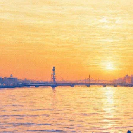
Быков, Толстая, Боярская,
Гребенщиков и другие
написали, как жить в Питере
16 мая 2017,
15:36
Версия для печати
Писатели Дмитрий Быков, Татьяна Толстая и Даниил Гранин,
поэт Александр Кушнер, актриса Елизавета Боярская,
музыкант Борис Гребенщиков, глава Эрмитажа Михаил
Пиотровский собрались вместе, чтобы написать о Петербурге.
Что получилось, можно узнать из книги «В Питере жить»,
выпущенной к туристическому сезону издательством «АСТ».