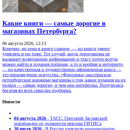
Какие книги — самые дорогие в
магазинах Петербурга?
06 августа 2026, 12:13
Конечно, не цена в книге главное, — но книги умеют
удивлять и ею тоже. Тот случай, когда дороговизна не
вызывает возмущения: информацию и текст почти всегда
можно найти в издания попроще, а то и вообще в интернете,
— но качественная и художественно оформленная книга —
это произведение искусства. «Фонтанка» расспросила
петербургские книжные магазины о том, какие издания на их
полках — самые дорогие, и чем они интересны. Получилась
богатая во всех смыслах подборка.
Новости
04 августа 2026
- ТАСС: Григорий Заславский
освобожден от должности ректора ГИТИСа
30 июля 2026
- В России учредили национальную