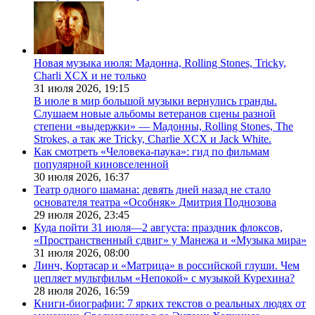
Новая музыка июля: Мадонна, Rolling Stones, Tricky,
Charli XCX и не только
31 июля 2026,
19:15
В июле в мир большой музыки вернулись гранды.
Слушаем новые альбомы ветеранов сцены разной
степени «выдержки» — Мадонны, Rolling Stones, The
Strokes, а так же Tricky, Charlie XCX и Jack White.
Как смотреть «Человека-паука»: гид по фильмам
популярной киновселенной
30 июля 2026,
16:37
Театр одного шамана: девять дней назад не стало
основателя театра «Особняк» Дмитрия Поднозова
29 июля 2026,
23:45
Куда пойти 31 июля—2 августа: праздник флоксов,
«Пространственный сдвиг» у Манежа и «Музыка мира»
31 июля 2026,
08:00
Линч, Кортасар и «Матрица» в российской глуши. Чем
цепляет мультфильм «Непокой» с музыкой Курехина?
28 июля 2026,
16:59
Книги-биографии: 7 ярких текстов о реальных людях от