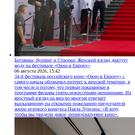
Беглянки, буллинг и Стасики: Женский взгляд диктует
моду на фестивале «Окно в Европу»
06 августа 2026,
15:42
34-й фестиваль российского кино «Окно в Европу» с
самого начала обозначил интерес к женской тематике, в
том числе и потому, что первые показанные в
программе фильмы сняты режиссерами-женщинами. Их
яростный взгляд на мир во многом отвечает
высказанному на открытии пожеланию председателя
жюри игрового конкурса Павла Лунгина: «Я хочу,
чтобы мы увидели дикое, непредсказуемое кино».