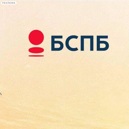
РЕКЛАМА
Афиша Plus
#телегид
Фонтанка.ру
Сегодня:
2026.08.10
05:38
Афиша Plus
кино
спектакли
выставки
концерты
лекции
книги
афиша плюс
новости
+