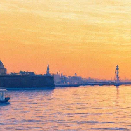
По «Тайне третьей планеты»
поставят мюзикл
03 мая 2017,
22:18
Версия для печати
Известный композитор Александр Зацепин, написавший
музыку к фильмам «Иван Васильевич меняет профессию»,
«Земля Санникова», «Операция Ы и другие приключения
Шурика», приезжает 4 мая в Петербург из Франции, где он
теперь живет, и начинает совместную работу с руководителем
коллективом музыкального театра «Карамболь» Ириной
Брондз над мюзиклом «Тайна третьей планеты».
Премьера постановки, основанной на произведении Кира
Булычева, пройдет 16 ноября на сцене ДК им. Ленсовета. В
мюзикл войдут мелодии из легендарного одноименного
мультфильма, а также новые номера и песни, стихи для