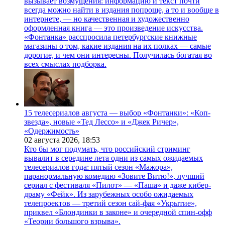
вызывает возмущения: информацию и текст почти
всегда можно найти в издания попроще, а то и вообще в
интернете, — но качественная и художественно
оформленная книга — это произведение искусства.
«Фонтанка» расспросила петербургские книжные
магазины о том, какие издания на их полках — самые
дорогие, и чем они интересны. Получилась богатая во
всех смыслах подборка.
15 телесериалов августа — выбор «Фонтанки»: «Коп-
звезда», новые «Тед Лессо» и «Джек Ричер»,
«Одержимость»
02 августа 2026,
18:53
Кто бы мог подумать, что российский стриминг
вывалит в середине лета одни из самых ожидаемых
телесериалов года: пятый сезон «Мажора»,
паранормальную комедию «Зовите Витю!», лучший
сериал с фестиваля «Пилот» — «Паша» и даже кибер-
драму «Фейк». Из зарубежных особо ожидаемых
телепроектов — третий сезон сай-фая «Укрытие»,
приквел «Блондинки в законе» и очередной спин-офф
«Теории большого взрыва».