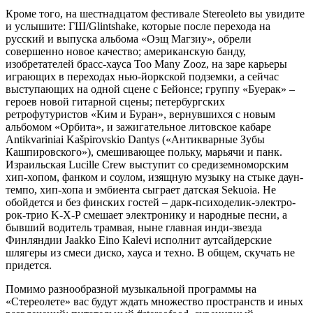
Кроме того, на шестнадцатом фестивале Stereoleto вы увидите
и услышите: ГШ/Glintshake, которые после перехода на
русский и выпуска альбома «Оэщ Магзиу», обрели
совершенно новое качество; американскую банду,
изобретателей брасс-хауса Too Many Zooz, на заре карьеры
играющих в переходах нью-йоркской подземки, а сейчас
выступающих на одной сцене с Бейонсе; группу «Буерак» –
героев новой гитарной сцены; петербургских
ретрофутуристов «Ким и Буран», вернувшихся с новым
альбомом «Орбита», и зажигательное литовское кабаре
Antikvariniai Kašpirovskio Dantys («Антикварные Зубы
Кашпировского»), смешивающее польку, марьячи и панк.
Израильская Lucille Crew выступит со средиземноморским
хип-хопом, фанком и соулом, изящную музыку на стыке даун-
темпо, хип-хопа и эмбиента сыграет датская Sekuoia. Не
обойдется и без финских гостей – дарк-психоделик-электро-
рок-трио K-X-P смешает электронику и народные песни, а
бывший водитель трамвая, ныне главная инди-звезда
Финляндии Jaakko Eino Kalevi исполнит аутсайдерские
шлягеры из смеси диско, хауса и техно. В общем, скучать не
придется.
Помимо разнообразной музыкальной программы на
«Стереолете» вас будут ждать множество пространств и иных