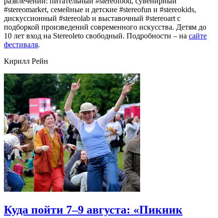
развлечений: питательный #stereofood, сувенирный
#stereomarket, семейные и детские #stereofun и #stereokids,
дискуссионный #stereolab и выставочный #stereoart с
подборкой произведений современного искусства. Детям до
10 лет вход на Stereoleto свободный. Подробности – на
сайте
фестиваля
.
Кирилл Рейн
Куда пойти 7–9 августа: «Пикник