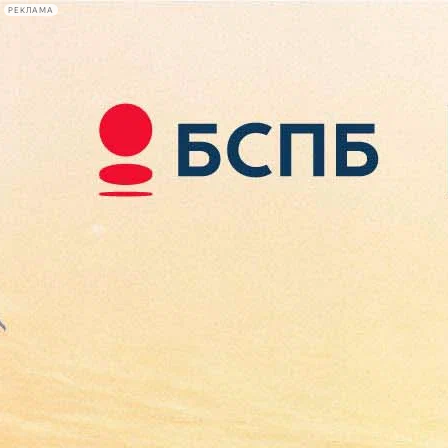
РЕКЛАМА
Афиша Plus
#телегид
Фонтанка.ру
Сегодня:
2026.08.08
09:58
Афиша Plus
кино
спектакли
выставки
концерты
лекции
книги
афиша плюс
новости
+