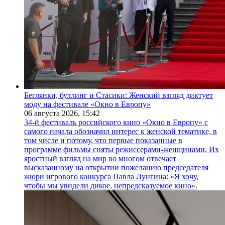
Беглянки, буллинг и Стасики: Женский взгляд диктует
моду на фестивале «Окно в Европу»
06 августа 2026,
15:42
34-й фестиваль российского кино «Окно в Европу» с
самого начала обозначил интерес к женской тематике, в
том числе и потому, что первые показанные в
программе фильмы сняты режиссерами-женщинами. Их
яростный взгляд на мир во многом отвечает
высказанному на открытии пожеланию председателя
жюри игрового конкурса Павла Лунгина: «Я хочу,
чтобы мы увидели дикое, непредсказуемое кино».