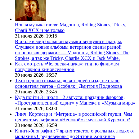
Новая музыка июля: Мадонна, Rolling Stones, Tricky,
Charli XCX и не только
31 июля 2026,
19:15
В июле в мир большой музыки вернулись гранды.
Слушаем новые альбомы ветеранов сцены разной
степени «выдержки» — Мадонны, Rolling Stones, The
Strokes, а так же Tricky, Charlie XCX и Jack White.
Как смотреть «Человека-паука»: гид по фильмам
популярной киновселенной
30 июля 2026,
16:37
Театр одного шамана: девять дней назад не стало
основателя театра «Особняк» Дмитрия Поднозова
29 июля 2026,
23:45
Куда пойти 31 июля—2 августа: праздник флоксов,
«Пространственный сдвиг» у Манежа и «Музыка мира»
31 июля 2026,
08:00
Линч, Кортасар и «Матрица» в российской глуши. Чем
цепляет мультфильм «Непокой» с музыкой Курехина?
28 июля 2026,
16:59
Книги-биографии: 7 ярких текстов о реальных людях от
монахинь Средневековья до Энтони Хопкинса