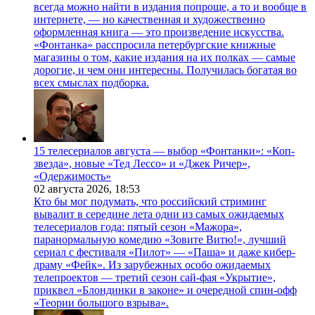
всегда можно найти в издания попроще, а то и вообще в
интернете, — но качественная и художественно
оформленная книга — это произведение искусства.
«Фонтанка» расспросила петербургские книжные
магазины о том, какие издания на их полках — самые
дорогие, и чем они интересны. Получилась богатая во
всех смыслах подборка.
15 телесериалов августа — выбор «Фонтанки»: «Коп-
звезда», новые «Тед Лессо» и «Джек Ричер»,
«Одержимость»
02 августа 2026,
18:53
Кто бы мог подумать, что российский стриминг
вывалит в середине лета одни из самых ожидаемых
телесериалов года: пятый сезон «Мажора»,
паранормальную комедию «Зовите Витю!», лучший
сериал с фестиваля «Пилот» — «Паша» и даже кибер-
драму «Фейк». Из зарубежных особо ожидаемых
телепроектов — третий сезон сай-фая «Укрытие»,
приквел «Блондинки в законе» и очередной спин-офф
«Теории большого взрыва».