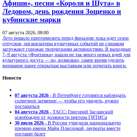
Афиши», песни «Короля и Шута» в
Ледовом, день рождения Зощенко и
кубинские марки
07 августа 2026, 08:00
Лето решило притормозить перед финалом: пока идет сезон
отпусков, организаторы культурных событий не слишком
загружают горожан творческими активностями. В выходные
7–9 августа «Фонтанка» нашла не так много новых идей для
культурного досуга — но, возможно, самое время уделить
внимание ранее открытым выставкам или почитать книги.
Новости
07 августа 2026
- В Петербурге готовятся наблюдать
солнечное затмение — чтобы его увидеть, нужно
постараться
04 августа 2026
- ТАСС: Григорий Заславский
освобожден от должности ректора ГИТИСа
30 июля 2026
- В России учредили национальную
премию имени Майи Плисецкой, лауреаты вместе
поставят балет