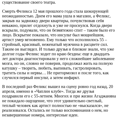
существование своего театра.
Смерть Феликса 12 мая прошлого года стала шокирующей
неожиданностью. Днем его мама ушла в магазин, а Феликс,
закрыв на задвижку двери квартиры, почувствовав себя
неважно, прилег отдохнуть и уже не проснулся. Когда двери
вскрыли, подумали, что он безмятежно спит – таким было его
лицо. Вскрытие показало, что инсульт был мощнейшим,
артист умер мгновенно. Ему только что исполнилось 55 –
стройный, красивый, неженатый мужчина в расцвете сил.
Таким он выглядел. И только друзья и близкие знали, что уже
долгие годы Феликс ходит по краю бездны: еще в двадцать
лет доктора диагностировали у него сложнейшее заболевание
мозга, но он, словно не поверив, продолжал жить на полную
катушку – творить, любить, выпивать, гастролировать,
тратить силы и нервы… Не притормозил и после того, как
случился первый инсульт, а затем инфаркт.
В последний раз Феликс вышел на сцену ровно год назад, 20
апреля, именно в «Чаплин клубе». Тогда же друзья
поздравили его с 55-летием. Многих и при жизни Агаджаняна
не покидало ощущение, что этот удивительно светлый,
теплый человек как артист полностью не «высказался», не
реализовался. Остались не только воспоминания о нем, но
незавершенные номера, интересные идеи.