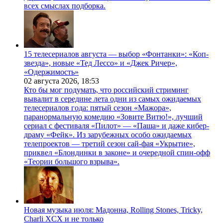
всех смыслах подборка.
15 телесериалов августа — выбор «Фонтанки»: «Коп-
звезда», новые «Тед Лессо» и «Джек Ричер»,
«Одержимость»
02 августа 2026,
18:53
Кто бы мог подумать, что российский стриминг
вывалит в середине лета одни из самых ожидаемых
телесериалов года: пятый сезон «Мажора»,
паранормальную комедию «Зовите Витю!», лучший
сериал с фестиваля «Пилот» — «Паша» и даже кибер-
драму «Фейк». Из зарубежных особо ожидаемых
телепроектов — третий сезон сай-фая «Укрытие»,
приквел «Блондинки в законе» и очередной спин-офф
«Теории большого взрыва».
Новая музыка июля: Мадонна, Rolling Stones, Tricky,
Charli XCX и не только