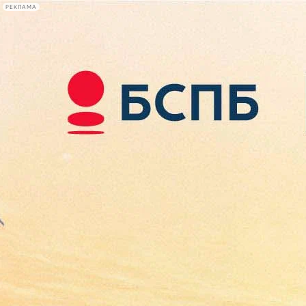
РЕКЛАМА
Афиша Plus
#телегид
Фонтанка.ру
Сегодня:
2026.08.09
13:53
Афиша Plus
кино
спектакли
выставки
концерты
лекции
книги
афиша плюс
новости
+