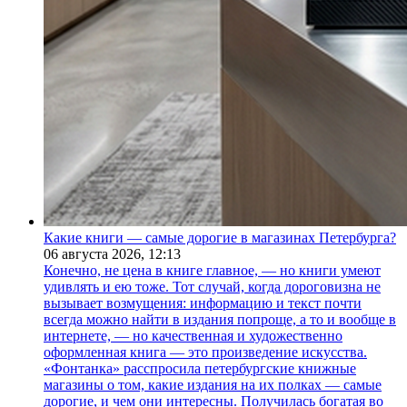
Какие книги — самые дорогие в магазинах Петербурга?
06 августа 2026,
12:13
Конечно, не цена в книге главное, — но книги умеют
удивлять и ею тоже. Тот случай, когда дороговизна не
вызывает возмущения: информацию и текст почти
всегда можно найти в издания попроще, а то и вообще в
интернете, — но качественная и художественно
оформленная книга — это произведение искусства.
«Фонтанка» расспросила петербургские книжные
магазины о том, какие издания на их полках — самые
дорогие, и чем они интересны. Получилась богатая во