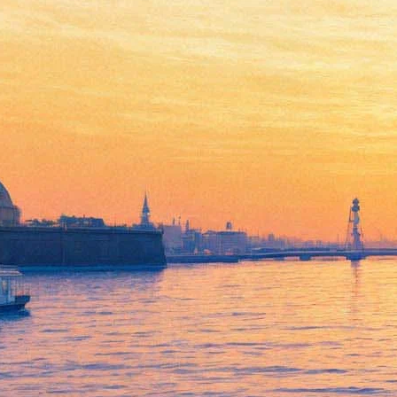
Коллеги Феликса
Агаджаняна по "Лицедеям"
не пришли на открытие