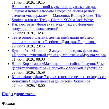
31 июля 2026,
19:15
В июле в мир большой музыки вернулись гранды.
Слушаем новые альбомы ветеранов сцены разной
степени «выдержки» — Мадонны, Rolling Stones, The
Strokes, а так же Tricky, Charlie XCX и Jack White.
Как смотреть «Человека-паука»: гид по фильмам
популярной киновселенной
30 июля 2026,
16:37
Театр одного шамана: девять дней назад не стало
основателя театра «Особняк» Дмитрия Поднозова
29 июля 2026,
23:45
Куда пойти 31 июля—2 августа: праздник флоксов,
«Пространственный сдвиг» у Манежа и «Музыка мира»
31 июля 2026,
08:00
Линч, Кортасар и «Матрица» в российской глуши. Чем
цепляет мультфильм «Непокой» с музыкой Курехина?
28 июля 2026,
16:59
Книги-биографии: 7 ярких текстов о реальных людях от
монахинь Средневековья до Энтони Хопкинса
27 июля 2026,
18:00
Предыдущие статьи
Фишки