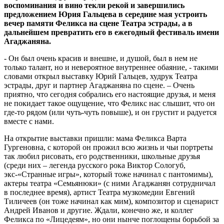
воспоминания и вино текли рекой и завершились
предложением Юрия Гальцева в середине мая устроить
вечер памяти Феликса на сцене Театра эстрады, а в
дальнейшем превратить его в ежегодный фестиваль имени
Агаджаняна.
- Он был очень красив и внешне, и душой, был в нем не
только талант, но и невероятное внутреннее обаяние, - такими
словами открыл выставку Юрий Гальцев, худрук Театра
эстрады, друг и партнер Агаджаняна по сцене. – Очень
приятно, что сегодня собрались его настоящие друзья, и меня
не покидает такое ощущение, что Феликс нас слышит, что он
где-то рядом (или чуть-чуть повыше), и он грустит и радуется
вместе с нами.
На открытие выставки пришли: мама Феликса Варта
Гургеновна, с которой он прожил всю жизнь и чьи портреты
так любил рисовать, его родственники, школьные друзья
(среди них – легенда русского рока Виктор Сологуб,
экс-«Странные игры», который тоже начинал с пантомимы),
актеры театра «Семьянюки» (с ними Агаджанян сотрудничал
в последнее время), артист Театра музкомедии Евгений
Тиличеев (он тоже начинал как мим), композитор и сценарист
Андрей Иванов и другие. Ждали, конечно же, и коллег
Феликса по «Лицедеям», но они нынче поглощены борьбой за