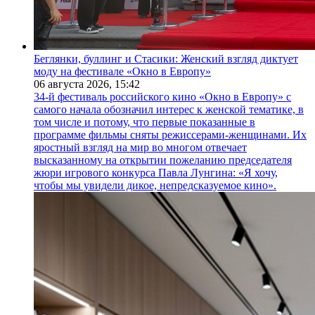
Беглянки, буллинг и Стасики: Женский взгляд диктует
моду на фестивале «Окно в Европу»
06 августа 2026,
15:42
34-й фестиваль российского кино «Окно в Европу» с
самого начала обозначил интерес к женской тематике, в
том числе и потому, что первые показанные в
программе фильмы сняты режиссерами-женщинами. Их
яростный взгляд на мир во многом отвечает
высказанному на открытии пожеланию председателя
жюри игрового конкурса Павла Лунгина: «Я хочу,
чтобы мы увидели дикое, непредсказуемое кино».