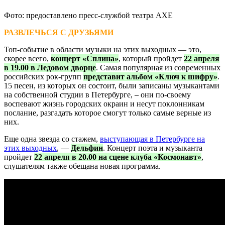
Фото: предоставлено пресс-службой театра АХЕ
РАЗВЛЕЧЬСЯ С ДРУЗЬЯМИ
Топ-событие в области музыки на этих выходных — это,
скорее всего,
концерт «Сплина»
, который пройдет
22 апреля
в 19.00 в Ледовом дворце
. Самая популярная из современных
российских рок-групп
представит альбом «Ключ к шифру»
.
15 песен, из которых он состоит, были записаны музыкантами
на собственной студии в Петербурге, – они по-своему
воспевают жизнь городских окраин и несут поклонникам
послание, разгадать которое смогут только самые верные из
них.
Еще одна звезда со стажем,
выступающая в Петербурге на
этих выходных
, —
Дельфин
. Концерт поэта и музыканта
пройдет
22 апреля в 20.00 на сцене клуба «Космонавт»
,
слушателям также обещана новая программа.