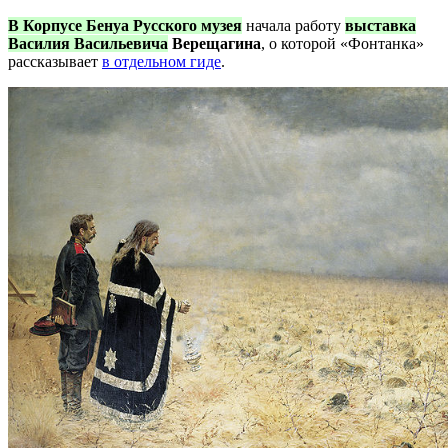
В Корпусе Бенуа Русского музея
начала работу
выставка
Василия Васильевича
Верещагина
, о которой «Фонтанка»
рассказывает
в отдельном гиде
.