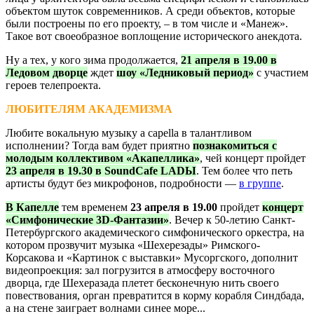
объектом шуток современников. А среди объектов, которые
были построены по его проекту, – в том числе и «Манеж».
Такое вот своеобразное воплощение исторического анекдота.
Ну а тех, у кого зима продолжается,
21 апреля в 19.00 в
Ледовом дворце
ждет
шоу «Ледниковый период»
с участием
героев телепроекта.
ЛЮБИТЕЛЯМ АКАДЕМИЗМА
Любите вокальную музыку a capella в талантливом
исполнении? Тогда вам будет приятно
познакомиться с
молодым коллективом «Акапеллика»
, чей концерт пройдет
23 апреля в 19.30 в SoundCafe LADЫ
. Тем более что петь
артисты будут без микрофонов, подробности —
в группе
.
В Капелле
тем временем
23 апреля в 19.00
пройдет
концерт
«Симфонические 3D-Фантазии»
. Вечер к 50-летию Санкт-
Петербургского академического симфонического оркестра, на
котором прозвучит музыка «Шехерезады» Римского-
Корсакова и «Картинок с выставки» Мусоргского, дополнит
видеопроекция: зал погрузится в атмосферу восточного
дворца, где Шехеразада плетет бесконечную нить своего
повествования, орган превратится в корму корабля Синдбада,
а на стене заиграет волнами синее море...