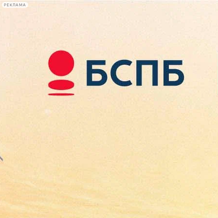
РЕКЛАМА
Афиша Plus
#телегид
Фонтанка.ру
Сегодня:
2026.08.09
12:05
Афиша Plus
кино
спектакли
выставки
концерты
лекции
книги
афиша плюс
новости
+