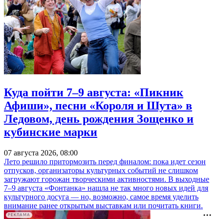
Куда пойти 7–9 августа: «Пикник
Афиши», песни «Короля и Шута» в
Ледовом, день рождения Зощенко и
кубинские марки
07 августа 2026, 08:00
Лето решило притормозить перед финалом: пока идет сезон
отпусков, организаторы культурных событий не слишком
загружают горожан творческими активностями. В выходные
7–9 августа «Фонтанка» нашла не так много новых идей для
культурного досуга — но, возможно, самое время уделить
внимание ранее открытым выставкам или почитать книги.
РЕКЛАМА