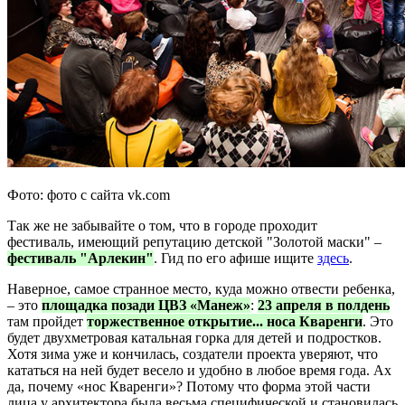
Фото: фото с сайта vk.com
Так же не забывайте о том, что в городе проходит
фестиваль, имеющий репутацию детской "Золотой маски" –
фестиваль "Арлекин"
. Гид по его афише ищите
здесь
.
Наверное, самое странное место, куда можно отвести ребенка,
– это
площадка позади ЦВЗ «Манеж»
:
23 апреля в полдень
там пройдет
торжественное открытие... носа Кваренги
. Это
будет двухметровая катальная горка для детей и подростков.
Хотя зима уже и кончилась, создатели проекта уверяют, что
кататься на ней будет весело и удобно в любое время года. Ах
да, почему «нос Кваренги»? Потому что форма этой части
лица у архитектора была весьма специфической и становилась