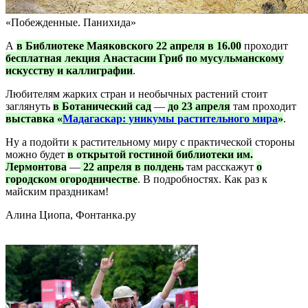
«Побежденные. Панихида»
А
в Библиотеке Маяковского 22 апреля в 16.00
проходит
бесплатная лекция Анастасии Гриб
по мусульманскому
искусству и каллиграфии
.
Любителям жарких стран и необычных растений стоит
заглянуть
в Ботанический сад
—
до 23 апреля
там проходит
выставка «
Мадагаскар: уникумы растительного мира
»
.
Ну а подойти к растительному миру с практической стороны
можно будет
в открытой гостиной библиотеки им.
Лермонтова
—
22 апреля в полдень
там расскажут
о
городском огородничестве
. В подробностях. Как раз к
майским праздникам!
Алина Циопа, Фонтанка.ру