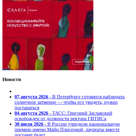
Новости
07 августа 2026
- В Петербурге готовятся наблюдать
солнечное затмение — чтобы его увидеть, нужно
постараться
04 августа 2026
- ТАСС: Григорий Заславский
освобожден от должности ректора ГИТИСа
30 июля 2026
- В России учредили национальную
премию имени Майи Плисецкой, лауреаты вместе
поставят балет