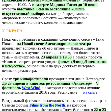
Гриковского «Камень – ножницы – бумага»
. Вернисаж 21
апреля в 19.00. А
в галерее Марины Гисич до 10 июня
открыта
выставка Семена Мотолянца «Очень
искусственный выбор»
, на которой представлены
«первобытнообразные» объекты — скульптурные
человеческие «головы», коллажи и композиции.
У ЭКРАНА
Пока мир пребывает в ожидании следующего сезона «Твин
Пикса»,
на Новой сцене Александринского театра
предлагают вспомнить об его авторе — Дэвиде Линче и
познакомиться лучше с его творчеством, тем более что эта
тема – неисчерпаемая.
23 апреля в 19.30
в рамках проекта
«Кино в театре» зрители увидят
фильм «Дэвид Линч: жизнь
в искусстве»
, основанный на двух десятках интервью
великого режиссера.
Сразу
три кинофестиваля
проходят в эти дни в Петербурге.
До 23 апреля в кинотеатре гостиницы «Англетер»
–
V
фестиваль
West Wind
, на котором представлены лучшие
европейские фильмы 2016 года. Расписание —
на сайте
.
В отдельный фестиваль выделились фильмы северных стран.
Сеансы форума
Films from the North
, на котором
представлены фильмы фестиваля в Тромсё, состоятся
22 и 23