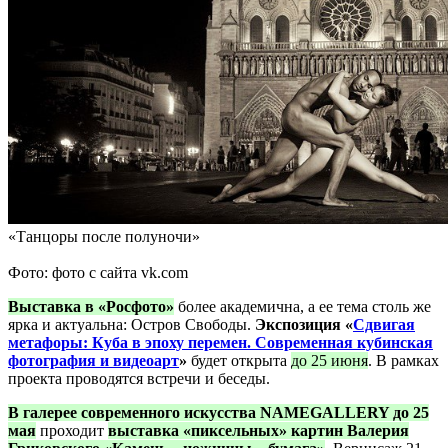
«Танцоры после полуночи»
Фото: фото с сайта vk.com
Выставка в «Росфото»
более академична, а ее тема столь же
ярка и актуальна: Остров Свободы.
Экспозиция «
Сдвигая
метафоры: Куба в эпоху перемен. Современная кубинская
фотография и видеоарт
»
будет открыта
до 25 июня
. В рамках
проекта проводятся встречи и беседы.
В галерее современного искусства NAMEGALLERY до 25
мая
проходит
выставка «пиксельных» картин Валерия