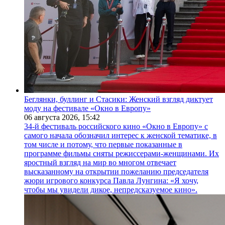
Беглянки, буллинг и Стасики: Женский взгляд диктует
моду на фестивале «Окно в Европу»
06 августа 2026,
15:42
34-й фестиваль российского кино «Окно в Европу» с
самого начала обозначил интерес к женской тематике, в
том числе и потому, что первые показанные в
программе фильмы сняты режиссерами-женщинами. Их
яростный взгляд на мир во многом отвечает
высказанному на открытии пожеланию председателя
жюри игрового конкурса Павла Лунгина: «Я хочу,
чтобы мы увидели дикое, непредсказуемое кино».