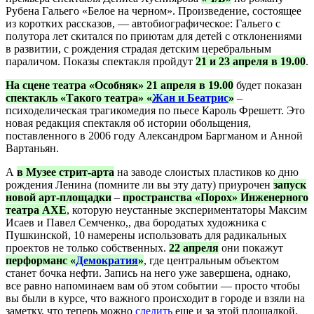
Рубена Гальего «Белое на черном». Произведение, состоящее
из коротких рассказов, — автобиографическое: Гальего с
полутора лет скитался по приютам для детей с отклонениями
в развитии, с рождения страдая детским церебральным
параличом. Показы спектакля пройдут
21 и 23 апреля в 19.00
.
На сцене театра «Особняк» 21 апреля в 19.00
будет показан
спектакль «Такого театра» «
Жан и Беатрис
»
–
психоделическая трагикомедия по пьесе Кароль Фрешетт. Это
новая редакция спектакля об истории обольщения,
поставленного в 2006 году Александром Баргманом и Анной
Вартаньян.
А
в Музее стрит-арта
на заводе слоистых пластиков ко дню
рождения Ленина (помните ли вы эту дату) приурочен
запуск
новой арт-площадки
–
пространства «Порох» Инженерного
театра АХЕ
, которую неустанные экспериментаторы Максим
Исаев и Павел Семченко,, два бородатых художника с
Пушкинской, 10 намерены использовать для радикальных
проектов не только собственных.
22 апреля
они покажут
перформанс «
Демократия
»
, где центральным объектом
станет бочка нефти. Запись на него уже завершена, однако,
все равно напоминаем вам об этом событии — просто чтобы
вы были в курсе, что важного происходит в городе и взяли на
заметку, что теперь можно
следить
еще и за этой площадкой.