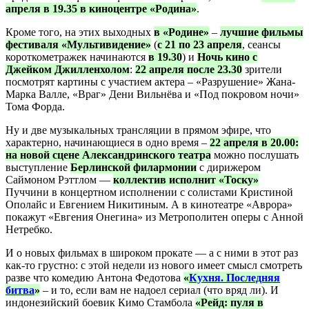
апреля в 19.35 в киноцентре «Родина»
.
Кроме того, на этих выходных
в «Родине»
–
лучшие фильмы
фестиваля «Мультивидение»
(
с 21 по 23 апреля
, сеансы
короткометражек начинаются
в 19.30
) и
Ночь кино с
Джейком Джилленхолом
:
22 апреля после 23.30
зрители
посмотрят картины с участием актера – «Разрушение» Жана-
Марка Валле, «Враг» Дени Вильнёва и «Под покровом ночи»
Тома Форда.
Ну и две музыкальных трансляции в прямом эфире, что
характерно, начинающиеся в одно время –
22 апреля в 20.00:
на новой сцене Александринского театра
можно послушать
выступление
Берлинской филармонии
с дирижером
Саймоном Рэттлом —
коллектив исполнит «Тоску»
Пуччини в концертном исполнении с солистами Кристиной
Ополайс и Евгением Никитиным. А в кинотеатре «Аврора»
покажут «Евгения Онегина» из Метрополитен оперы с Анной
Нетребко.
И о новых фильмах в широком прокате — а с ними в этот раз
как-то грустно: с этой недели из нового имеет смысл смотреть
разве что комедию Антона Федотова
«
Кухня. Последняя
битва
»
– и то, если вам не надоел сериал (что вряд ли). И
индонезийский боевик Кимо Стамбола
«Рейд: пуля в