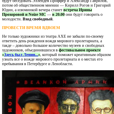
будут беседовать Эллендея Проффер и Александр Гаврилов,
потом об общественном мнении — Кирилл Рогов и Григорий
Юдин, а изюминкой вечера станет
встреча Ирины
Прохоровой и Noize MC
—
в 20.00
они будут говорить о
молодости.
Вход свободный
.
ПРОВЕСТИ ВРЕМЯ ВДВОЕМ
Не только художники из театра АХЕ не забыли по-своему
ответить день рождения вождя мирового пролетариата, а
такде – довольно большое количество музеев и свободных
художников, объединившихся в
фестивальном проекте
«
Здесь был Ленин...
»
, который поможет креативным образом
узнать все о вожде мирового пролетариата и о местах его
пребывания в Петербурге и Ленобласти.