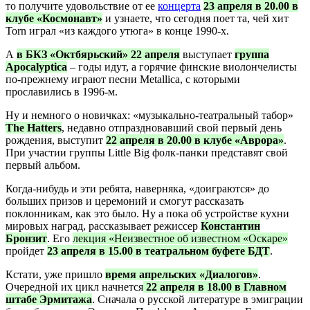
то получите удовольствие от ее
концерта
23 апреля в 20.00 в
клубе «Космонавт»
и узнаете, что сегодня поет та, чей хит
Torn играл «из каждого утюга» в конце 1990-х.
А
в БКЗ «Октбярьский» 22 апреля
выступает
группа
Apocalyptica
– годы идут, а горячие финские виолончелисты
по-прежнему играют песни Metallica, с которыми
прославились в 1996-м.
Ну и немного о новичках: «музыкально-театральный табор»
The Hatters
, недавно отпраздновавший свой первый день
рождения, выступит
22 апреля в 20.00 в клубе «Аврора»
.
При участии группы Little Big фолк-панки представят свой
первый альбом.
Когда-нибудь и эти ребята, наверняка, «доиграются» до
больших призов и церемоний и смогут рассказать
поклонникам, как это было. Ну а пока об устройстве кухни
мировых наград, рассказывает режиссер
Константин
Бронзит
. Его
лекция «Неизвестное об известном «Оскаре»
пройдет
23 апреля в 15.00 в театральном буфете БДТ
.
Кстати, уже пришло
время апрельских «Диалогов»
.
Очередной их цикл начнется
22 апреля в 18.00 в Главном
штабе Эрмитажа
. Сначала о русской литературе в эмиграции