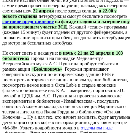
Пока не настали белые ночи, но уже потеплело и подсохло —
самое время провести вечер на улице, наслаждаясь вечерним
световым шоу.
22 апреля
после захода солнца,
в 22.00 у
нового стадиона
петербуржцы смогут бесплатно посмотреть
световое представление
на фасаде стадиона и лазерное шоу
на прилегающем участке ЗСД
. Каждый «сеанс» программы
(каждые 15 минут) будет отделен от другого фейерверками, а
по окончании организаторы обещают доставить петербуржцев
до метро на бесплатных автобусах.
Не стоит спать и накануне:
в ночь с 21 на 22 апреля в 103
библиотеках
города и на площадке Медиацентра
Всероссийского музея А.С. Пушкина пройдут события в
рамках акции
«Библионочь»
. Горожан приглашают
совершить экскурсии по историческому зданию РНБ и
посмотреть исторические танцы в новом здании библиотеки,
посмотреть немое кино в Охта Lab'е и старые японские
фильмы в библиотеке им. К.А. Тимирязева, порисовать 3D-
ручкой в ЦГДБ им. А.С. Пушкина и провести химические
эксперименты в библиотеке «Измайловская», послушать
солистов Академии молодых оперных певцов Мариинского
театра и литератора Якова Гордина в библиотеке «Старая
Коломна»... Ну а для тех, кто начнет засыпать, будет актуальна
дегустация сортов кофе в информационно-досуговом центре
«М-86». Узнать подробности можно в
отдельном гиде