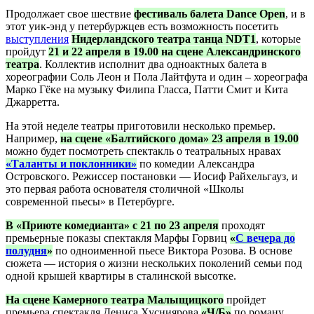
Продолжает свое шествие
фестиваль балета Dance Open
, и в
этот уик-энд у петербуржцев есть возможность посетить
выступления
Нидерландского театра танца NDT1
, которые
пройдут
21 и 22 апреля в 19.00 на сцене Александринского
театра
. Коллектив исполнит два одноактных балета в
хореографии Соль Леон и Пола Лайтфута и один – хореографа
Марко Гёке на музыку Филипа Гласса, Патти Смит и Кита
Джарретта.
На этой неделе театры приготовили несколько премьер.
Например,
на сцене «Балтийского дома» 23 апреля в 19.00
можно будет посмотреть спектакль о театральных нравах
«Таланты и поклонники»
по комедии Александра
Островского. Режиссер постановки — Иосиф Райхельгауз, и
это первая работа основателя столичной «Школы
современной пьесы» в Петербурге.
В «Приюте комедианта» с 21 по 23 апреля
проходят
премьерные показы спектакля Марфы Горвиц
«
С вечера до
полудня
»
по одноименной пьесе Виктора Розова. В основе
сюжета — история о жизни нескольких поколений семьи под
одной крышей квартиры в сталинской высотке.
На сцене Камерного театра Малыщицкого
пройдет
премьера спектакля Дениса Хусниярова
«Ч/Б»
по роману