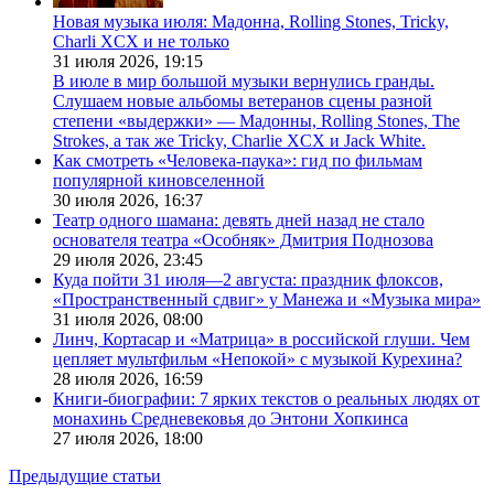
Новая музыка июля: Мадонна, Rolling Stones, Tricky,
Charli XCX и не только
31 июля 2026,
19:15
В июле в мир большой музыки вернулись гранды.
Слушаем новые альбомы ветеранов сцены разной
степени «выдержки» — Мадонны, Rolling Stones, The
Strokes, а так же Tricky, Charlie XCX и Jack White.
Как смотреть «Человека-паука»: гид по фильмам
популярной киновселенной
30 июля 2026,
16:37
Театр одного шамана: девять дней назад не стало
основателя театра «Особняк» Дмитрия Поднозова
29 июля 2026,
23:45
Куда пойти 31 июля—2 августа: праздник флоксов,
«Пространственный сдвиг» у Манежа и «Музыка мира»
31 июля 2026,
08:00
Линч, Кортасар и «Матрица» в российской глуши. Чем
цепляет мультфильм «Непокой» с музыкой Курехина?
28 июля 2026,
16:59
Книги-биографии: 7 ярких текстов о реальных людях от
монахинь Средневековья до Энтони Хопкинса
27 июля 2026,
18:00
Предыдущие статьи