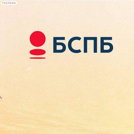
РЕКЛАМА
Афиша Plus
#телегид
Фонтанка.ру
Сегодня:
2026.08.10
08:17
Афиша Plus
кино
спектакли
выставки
концерты
лекции
книги
афиша плюс
новости
+