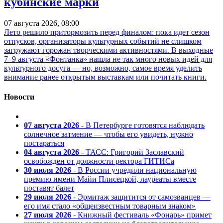
кубинские марки
07 августа 2026, 08:00
Лето решило притормозить перед финалом: пока идет сезон
отпусков, организаторы культурных событий не слишком
загружают горожан творческими активностями. В выходные
7–9 августа «Фонтанка» нашла не так много новых идей для
культурного досуга — но, возможно, самое время уделить
внимание ранее открытым выставкам или почитать книги.
Новости
07 августа 2026
- В Петербурге готовятся наблюдать
солнечное затмение — чтобы его увидеть, нужно
постараться
04 августа 2026
- ТАСС: Григорий Заславский
освобожден от должности ректора ГИТИСа
30 июля 2026
- В России учредили национальную
премию имени Майи Плисецкой, лауреаты вместе
поставят балет
29 июля 2026
- Эрмитаж защитится от самозванцев —
его имя стало «общеизвестным товарным знаком»
27 июля 2026
- Книжный фестиваль «Фонарь» примет