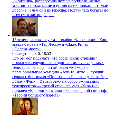
«Фонтанка» расспросила петербургские книжные
магазины о том, какие издания на их полках — самые
дорогие, и чем они интересны. Получилась богатая во
всех смыслах подборка.
15 телесериалов августа — выбор «Фонтанки»: «Коп-
звезда», новые «Тед Лессо» и «Джек Ричер»,
«Одержимость»
02 августа 2026,
18:53
Кто бы мог подумать, что российский стриминг
вывалит в середине лета одни из самых ожидаемых
телесериалов года: пятый сезон «Мажора»,
паранормальную комедию «Зовите Витю!», лучший
сериал с фестиваля «Пилот» — «Паша» и даже кибер-
драму «Фейк». Из зарубежных особо ожидаемых
телепроектов — третий сезон сай-фая «Укрытие»,
приквел «Блондинки в законе» и очередной спин-офф
«Теории большого взрыва».