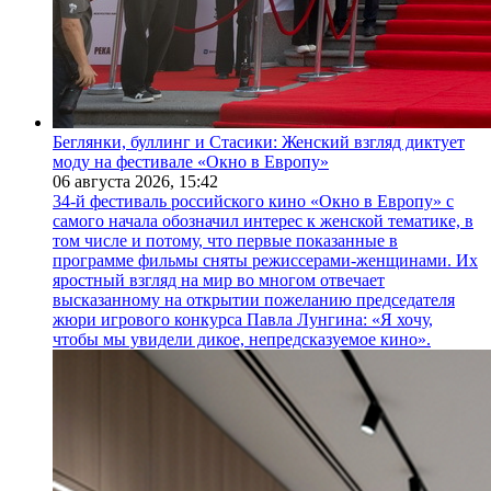
Беглянки, буллинг и Стасики: Женский взгляд диктует
моду на фестивале «Окно в Европу»
06 августа 2026,
15:42
34-й фестиваль российского кино «Окно в Европу» с
самого начала обозначил интерес к женской тематике, в
том числе и потому, что первые показанные в
программе фильмы сняты режиссерами-женщинами. Их
яростный взгляд на мир во многом отвечает
высказанному на открытии пожеланию председателя
жюри игрового конкурса Павла Лунгина: «Я хочу,
чтобы мы увидели дикое, непредсказуемое кино».