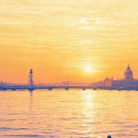
атно покажут ленинградскую к
киноклуб» пройдет в киноцентре «Родина» 19 апреля в 19.00. В
и встретиться с автором. Вести вечер будет Ника Стрижак.
тала для режиссера дебютом в полном метре. Главный герой фил
0-х годах на Чукотке раздававший голодающим муку и сахар, по
 чтобы вернуться на Родину. Главные роли в фильме сыграли М
«Родине» в рамках «Ленинградского киноклуба», – «Не болит го
льи Трощенко (10 мая), «Тартюф» Яна Фрида (17 мая), «Счастли
 градуса ниже нуля» Евгения Татарского (7 июня), «Ой, вы, гус