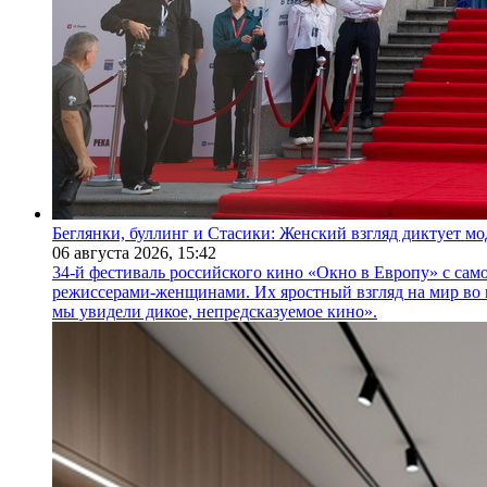
Беглянки, буллинг и Стасики: Женский взгляд диктует м
06 августа 2026,
15:42
34-й фестиваль российского кино «Окно в Европу» с само
режиссерами-женщинами. Их яростный взгляд на мир во 
мы увидели дикое, непредсказуемое кино».