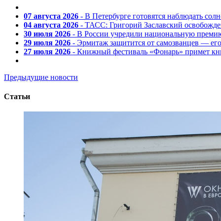
07 августа 2026
- В Петербурге готовятся наблюдать солн
04 августа 2026
- ТАСС: Григорий Заславский освобожд
30 июля 2026
- В России учредили национальную премию
29 июля 2026
- Эрмитаж защитится от самозванцев — ег
27 июля 2026
- Книжный фестиваль «Фонарь» примет кни
Предыдущие новости
Статьи