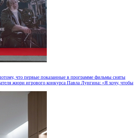
и потому, что первые показанные в программе фильмы сняты
теля жюри игрового конкурса Павла Лунгина: «Я хочу, чтобы