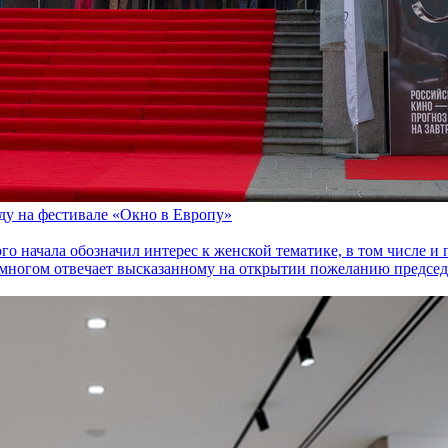
оду на фестивале «Окно в Европу»
го начала обозначил интерес к женской тематике, в том числе 
многом отвечает высказанному на открытии пожеланию председа