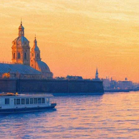
В киноцентре «Родина» беспл
18 апреля 2017,
21:20
Версия для печати
Первый в этом году сеанс в рамках программы «Ленинградский 
посмотреть картину Виталия Мельникова «Начальник Чукотки» 
Картина «Начальник Чукотки» вышла на экраны в 1967 году и с
летию Октябрьской революции, – писарь Алеша Бычков, в 192
контрреволюционеров и объехавший весь мир в трюме корабля,
Среди других фильмов, которые горожане смогут посмотреть в 
истории» Фридриха Эрмлера (3 мая), «Сошедшие с небес» Ната
человека» Константина Лопушанского (31 мая), «Семьдесят два
июня).
Фонтанка.ру