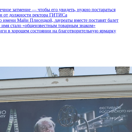
ечное затмение — чтобы его увидеть, нужно постараться
ен от должности ректора ГИТИСа
 имени Майи Плисецкой, лауреаты вместе поставят балет
о имя стало «общеизвестным товарным знаком»
ги в хорошем состоянии на благотворительную ярмарку