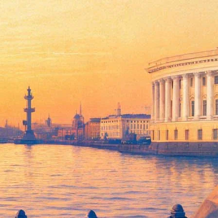
иноклассику
ход на него, по традиции, будет свободным. Горожане смогут
ьма, показ которого будет приурочен к юбилею ленты и 100-
пытавшийся наладить честную торговлю, сбежавший от
ихаил Кононов и Алексей Грибов.
лова у дятла» Динары Асановой (26 апреля), «Перед судом
вый неудачник» Валерия Быченкова (24 мая), «Письма мертвого
и» Лидии Бобровой (14 июня) и «Голос» Ильи Авербаха (21