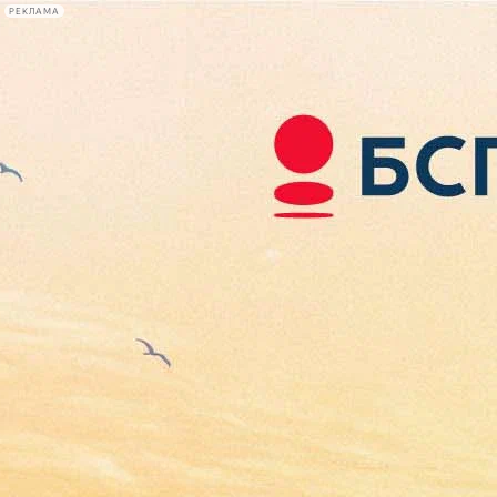
РЕКЛАМА
Афиша Plus
#телегид
Фонтанка.ру
Сегодня:
2026.08.08
15:07
Афиша Plus
кино
спектакли
выставки
концерты
лекции
книги
афиша плюс
новости
+