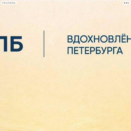
РЕКЛАМА
Афиша Plus
#телегид
Фонтанка.ру
Сегодня:
2026.08.06
09:50
Афиша Plus
кино
спектакли
выставки
концерты
лекции
книги
афиша плюс
новости
+