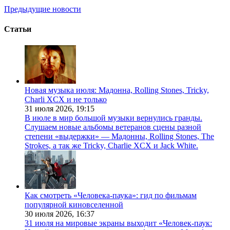
Предыдущие новости
Статьи
Новая музыка июля: Мадонна, Rolling Stones, Tricky,
Charli XCX и не только
31 июля 2026,
19:15
В июле в мир большой музыки вернулись гранды.
Слушаем новые альбомы ветеранов сцены разной
степени «выдержки» — Мадонны, Rolling Stones, The
Strokes, а так же Tricky, Charlie XCX и Jack White.
Как смотреть «Человека-паука»: гид по фильмам
популярной киновселенной
30 июля 2026,
16:37
31 июля на мировые экраны выходит «Человек-паук: