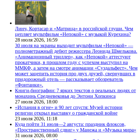
Линч, Кортасар и «Матрица» в российской глуши. Чем
цепляет мультфильм «Непокой» с музыкой Курехина?
28 июля 2026,
16:59
30 июля на экраны выходит мультфильм «Непокой» —
полнометражный дебют режиссера Леонида Шмелькова.
«Анимационный триллер», как «Непокой» аттестуют
прокатчики, в прошлом году с успехом выступил на
ММКФ, а затем на смотре анимации «Суздальфест». Чем
может зацепить история про двух друзей, свернувших в
придорожный отель — рассказывает обозреватель
«Фонтанки».
Книги-биографии: 7 ярких текстов о реальных людях от
монахинь Средневековья до Энтони Хопкинса
27 июля 2026,
18:00
«Испания в огне» и 90 лет спустя: Музей истории
религии открыл выставку о гражданской войне
23 июля 2026,
11:18
Куда пойти 31 июля—2 августа: праздник флоксов,
«Пространственный сдвиг» у Манежа и «Музыка мира»
31 июля 2026,
08:00