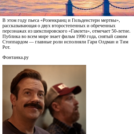
субтитрами. Ее увидят в прямом эфире жители Петербурга,
Москвы, Рязани, Сыктывкара и Мурманска.
В этом году пьеса «Розенкранц и Гильденстерн мертвы»,
рассказывающая о двух второстепенных и обреченных
персонажах из шекспировского «Гамлета», отмечает 50-летие.
Публика во всем мире знает фильм 1990 года, снятый самим
Стоппардом — главные роли исполняли Гари Олдман и Тим
Рот.
Фонтанка.ру