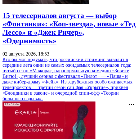
15 телесериалов августа — выбор
«Фонтанки»: «Коп-звезда», новые «Тед
Лессо» и «Джек Ричер»,
«Одержимость»
02 августа 2026, 18:53
Кто бы мог подумать, что российский стриминг вывалит в
середине лета одни из самых ожидаемых телесериалов года:
пятый сезон «Мажора», паранормальную комедию «Зовите
Витю!», лучший сериал с фестиваля «Пилот» — «Паша» и
даже кибер-драму «Фейк». Из зарубежных особо ожидаемых
телепроектов — третий сезон сай-фая «Укрытие», приквел
«Блондинки в законе» и очередной спин-офф «Теории
большого взрыва».
РЕКЛАМА