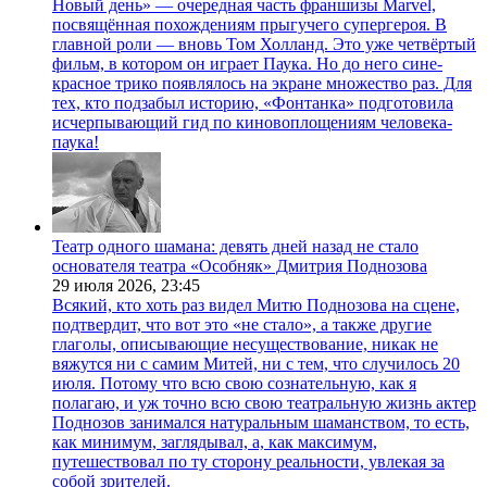
Новый день» — очередная часть франшизы Marvel,
посвящённая похождениям прыгучего супергероя. В
главной роли — вновь Том Холланд. Это уже четвёртый
фильм, в котором он играет Паука. Но до него сине-
красное трико появлялось на экране множество раз. Для
тех, кто подзабыл историю, «Фонтанка» подготовила
исчерпывающий гид по киновоплощениям человека-
паука!
Театр одного шамана: девять дней назад не стало
основателя театра «Особняк» Дмитрия Поднозова
29 июля 2026,
23:45
Всякий, кто хоть раз видел Митю Поднозова на сцене,
подтвердит, что вот это «не стало», а также другие
глаголы, описывающие несуществование, никак не
вяжутся ни с самим Митей, ни с тем, что случилось 20
июля. Потому что всю свою сознательную, как я
полагаю, и уж точно всю свою театральную жизнь актер
Поднозов занимался натуральным шаманством, то есть,
как минимум, заглядывал, а, как максимум,
путешествовал по ту сторону реальности, увлекая за
собой зрителей.