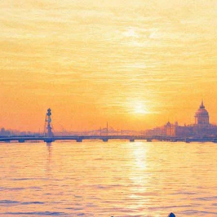
В кинотеатрах покажут
спектакль по Тому
Стоппарду с Дэниэлом
Рэдклиффом
18 апреля 2017,
12:32
Версия для печати
20 апреля в 21.00 в кинотеатре «Формула Кино Галерея»
пройдет прямая трансляция из лондонского театра «Олд Вик»,
где будет показан спектакль по пьесе живого классика,
англичанина Тома Стоппарда «Розенкранц и Гильденстерн
мертвы». Причем главные роли в постановке исполнят актеры
Дэниэл Рэдклифф и Джошуа МакГуайр.
Трансляция будет проходить на языке оригинала, с русскими