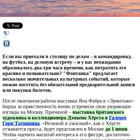
17 апреля 2017,
17:59
Версия для печати
Если вы приехали в столицу по делам – в командировку,
на футбол, на деловую встречу – и у вас неожиданно
образовалось два-три часа времени, как потратить его
красиво и познавательно? "Фонтанка" предлагает
несколько значительных культурных событий, которые
можно посетить без обязательной предварительной записи
или покупки билетов.
После окончания работы выставки Яна Фабра в «Эрмитаже»
борцы за нравственность вновь устремили свои укоряющие
взгляды на Москву. Причиной –
выставка британского
художника и коллекционера Дэмьена Хёрста в
Галерее
Гари Татинцяна
. «Великий и ужасный», как о Хёрсте
отзывается пресса, будет представлен в Москве
до 1 июня
.
Чтобы оценить масштаб интереса к его фигуре, достаточно