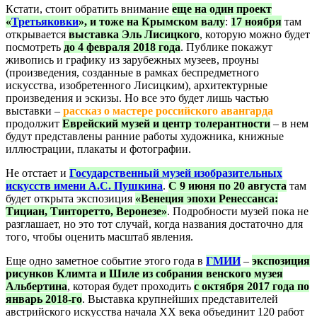
Кстати, стоит обратить внимание
еще на один проект
«
Третьяковки
», и тоже на Крымском валу
:
17 ноября
там
открывается
выставка Эль Лисицкого
, которую можно будет
посмотреть
до 4 февраля 2018 года
. Публике покажут
живопись и графику из зарубежных музеев, проуны
(произведения, созданные в рамках беспредметного
искусства, изобретенного Лисицким), архитектурные
произведения и эскизы. Но все это будет лишь частью
выставки –
рассказ о мастере российского авангарда
продолжит
Еврейский музей и центр толерантности
– в нем
будут представлены ранние работы художника, книжные
иллюстрации, плакаты и фотографии.
Не отстает и
Государственный музей изобразительных
искусств имени А.С. Пушкина
.
C 9 июня по 20 августа
там
будет открыта экспозиция
«Венеция эпохи Ренессанса:
Тициан, Тинторетто, Веронезе»
. Подробности музей пока не
разглашает, но это тот случай, когда названия достаточно для
того, чтобы оценить масштаб явления.
Еще одно заметное событие этого года в
ГМИИ
–
экспозиция
рисунков Климта и Шиле из собрания венского музея
Альбертина
, которая будет проходить
с октября 2017 года по
январь 2018-го
. Выставка крупнейших представителей
австрийского искусства начала ХХ века объединит 120 работ