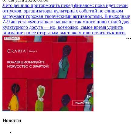
Лето решило притормозить перед финалом: пока идет сезон
отпусков, организаторы культурных событий не слишком
загружают горожан творческими активностями. В выходные
7–9 августа «Фонтанка» нашла не так много новых идей для
культурного досуга — но, возможно, самое время уделить
внимание ранее открытым выставкам или почитать книги.
РЕКЛАМА
Новости