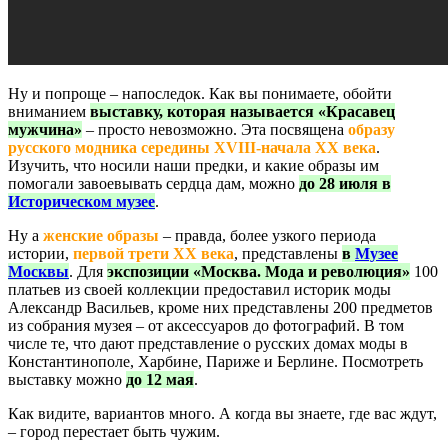
Ну и попроще – напоследок. Как вы понимаете, обойти
вниманием
выставку, которая называется «Красавец
мужчина»
– просто невозможно. Эта посвящена
образу
русского модника середины XVIII-начала ХХ века
.
Изучить, что носили наши предки, и какие образы им
помогали завоевывать сердца дам, можно
до 28 июля в
Историческом музее
.
Ну а
женские образы
– правда, более узкого периода
истории,
первой трети ХХ века
, представлены
в
Музее
Москвы
. Для
экспозиции «Москва. Мода и революция»
100
платьев из своей коллекции предоставил историк моды
Александр Васильев, кроме них представлены 200 предметов
из собрания музея – от аксессуаров до фотографий. В том
числе те, что дают представление о русских домах моды в
Константинополе, Харбине, Париже и Берлине. Посмотреть
выставку можно
до 12 мая
.
Как видите, вариантов много. А когда вы знаете, где вас ждут,
– город перестает быть чужим.