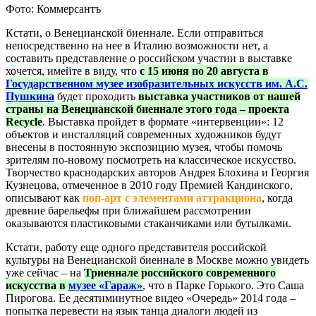
Фото: Коммерсантъ
Кстати, о Венецианской биеннале. Если отправиться
непосредственно на нее в Италию возможности нет, а
составить представление о российском участии в выставке
хочется, имейте в виду, что
с 15 июня по 20 августа в
Государственном музее изобразительных искусств им. А.С.
Пушкина
будет проходить
выставка участников от нашей
страны на Венецианской биеннале этого года – проекта
Recycle
. Выставка пройдет в формате «интервенции»: 12
объектов и инсталляций современных художников будут
внесены в постоянную экспозицию музея, чтобы помочь
зрителям по-новому посмотреть на классическое искусство.
Творчество краснодарских авторов Андрея Блохина и Георгия
Кузнецова, отмеченное в 2010 году Премией Кандинского,
описывают как
поп-арт с элементами аттракциона
, когда
древние барельефы при ближайшем рассмотрении
оказываются пластиковыми стаканчиками или бутылками.
Кстати, работу еще одного представителя российской
культуры на Венецианской биеннале в Москве можно увидеть
уже сейчас – на
Триеннале российского современного
искусства в
музее «Гараж»
, что в Парке Горького. Это Саша
Пирогова. Ее десятиминутное видео «Очередь» 2014 года –
попытка перевести на язык танца диалоги людей из