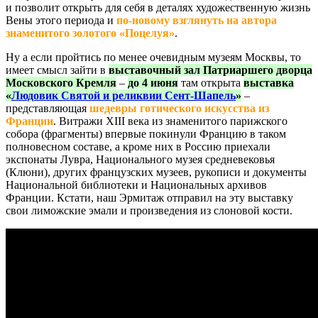
и позволит открыть для себя в деталях художественную жизнь
Вены этого периода и
по-новому взглянуть на автора
знаменитого золотого «Поцелуя»
.
Ну а если пройтись по менее очевидным музеям Москвы, то
имеет смысл зайти в
выставочный зал Патриаршего дворца
Московского Кремля
–
до 4 июня
там открыта
выставка
«
Людовик Святой и реликвии Сент-Шапель
»
–
представляющая
шедевры готического искусства из
Франции
. Витражи XIII века из знаменитого парижского
собора (фрагменты) впервые покинули Францию в таком
полновесном составе, а кроме них в Россию приехали
экспонаты Лувра, Национального музея средневековья
(Клюни), других французских музеев, рукописи и документы
Национальной библиотеки и Национальных архивов
Франции. Кстати, наш Эрмитаж отправил на эту выставку
свои лиможские эмали и произведения из слоновой кости.