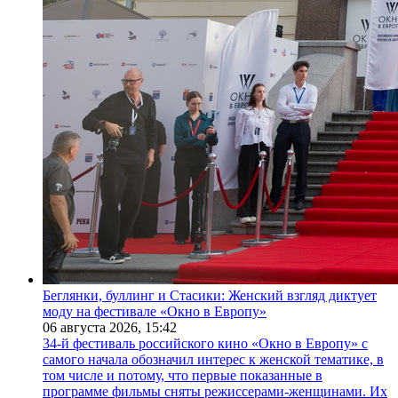
Беглянки, буллинг и Стасики: Женский взгляд диктует
моду на фестивале «Окно в Европу»
06 августа 2026,
15:42
34-й фестиваль российского кино «Окно в Европу» с
самого начала обозначил интерес к женской тематике, в
том числе и потому, что первые показанные в
программе фильмы сняты режиссерами-женщинами. Их