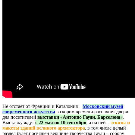
Не отстает от Франции и Каталония –
Московский музей
современного искусства
в скором времени распахнет двери
для посетителей
выставки «Антонио Гауди. Барселона»
.
Выставку ждут
с 22 мая по 10 сентября
, а на ней –
эскизы и
макеты зданий великого архитектора
, в том числе целый
раздел будет посвящен вершине творчества Гауди – собору