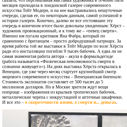
сказать, что персональная выставка художника в течение пяти
месяцев проходила в лондонской галерее современного
искусства Тейт Модерн, и на нее выстраивались нешуточные
очереди, сделав ее, по некоторым данным, самой успешной в
истории галереи. Конечно, далеко не все отстоявшие эту
очередь в конечном итоге были довольны увиденным: Хёрст –
художник провокационный, и к тому же – «певец смерти».
Именно им пугали критиков Яна Фабра, который по
сравнению с британцем – просто добродушный патриарх. За
время работы той же выставки в Тейт Модерн по воле Хёрста
ради его инсталляции погибли 9 тысяч бабочек. А едва ли не
самая знаменитая работа автора – акула в формальдегиде
(работа называется «Физическая невозможность смерти в
сознании живущего»). На днях выставка Хёрста открылась в
Венеции, где уже через месяц стартует крупнейший смотр
мирового современного искусства – Венецианская биеннале.
Стоимость экспонатов составляет от 500 тысяч до 5
миллионов долларов. Но в Москве зрителя ждут вещи
попроще – изображения из крыльев тропических бабочек,
металлические черепа с инкрустацией и аптечные шкафчики.
И все это –
о скоротечности жизни, о смерти и... деньгах
.