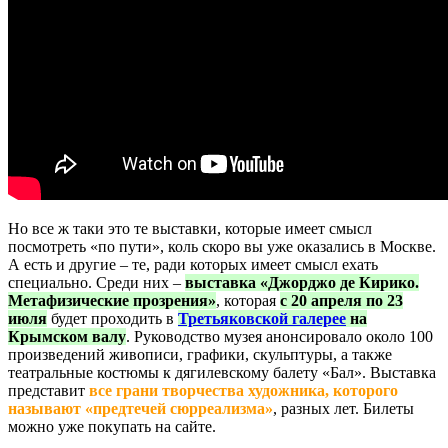
Но все ж таки это те выставки, которые имеет смысл
посмотреть «по пути», коль скоро вы уже оказались в Москве.
А есть и другие – те, ради которых имеет смысл ехать
специально. Среди них –
выставка «Джорджо де Кирико.
Метафизические прозрения»
, которая
с 20 апреля по 23
июля
будет проходить в
Третьяковской галерее
на
Крымском валу
. Руководство музея анонсировало около 100
произведений живописи, графики, скульптуры, а также
театральные костюмы к дягилевскому балету «Бал». Выставка
представит
все грани творчества художника, которого
называют «предтечей сюрреализма»
, разных лет. Билеты
можно уже покупать на сайте.