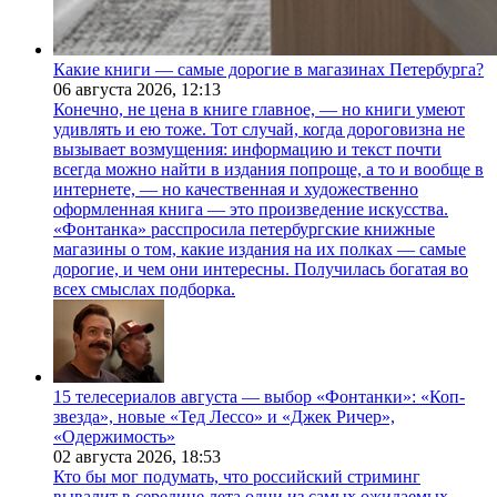
Какие книги — самые дорогие в магазинах Петербурга?
06 августа 2026,
12:13
Конечно, не цена в книге главное, — но книги умеют
удивлять и ею тоже. Тот случай, когда дороговизна не
вызывает возмущения: информацию и текст почти
всегда можно найти в издания попроще, а то и вообще в
интернете, — но качественная и художественно
оформленная книга — это произведение искусства.
«Фонтанка» расспросила петербургские книжные
магазины о том, какие издания на их полках — самые
дорогие, и чем они интересны. Получилась богатая во
всех смыслах подборка.
15 телесериалов августа — выбор «Фонтанки»: «Коп-
звезда», новые «Тед Лессо» и «Джек Ричер»,
«Одержимость»
02 августа 2026,
18:53
Кто бы мог подумать, что российский стриминг
вывалит в середине лета одни из самых ожидаемых