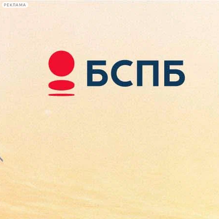
РЕКЛАМА
Афиша Plus
#телегид
Фонтанка.ру
Сегодня:
2026.08.09
14:16
Афиша Plus
кино
спектакли
выставки
концерты
лекции
книги
афиша плюс
новости
+