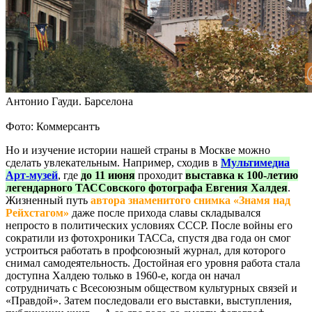
Антонио Гауди. Барселона
Фото: Коммерсантъ
Но и изучение истории нашей страны в Москве можно
сделать увлекательным. Например, сходив в
Мультимедиа
Арт-музей
, где
до 11 июня
проходит
выставка к 100-летию
легендарного ТАССовского фотографа Евгения Халдея
.
Жизненный путь
автора знаменитого снимка «Знамя над
Рейхстагом»
даже после прихода славы складывался
непросто в политических условиях СССР. После войны его
сократили из фотохроники ТАССа, спустя два года он смог
устроиться работать в профсоюзный журнал, для которого
снимал самодеятельность. Достойная его уровня работа стала
доступна Халдею только в 1960-е, когда он начал
сотрудничать с Всесоюзным обществом культурных связей и
«Правдой». Затем последовали его выставки, выступления,