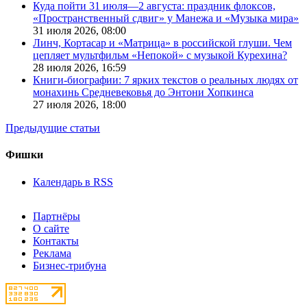
Куда пойти 31 июля—2 августа: праздник флоксов,
«Пространственный сдвиг» у Манежа и «Музыка мира»
31 июля 2026,
08:00
Линч, Кортасар и «Матрица» в российской глуши. Чем
цепляет мультфильм «Непокой» с музыкой Курехина?
28 июля 2026,
16:59
Книги-биографии: 7 ярких текстов о реальных людях от
монахинь Средневековья до Энтони Хопкинса
27 июля 2026,
18:00
Предыдущие статьи
Фишки
Календарь в RSS
Партнёры
О сайте
Контакты
Реклама
Бизнес-трибуна