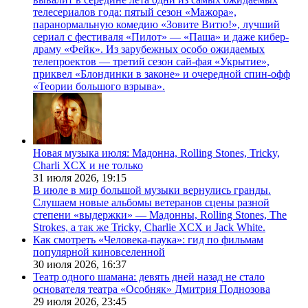
телесериалов года: пятый сезон «Мажора»,
паранормальную комедию «Зовите Витю!», лучший
сериал с фестиваля «Пилот» — «Паша» и даже кибер-
драму «Фейк». Из зарубежных особо ожидаемых
телепроектов — третий сезон сай-фая «Укрытие»,
приквел «Блондинки в законе» и очередной спин-офф
«Теории большого взрыва».
Новая музыка июля: Мадонна, Rolling Stones, Tricky,
Charli XCX и не только
31 июля 2026,
19:15
В июле в мир большой музыки вернулись гранды.
Слушаем новые альбомы ветеранов сцены разной
степени «выдержки» — Мадонны, Rolling Stones, The
Strokes, а так же Tricky, Charlie XCX и Jack White.
Как смотреть «Человека-паука»: гид по фильмам
популярной киновселенной
30 июля 2026,
16:37
Театр одного шамана: девять дней назад не стало
основателя театра «Особняк» Дмитрия Поднозова
29 июля 2026,
23:45