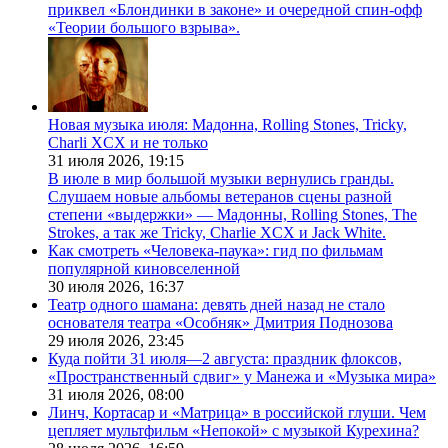
приквел «Блондинки в законе» и очередной спин-офф
«Теории большого взрыва».
Новая музыка июля: Мадонна, Rolling Stones, Tricky,
Charli XCX и не только
31 июля 2026,
19:15
В июле в мир большой музыки вернулись гранды.
Слушаем новые альбомы ветеранов сцены разной
степени «выдержки» — Мадонны, Rolling Stones, The
Strokes, а так же Tricky, Charlie XCX и Jack White.
Как смотреть «Человека-паука»: гид по фильмам
популярной киновселенной
30 июля 2026,
16:37
Театр одного шамана: девять дней назад не стало
основателя театра «Особняк» Дмитрия Поднозова
29 июля 2026,
23:45
Куда пойти 31 июля—2 августа: праздник флоксов,
«Пространственный сдвиг» у Манежа и «Музыка мира»
31 июля 2026,
08:00
Линч, Кортасар и «Матрица» в российской глуши. Чем
цепляет мультфильм «Непокой» с музыкой Курехина?