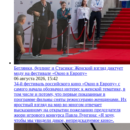
Беглянки, буллинг и Стасики: Женский взгляд диктует
моду на фестивале «Окно в Европу»
06 августа 2026,
15:42
34-й фестиваль российского кино «Окно в Европу» с
самого начала обозначил интерес к женской тематике, в
том числе и потому, что первые показанные в
программе фильмы сняты режиссерами-женщинами. Их
яростный взгляд на мир во многом отвечает
высказанному на открытии пожеланию председателя
жюри игрового конкурса Павла Лунгина: «Я хочу,
чтобы мы увидели дикое, непредсказуемое кино».