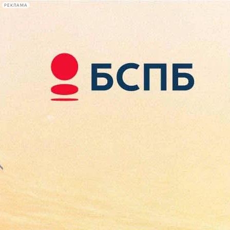
РЕКЛАМА
Афиша Plus
#телегид
Фонтанка.ру
Сегодня:
2026.08.07
18:48
Афиша Plus
кино
спектакли
выставки
концерты
лекции
книги
афиша плюс
новости
+