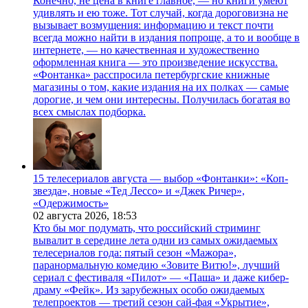
Конечно, не цена в книге главное, — но книги умеют
удивлять и ею тоже. Тот случай, когда дороговизна не
вызывает возмущения: информацию и текст почти
всегда можно найти в издания попроще, а то и вообще в
интернете, — но качественная и художественно
оформленная книга — это произведение искусства.
«Фонтанка» расспросила петербургские книжные
магазины о том, какие издания на их полках — самые
дорогие, и чем они интересны. Получилась богатая во
всех смыслах подборка.
15 телесериалов августа — выбор «Фонтанки»: «Коп-
звезда», новые «Тед Лессо» и «Джек Ричер»,
«Одержимость»
02 августа 2026,
18:53
Кто бы мог подумать, что российский стриминг
вывалит в середине лета одни из самых ожидаемых
телесериалов года: пятый сезон «Мажора»,
паранормальную комедию «Зовите Витю!», лучший
сериал с фестиваля «Пилот» — «Паша» и даже кибер-
драму «Фейк». Из зарубежных особо ожидаемых
телепроектов — третий сезон сай-фая «Укрытие»,