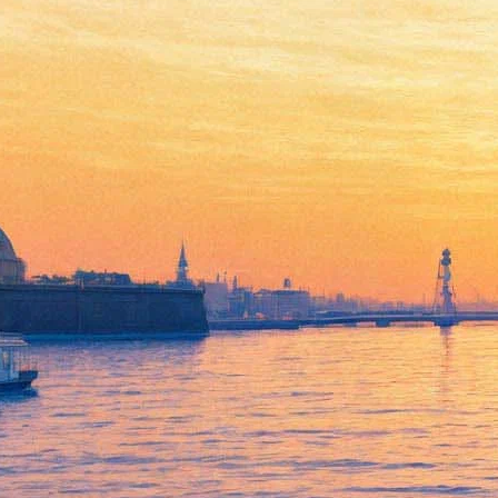
Автор "Игры престолов"
приедет в Петербург
06 апреля 2017,
18:57
Версия для печати
Автор серии книг "Песнь льда и пламени", ставшей основой
для популярного сериала "Игра престолов", приедет в
Петербург. Джордж Мартин примет участие в Петербургской
фантастической ассамблее, сообщает 6 апреля литературный
сайт "Горький".
Событие состоится с 18 по 21 августа и включает секции
литературного мастерства, комиксов, телесериалов, книжного
рынка, а также обширный блок общелитературных,
фантастических и развлекательных мероприятий. Точные
даты присутствия Мартина пока не уточняются.