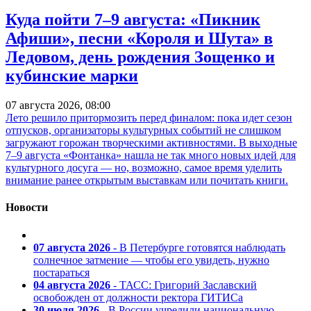
Куда пойти 7–9 августа: «Пикник
Афиши», песни «Короля и Шута» в
Ледовом, день рождения Зощенко и
кубинские марки
07 августа 2026, 08:00
Лето решило притормозить перед финалом: пока идет сезон
отпусков, организаторы культурных событий не слишком
загружают горожан творческими активностями. В выходные
7–9 августа «Фонтанка» нашла не так много новых идей для
культурного досуга — но, возможно, самое время уделить
внимание ранее открытым выставкам или почитать книги.
Новости
07 августа 2026
- В Петербурге готовятся наблюдать
солнечное затмение — чтобы его увидеть, нужно
постараться
04 августа 2026
- ТАСС: Григорий Заславский
освобожден от должности ректора ГИТИСа
30 июля 2026
- В России учредили национальную