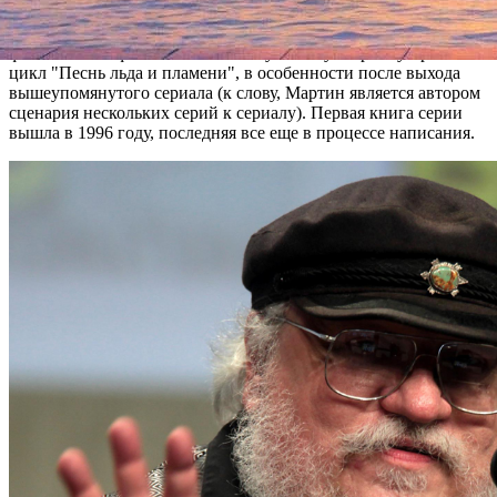
Напомним, американский писатель Джордж Мартин стал
известен в 1970-е-1980-е благодаря публикациям в жанре
фантастики и фэнтези. Наибольшую славу Мартину принес
цикл "Песнь льда и пламени", в особенности после выхода
вышеупомянутого сериала (к слову, Мартин является автором
сценария нескольких серий к сериалу). Первая книга серии
вышла в 1996 году, последняя все еще в процессе написания.