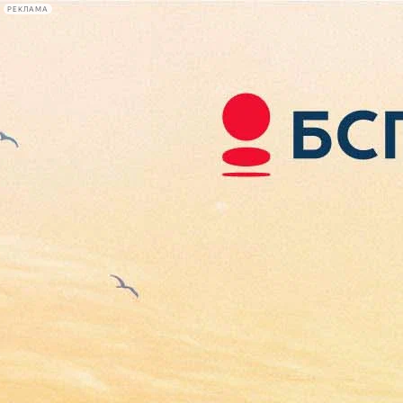
РЕКЛАМА
Афиша Plus
#телегид
Фонтанка.ру
Сегодня:
2026.08.07
14:05
Афиша Plus
кино
спектакли
выставки
концерты
лекции
книги
афиша плюс
новости
+