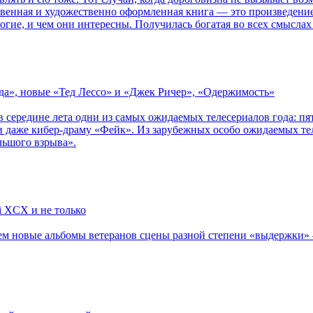
ственная и художественно оформленная книга — это произведени
огие, и чем они интересны. Получилась богатая во всех смыслах
зда», новые «Тед Лессо» и «Джек Ричер», «Одержимость»
в середине лета одни из самых ожидаемых телесериалов года: 
 даже кибер-драму «Фейк». Из зарубежных особо ожидаемых тел
льшого взрыва».
li XCX и не только
новые альбомы ветеранов сцены разной степени «выдержки» — Мад