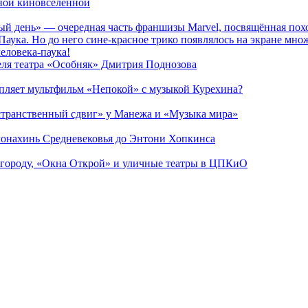
рной киновселенной
ый день» — очередная часть франшизы Marvel, посвящённая пох
Паука. Но до него сине-красное трико появлялось на экране мно
еловека-паука!
теля театра «Особняк» Дмитрия Поднозова
епляет мультфильм «Непокой» с музыкой Курехина?
странственный сдвиг» у Манежа и «Музыка мира»
 монахинь Средневековья до Энтони Хопкинса
 городу, «Окна Открой» и уличные театры в ЦПКиО