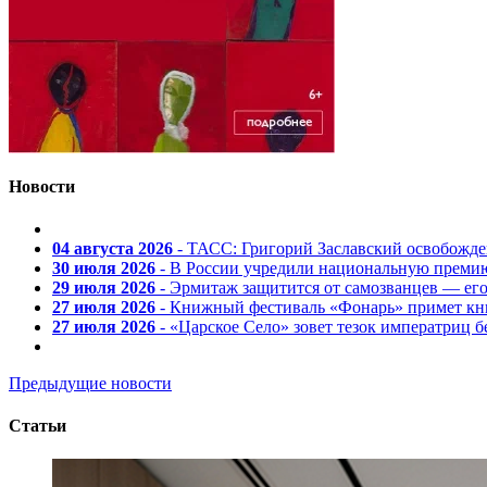
Новости
04 августа 2026
- ТАСС: Григорий Заславский освобожд
30 июля 2026
- В России учредили национальную премию
29 июля 2026
- Эрмитаж защитится от самозванцев — ег
27 июля 2026
- Книжный фестиваль «Фонарь» примет кни
27 июля 2026
- «Царское Село» зовет тезок императриц 
Предыдущие новости
Статьи