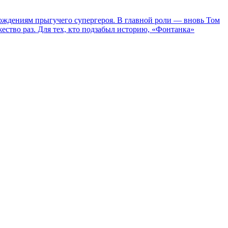
ождениям прыгучего супергероя. В главной роли — вновь Том
жество раз. Для тех, кто подзабыл историю, «Фонтанка»