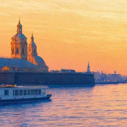
Мариинский театр исполнит Р
04 апреля 2017,
21:34
Версия для печати
Мариинский театр внес изменения в репертуар в связи с траге
Мариинского театра вместо оперы «Золотой петушок» Римского
дирижерский пульт встанет Кристиан Кнапп, купленные на опе
А вот премьера оперы Григория Корчмара «Молодожены» будет п
действительны на новое представление.
Остальные концерты и спектакли идут в соответствии с заявл
Фонтанка.ру