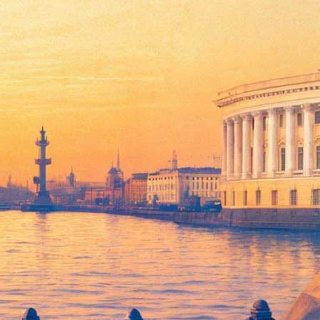
ибших
ым трауром. В частности, 5 апреля на Новой сцене
в концертном исполнении в память о погибших. За
преля в Зале Прокофьева Мариинского-2. Билеты также будут