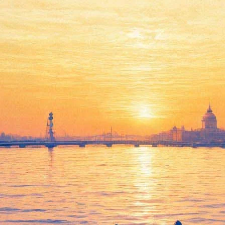
еквием Верди в память о пог
дией, произошедшей в петербургском метрополитене, и объявленн
-Корсакова прозвучит Реквием Верди. Произведение прозвучит 
ру билеты действительны на этот концерт.
еренесена на 20 апреля. Она должна была состояться также 5 а
енным расписанием.