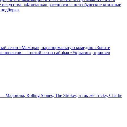
е искусства. «Фонтанка» расспросила петербургские книжные
 подборка.
пятый сезон «Мажора», паранормальную комедию «Зовите
епроектов — третий сезон сай-фая «Укрытие», приквел
онны, Rolling Stones, The Strokes, а так же Tricky, Charlie