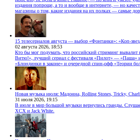
издания попроще, а то и вообще в интернете, — но каче
магазины о том, какие издания на их полках — самые дор
15 телесериалов августа — выбор «Фонтанки»: «Коп-зве
02 августа 2026,
18:53
Кто бы мог подумать, что российский стриминг вывалит 
Витю!», лучший сериал с фестиваля «Пилот» — «Паша» и
«Блондинки в законе» и очередной спин-офф «Теории бо
Новая музыка июля: Мадонна, Rolling Stones, Tricky, Char
31 июля 2026,
19:15
В июле в мир большой музыки вернулись гранды. Слушаем 
XCX и Jack White.