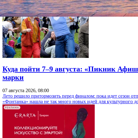
Куда пойти 7–9 августа: «Пикник Афиш
марки
07 августа 2026, 08:00
Лето решило притормозить перед финалом: пока идет сезон от
«Фонтанка» нашла не так много новых идей для культурного д
РЕКЛАМА