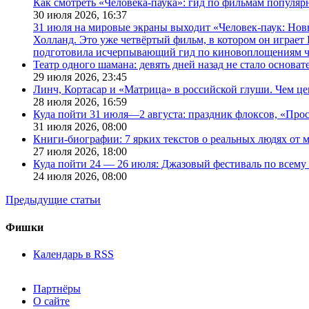
Как смотреть «Человека-паука»: гид по фильмам популя
30 июля 2026,
16:37
31 июля на мировые экраны выходит «Человек-паук: Нов
Холланд. Это уже четвёртый фильм, в котором он играет 
подготовила исчерпывающий гид по киновоплощениям ч
Театр одного шамана: девять дней назад не стало основа
29 июля 2026,
23:45
Линч, Кортасар и «Матрица» в российской глуши. Чем ц
28 июля 2026,
16:59
Куда пойти 31 июля—2 августа: праздник флоксов, «Про
31 июля 2026,
08:00
Книги-биографии: 7 ярких текстов о реальных людях от
27 июля 2026,
18:00
Куда пойти 24 — 26 июля: Джазовый фестиваль по всему
24 июля 2026,
08:00
Предыдущие статьи
Фишки
Календарь в RSS
Партнёры
О сайте