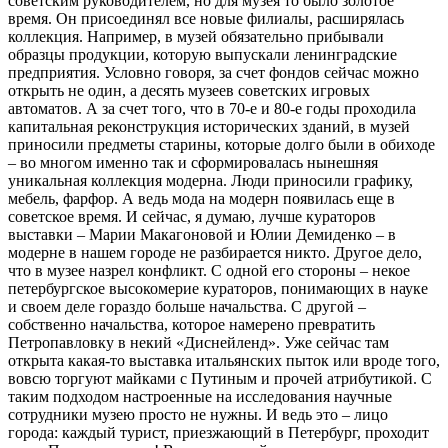
советским руководителем, но для музея то было золотое
время. Он присоединял все новые филиалы, расширялась
коллекция. Например, в музей обязательно прибывали
образцы продукции, которую выпускали ленинградские
предприятия. Условно говоря, за счет фондов сейчас можно
открыть не один, а десять музеев советских игровых
автоматов. А за счет того, что в 70-е и 80-е годы проходила
капитальная реконструкция исторических зданий, в музей
приносили предметы старины, которые долго были в обиходе
– во многом именно так и сформировалась нынешняя
уникальная коллекция модерна. Люди приносили графику,
мебель, фарфор. А ведь мода на модерн появилась еще в
советское время. И сейчас, я думаю, лучше кураторов
выставки – Марии Макагоновой и Юлии Демиденко – в
модерне в нашем городе не разбирается никто. Другое дело,
что в музее назрел конфликт. С одной его стороны – некое
петербургское высокомерие кураторов, понимающих в науке
и своем деле гораздо больше начальства. С другой –
собственно начальства, которое намерено превратить
Петропавловку в некий «Диснейленд». Уже сейчас там
открыта какая-то выставка итальянских пыток или вроде того,
вовсю торгуют майками с Путиным и прочей атрибутикой. С
таким подходом настроенные на исследования научные
сотрудники музею просто не нужны. И ведь это – лицо
города: каждый турист, приезжающий в Петербург, проходит