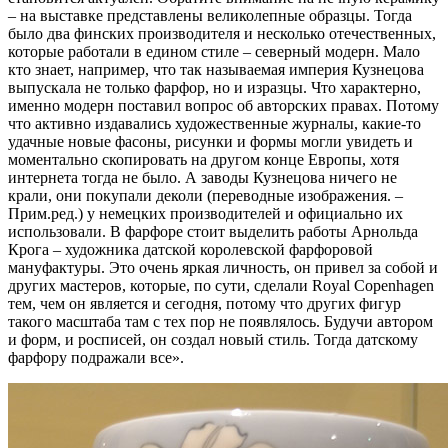
– на выставке представлены великолепные образцы. Тогда
было два финских производителя и несколько отечественных,
которые работали в едином стиле – северный модерн. Мало
кто знает, например, что так называемая империя Кузнецова
выпускала не только фарфор, но и изразцы. Что характерно,
именно модерн поставил вопрос об авторских правах. Потому
что активно издавались художественные журналы, какие-то
удачные новые фасоны, рисунки и формы могли увидеть и
моментально скопировать на другом конце Европы, хотя
интернета тогда не было. А заводы Кузнецова ничего не
крали, они покупали деколи (переводные изображения. –
Прим.ред.) у немецких производителей и официально их
использовали. В фарфоре стоит выделить работы Арнольда
Крога – художника датской королевской фарфоровой
мануфактуры. Это очень яркая личность, он привел за собой и
других мастеров, которые, по сути, сделали Royal Copenhagen
тем, чем он является и сегодня, потому что других фигур
такого масштаба там с тех пор не появлялось. Будучи автором
и форм, и росписей, он создал новый стиль. Тогда датскому
фарфору подражали все».