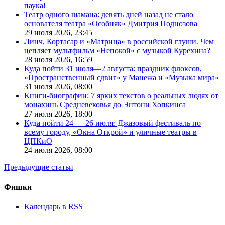
паука!
Театр одного шамана: девять дней назад не стало
основателя театра «Особняк» Дмитрия Поднозова
29 июля 2026,
23:45
Линч, Кортасар и «Матрица» в российской глуши. Чем
цепляет мультфильм «Непокой» с музыкой Курехина?
28 июля 2026,
16:59
Куда пойти 31 июля—2 августа: праздник флоксов,
«Пространственный сдвиг» у Манежа и «Музыка мира»
31 июля 2026,
08:00
Книги-биографии: 7 ярких текстов о реальных людях от
монахинь Средневековья до Энтони Хопкинса
27 июля 2026,
18:00
Куда пойти 24 — 26 июля: Джазовый фестиваль по
всему городу, «Окна Открой» и уличные театры в
ЦПКиО
24 июля 2026,
08:00
Предыдущие статьи
Фишки
Календарь в RSS