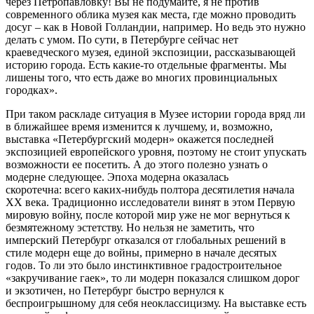
через Петропавловку! Вы не подумайте, я не против
современного облика музея как места, где можно проводить
досуг – как в Новой Голландии, например. Но ведь это нужно
делать с умом. По сути, в Петербурге сейчас нет
краеведческого музея, единой экспозиции, рассказывающей
историю города. Есть какие-то отдельные фрагменты. Мы
лишены того, что есть даже во многих провинциальных
городках».
При таком раскладе ситуация в Музее истории города вряд ли
в ближайшее время изменится к лучшему, и, возможно,
выставка «Петербургский модерн» окажется последней
экспозицией европейского уровня, поэтому не стоит упускать
возможности ее посетить. А до этого полезно узнать о
модерне следующее. Эпоха модерна оказалась
скоротечна: всего каких-нибудь полтора десятилетия начала
XX века. Традиционно исследователи винят в этом Первую
мировую войну, после которой мир уже не мог вернуться к
безмятежному эстетству. Но нельзя не заметить, что
имперский Петербург отказался от глобальных решений в
стиле модерн еще до войны, примерно в начале десятых
годов. То ли это было инстинктивное градостроительное
«закручивание гаек», то ли модерн показался слишком дорог
и экзотичен, но Петербург быстро вернулся к
беспроигрышному для себя неоклассицизму. На выставке есть