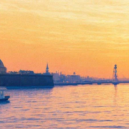
От модерна до "диснейленда"
- один шаг