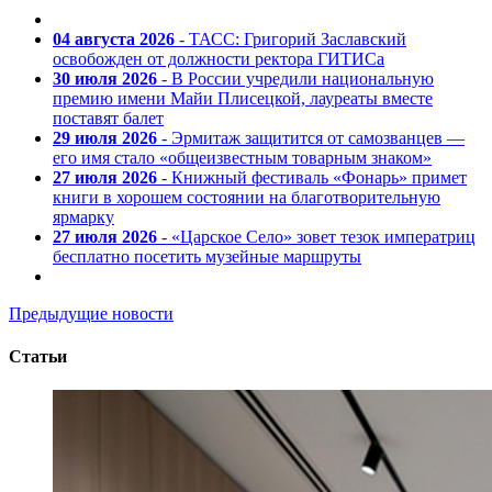
04 августа 2026
- ТАСС: Григорий Заславский
освобожден от должности ректора ГИТИСа
30 июля 2026
- В России учредили национальную
премию имени Майи Плисецкой, лауреаты вместе
поставят балет
29 июля 2026
- Эрмитаж защитится от самозванцев —
его имя стало «общеизвестным товарным знаком»
27 июля 2026
- Книжный фестиваль «Фонарь» примет
книги в хорошем состоянии на благотворительную
ярмарку
27 июля 2026
- «Царское Село» зовет тезок императриц
бесплатно посетить музейные маршруты
Предыдущие новости
Статьи