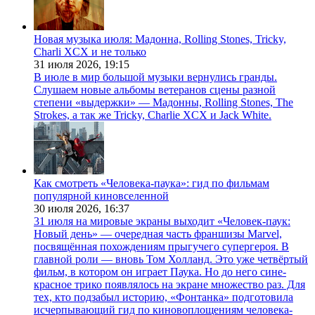
Новая музыка июля: Мадонна, Rolling Stones, Tricky,
Charli XCX и не только
31 июля 2026,
19:15
В июле в мир большой музыки вернулись гранды.
Слушаем новые альбомы ветеранов сцены разной
степени «выдержки» — Мадонны, Rolling Stones, The
Strokes, а так же Tricky, Charlie XCX и Jack White.
Как смотреть «Человека-паука»: гид по фильмам
популярной киновселенной
30 июля 2026,
16:37
31 июля на мировые экраны выходит «Человек-паук:
Новый день» — очередная часть франшизы Marvel,
посвящённая похождениям прыгучего супергероя. В
главной роли — вновь Том Холланд. Это уже четвёртый
фильм, в котором он играет Паука. Но до него сине-
красное трико появлялось на экране множество раз. Для
тех, кто подзабыл историю, «Фонтанка» подготовила
исчерпывающий гид по киновоплощениям человека-