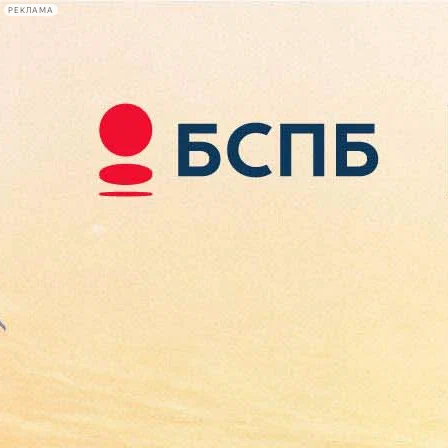
РЕКЛАМА
Афиша Plus
#телегид
Фонтанка.ру
Сегодня:
2026.08.07
10:23
Афиша Plus
кино
спектакли
выставки
концерты
лекции
книги
афиша плюс
новости
+