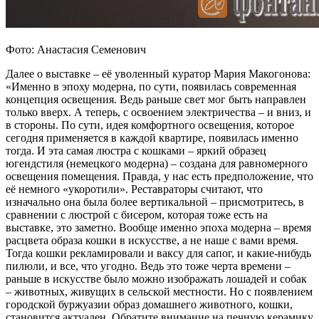
Фото: Анастасия Семенович
Далее о выставке – её уволенный куратор Мария Макогонова:
«Именно в эпоху модерна, по сути, появилась современная
концепция освещения. Ведь раньше свет мог быть направлен
только вверх. А теперь, с освоением электричества – и вниз, и
в стороны. По сути, идея комфортного освещения, которое
сегодня применяется в каждой квартире, появилась именно
тогда. И эта самая люстра с кошками – яркий образец
югендстиля (немецкого модерна) – создана для равномерного
освещения помещения. Правда, у нас есть предположение, что
её немного «укоротили». Реставраторы считают, что
изначально она была более вертикальной – присмотритесь, в
сравнении с люстрой с бисером, которая тоже есть на
выставке, это заметно. Вообще именно эпоха модерна – время
расцвета образа кошки в искусстве, а не наше с вами время.
Тогда кошки рекламировали и ваксу для сапог, и какие-нибудь
пилюли, и все, что угодно. Ведь это тоже черта времени –
раньше в искусстве было можно изображать лошадей и собак
– животных, живущих в сельской местности. Но с появлением
городской буржуазии образ домашнего животного, кошки,
становится актуален. Обратите внимание на печную керамику