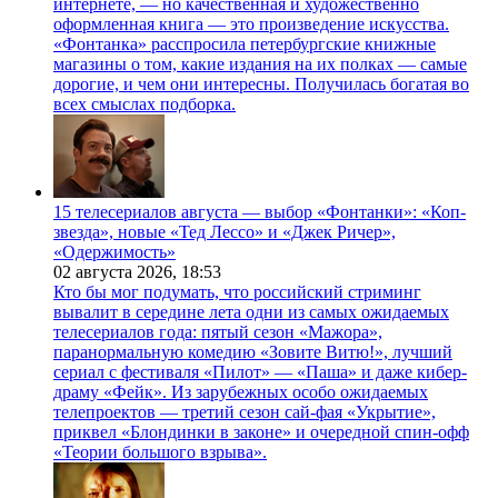
интернете, — но качественная и художественно
оформленная книга — это произведение искусства.
«Фонтанка» расспросила петербургские книжные
магазины о том, какие издания на их полках — самые
дорогие, и чем они интересны. Получилась богатая во
всех смыслах подборка.
15 телесериалов августа — выбор «Фонтанки»: «Коп-
звезда», новые «Тед Лессо» и «Джек Ричер»,
«Одержимость»
02 августа 2026,
18:53
Кто бы мог подумать, что российский стриминг
вывалит в середине лета одни из самых ожидаемых
телесериалов года: пятый сезон «Мажора»,
паранормальную комедию «Зовите Витю!», лучший
сериал с фестиваля «Пилот» — «Паша» и даже кибер-
драму «Фейк». Из зарубежных особо ожидаемых
телепроектов — третий сезон сай-фая «Укрытие»,
приквел «Блондинки в законе» и очередной спин-офф
«Теории большого взрыва».