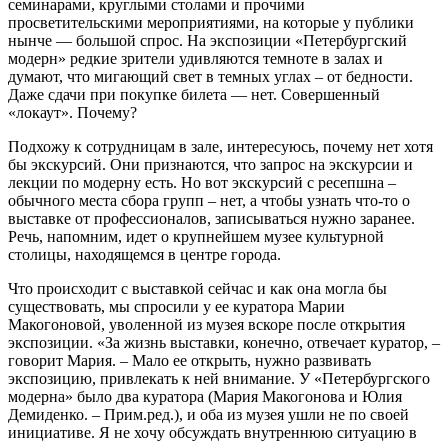
семинарами, круглыми столами и прочими
просветительскими мероприятиями, на которые у публики
нынче — большой спрос. На экспозиции «Петербургский
модерн» редкие зрители удивляются темноте в залах и
думают, что мигающий свет в темных углах – от бедности.
Даже сдачи при покупке билета — нет. Совершенный
«локаут». Почему?
Подхожу к сотрудницам в зале, интересуюсь, почему нет хотя
бы экскурсий. Они признаются, что запрос на экскурсии и
лекции по модерну есть. Но вот экскурсий с ресепшна –
обычного места сбора групп – нет, а чтобы узнать что-то о
выставке от профессионалов, записываться нужно заранее.
Речь, напомним, идет о крупнейшем музее культурной
столицы, находящемся в центре города.
Что происходит с выставкой сейчас и как она могла бы
существовать, мы спросили у ее куратора Марии
Макогоновой, уволенной из музея вскоре после открытия
экспозиции. «За жизнь выставки, конечно, отвечает куратор, –
говорит Мария. – Мало ее открыть, нужно развивать
экспозицию, привлекать к ней внимание. У «Петербургского
модерна» было два куратора (Мария Макогонова и Юлия
Демиденко. – Прим.ред.), и оба из музея ушли не по своей
инициативе. Я не хочу обсуждать внутреннюю ситуацию в