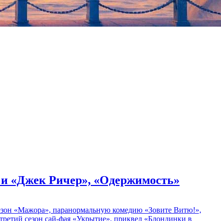
» и «Джек Ричер», «Одержимость»
 сезон «Мажора», паранормальную комедию «Зовите Витю!»,
ретий сезон сай-фая «Укрытие», приквел «Блондинки в