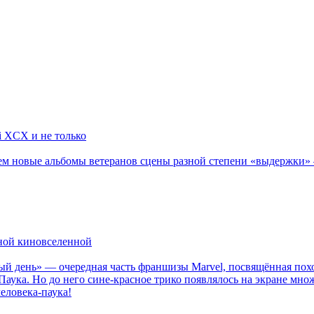
li XCX и не только
новые альбомы ветеранов сцены разной степени «выдержки» — Мад
рной киновселенной
ый день» — очередная часть франшизы Marvel, посвящённая пох
Паука. Но до него сине-красное трико появлялось на экране мно
еловека-паука!