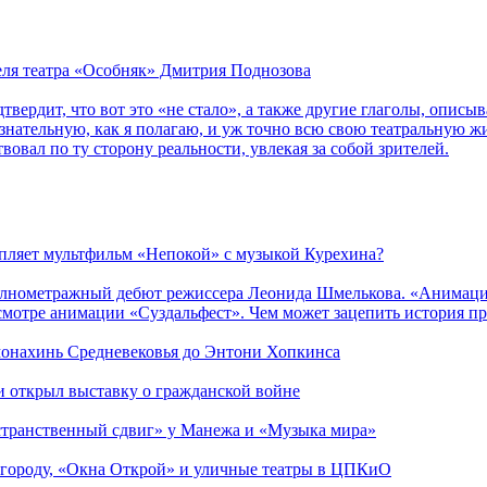
теля театра «Особняк» Дмитрия Поднозова
дтвердит, что вот это «не стало», а также другие глаголы, опи
сознательную, как я полагаю, и уж точно всю свою театральную 
вовал по ту сторону реальности, увлекая за собой зрителей.
епляет мультфильм «Непокой» с музыкой Курехина?
лнометражный дебют режиссера Леонида Шмелькова. «Анимацио
смотре анимации «Суздальфест». Чем может зацепить история п
 монахинь Средневековья до Энтони Хопкинса
ии открыл выставку о гражданской войне
странственный сдвиг» у Манежа и «Музыка мира»
 городу, «Окна Открой» и уличные театры в ЦПКиО