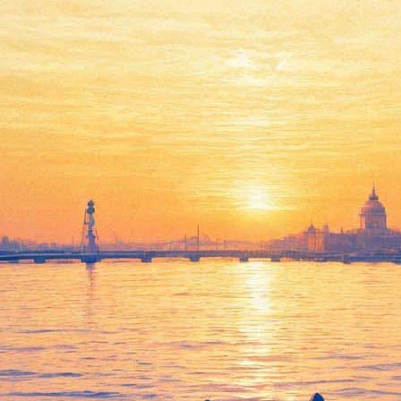
жу абонементов в Малый зал
сти абонементы на следующий сезон. Пока речь идет о программ
и них программы для дошкольников (занимательные музыкальные
ентов и исполнительского мастерства), школьников любого возр
ническому оркестру, фортепианной музыке, вокальному мастерс
адиться пением солистов Мариинского театра Жанны Домбровско
стречи с Полиной Осетинской, Элисо Вирсаладзе и Петром Лау
арьян и ансамбля «Добраночь».
та и места. Минимальная цена среди взрослых программ — на ци
 и их цены можно посмотреть
на сайте филармонии
.