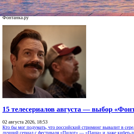
Продажа абонементов онлайн начнется 27 марта в 11.00.
Фонтанка.ру
15 телесериалов августа — выбор «Фон
02 августа 2026, 18:53
Кто бы мог подумать, что российский стриминг вывалит в сер
лучший сериал с фестиваля «Пилот» — «Паша» и даже кибер-д