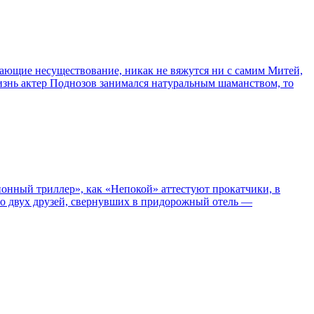
сывающие несуществование, никак не вяжутся ни с самим Митей,
жизнь актер Поднозов занимался натуральным шаманством, то
нный триллер», как «Непокой» аттестуют прокатчики, в
ро двух друзей, свернувших в придорожный отель —