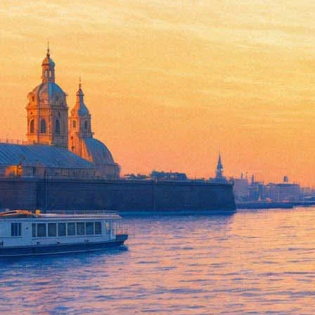
Филармония открывает прода
24 марта 2017,
15:44
Версия для печати
В кассах филармонии 25 марта с 11 утра можно будет приобре
обещают объявить дополнительно.
Циклов, которые предлагаются вниманию публики, – 16. Сред
(коллекция «Мы — музыканты» – о тайнах музыкальных инструм
споры гениев: возможные и состоявшиеся»).
Среди «взрослых» абонементов есть посвященные опере, симфо
вечере, приуроченном к 85-летию Сергея Слонимского и насл
великих имен». Программа фортепианных концертов обещает в
услышат выступления джазового трио Кондаков-Волков-Багдас
Стоимость абонементов различается в зависимости от абонемен
— 1750 рублей (по 7 концертов). Полный список абонементов