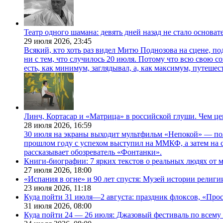
Театр одного шамана: девять дней назад не стало основа
29 июля 2026,
23:45
Всякий, кто хоть раз видел Митю Поднозова на сцене, по
ни с тем, что случилось 20 июля. Потому что всю свою 
есть, как минимум, заглядывал, а, как максимум, путешест
Линч, Кортасар и «Матрица» в российской глуши. Чем ц
28 июля 2026,
16:59
30 июля на экраны выходит мультфильм «Непокой» — по
прошлом году с успехом выступил на ММКФ, а затем на 
рассказывает обозреватель «Фонтанки».
Книги-биографии: 7 ярких текстов о реальных людях от
27 июля 2026,
18:00
«Испания в огне» и 90 лет спустя: Музей истории религ
23 июля 2026,
11:18
Куда пойти 31 июля—2 августа: праздник флоксов, «Про
31 июля 2026,
08:00
Куда пойти 24 — 26 июля: Джазовый фестиваль по всему