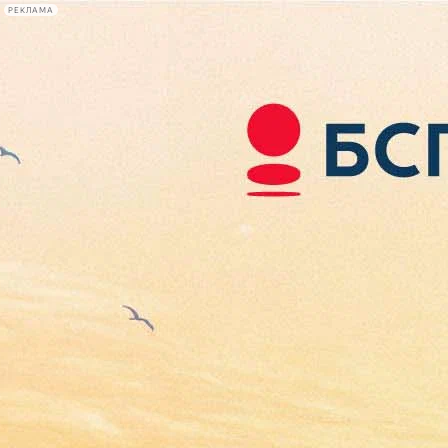
РЕКЛАМА
Афиша Plus
#телегид
Фонтанка.ру
Сегодня:
2026.08.06
04:09
Афиша Plus
кино
спектакли
выставки
концерты
лекции
книги
афиша плюс
новости
+