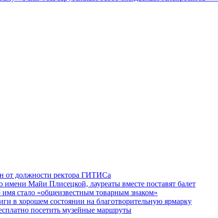
ен от должности ректора ГИТИСа
 имени Майи Плисецкой, лауреаты вместе поставят балет
о имя стало «общеизвестным товарным знаком»
ги в хорошем состоянии на благотворительную ярмарку
бесплатно посетить музейные маршруты