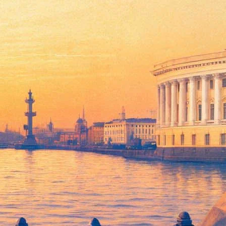
ах Малого зала — о начале продаж абонементов Большого
 путешествия «Мы едем, едем, едем»), младших школьников
аста («Рождение шедевра») и для всей семьи («Встречи и
тву и камерному искусству. Слушатели смогут побывать на
й и Владислава Сулимского в рамках абонемента «В кругу
лом. В рамках абонемента «Музыка для души» петербуржцы
кл камерной музыки из 9 концертов (1800 рублей), на детские