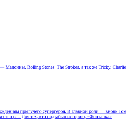
онны, Rolling Stones, The Strokes, а так же Tricky, Charlie
ождениям прыгучего супергероя. В главной роли — вновь Том
жество раз. Для тех, кто подзабыл историю, «Фонтанка»