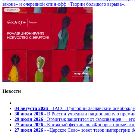
законе» и очередной спин-офф «Теории большого взрыва».
РЕКЛАМА
Новости
04 августа 2026
- ТАСС: Григорий Заславский освобожд
30 июля 2026
- В России учредили национальную премию
29 июля 2026
- Эрмитаж защитится от самозванцев — ег
27 июля 2026
- Книжный фестиваль «Фонарь» примет кни
27 июля 2026
- «Царское Село» зовет тезок императриц 