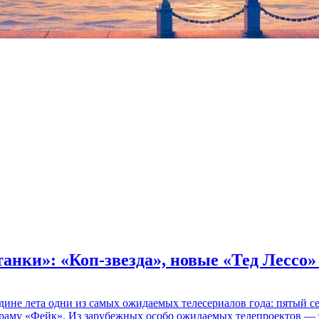
танки»: «Коп-звезда», новые «Тед Лессо
едине лета одни из самых ожидаемых телесериалов года: пятый
раму «Фейк». Из зарубежных особо ожидаемых телепроектов — т