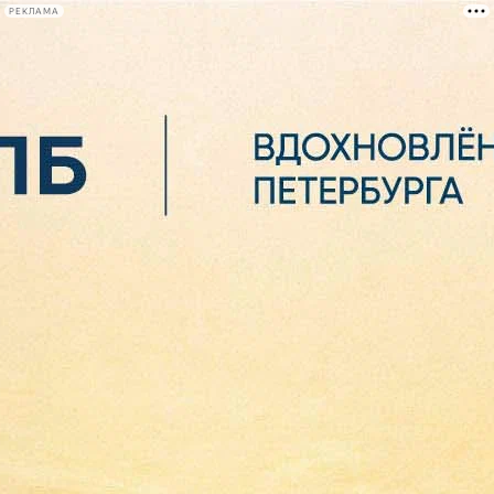
РЕКЛАМА
Афиша Plus
#телегид
Фонтанка.ру
Сегодня:
2026.08.07
06:34
Афиша Plus
кино
спектакли
выставки
концерты
лекции
книги
афиша плюс
новости
+