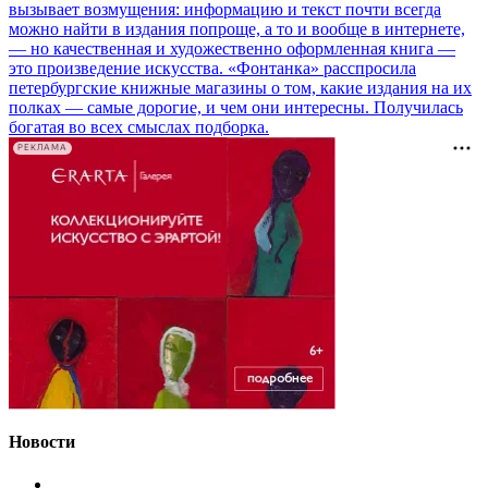
вызывает возмущения: информацию и текст почти всегда
можно найти в издания попроще, а то и вообще в интернете,
— но качественная и художественно оформленная книга —
это произведение искусства. «Фонтанка» расспросила
петербургские книжные магазины о том, какие издания на их
полках — самые дорогие, и чем они интересны. Получилась
богатая во всех смыслах подборка.
РЕКЛАМА
Новости