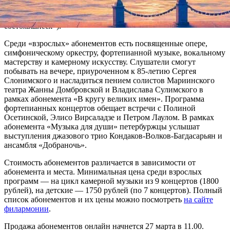
школьников любого возраста («Рождение шедевра») и для
всей семьи («Встречи и споры гениев: возможные и
состоявшиеся»).
Среди «взрослых» абонементов есть посвященные опере,
симфоническому оркестру, фортепианной музыке, вокальному
мастерству и камерному искусству. Слушатели смогут
побывать на вечере, приуроченном к 85-летию Сергея
Слонимского и насладиться пением солистов Мариинского
театра Жанны Домбровской и Владислава Сулимского в
рамках абонемента «В кругу великих имен». Программа
фортепианных концертов обещает встречи с Полиной
Осетинской, Элисо Вирсаладзе и Петром Лаулом. В рамках
абонемента «Музыка для души» петербуржцы услышат
выступления джазового трио Кондаков-Волков-Багдасарьян и
ансамбля «Добраночь».
Стоимость абонементов различается в зависимости от
абонемента и места. Минимальная цена среди взрослых
программ — на цикл камерной музыки из 9 концертов (1800
рублей), на детские — 1750 рублей (по 7 концертов). Полный
список абонементов и их цены можно посмотреть
на сайте
филармонии
.
Продажа абонементов онлайн начнется 27 марта в 11.00.