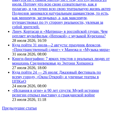
июля. Потому что всю свою сознательную, как я
полагаю, и уж точно всю свою театральную жизнь актер
Поднозов занимался натуральным шаманством, то есть,
как минимум, заглядывал, а, как максимум,
путешествовал по ту сторону реальности, увлекая за
собой зрителей.
Линч, Кортасар и «Матрица» в российской глуши. Чем
цепляет мультфильм «Непокой» с музыкой Курехина?
28 июля 2026,
16:59
Куда пойти 31 июля—2 августа: праздник флоксов,
«Пространственный сдвиг» у Манежа и «Музыка мира»
31 июля 2026,
08:00
Книги-биографии: 7 ярких текстов о реальных людях от
монахинь Средневековья до Энтони Хопкинса
27 июля 2026,
18:00
Куда пойти 24 — 26 июля: Джазовый фестиваль по
всему городу, «Окна Открой» и уличные театры в
ЦПКиО
24 июля 2026,
08:00
«Испания в огне» и 90 лет спустя: Музей истории
религии открыл выставку о гражданской войне
23 июля 2026,
11:18
Предыдущие статьи