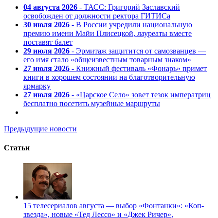
04 августа 2026
- ТАСС: Григорий Заславский
освобожден от должности ректора ГИТИСа
30 июля 2026
- В России учредили национальную
премию имени Майи Плисецкой, лауреаты вместе
поставят балет
29 июля 2026
- Эрмитаж защитится от самозванцев —
его имя стало «общеизвестным товарным знаком»
27 июля 2026
- Книжный фестиваль «Фонарь» примет
книги в хорошем состоянии на благотворительную
ярмарку
27 июля 2026
- «Царское Село» зовет тезок императриц
бесплатно посетить музейные маршруты
Предыдущие новости
Статьи
15 телесериалов августа — выбор «Фонтанки»: «Коп-
звезда», новые «Тед Лессо» и «Джек Ричер»,