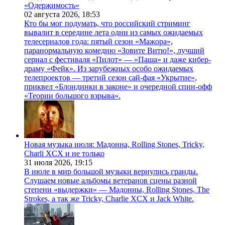
«Одержимость»
02 августа 2026,
18:53
Кто бы мог подумать, что российский стриминг
вывалит в середине лета одни из самых ожидаемых
телесериалов года: пятый сезон «Мажора»,
паранормальную комедию «Зовите Витю!», лучший
сериал с фестиваля «Пилот» — «Паша» и даже кибер-
драму «Фейк». Из зарубежных особо ожидаемых
телепроектов — третий сезон сай-фая «Укрытие»,
приквел «Блондинки в законе» и очередной спин-офф
«Теории большого взрыва».
Новая музыка июля: Мадонна, Rolling Stones, Tricky,
Charli XCX и не только
31 июля 2026,
19:15
В июле в мир большой музыки вернулись гранды.
Слушаем новые альбомы ветеранов сцены разной
степени «выдержки» — Мадонны, Rolling Stones, The
Strokes, а так же Tricky, Charlie XCX и Jack White.