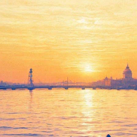
Филармония открывает
продажу абонементов в
Малый зал
24 марта 2017,
15:44
Версия для печати
В кассах филармонии 25 марта с 11 утра можно будет
приобрести абонементы на следующий сезон. Пока речь идет
о программах Малого зала — о начале продаж абонементов
Большого обещают объявить дополнительно.
Циклов, которые предлагаются вниманию публики, – 16.
Среди них программы для дошкольников (занимательные
музыкальные путешествия «Мы едем, едем, едем»), младших
школьников (коллекция «Мы — музыканты» – о тайнах
музыкальных инструментов и исполнительского мастерства),