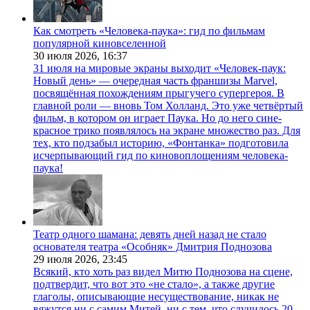
Как смотреть «Человека-паука»: гид по фильмам
популярной киновселенной
30 июля 2026,
16:37
31 июля на мировые экраны выходит «Человек-паук:
Новый день» — очередная часть франшизы Marvel,
посвящённая похождениям прыгучего супергероя. В
главной роли — вновь Том Холланд. Это уже четвёртый
фильм, в котором он играет Паука. Но до него сине-
красное трико появлялось на экране множество раз. Для
тех, кто подзабыл историю, «Фонтанка» подготовила
исчерпывающий гид по киновоплощениям человека-
паука!
Театр одного шамана: девять дней назад не стало
основателя театра «Особняк» Дмитрия Поднозова
29 июля 2026,
23:45
Всякий, кто хоть раз видел Митю Поднозова на сцене,
подтвердит, что вот это «не стало», а также другие
глаголы, описывающие несуществование, никак не
вяжутся ни с самим Митей, ни с тем, что случилось 20