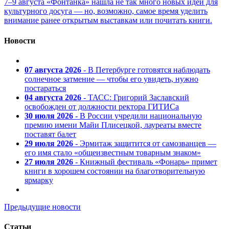
7–9 августа «Фонтанка» нашла не так много новых идей для
культурного досуга — но, возможно, самое время уделить
внимание ранее открытым выставкам или почитать книги.
Новости
07 августа 2026
- В Петербурге готовятся наблюдать
солнечное затмение — чтобы его увидеть, нужно
постараться
04 августа 2026
- ТАСС: Григорий Заславский
освобожден от должности ректора ГИТИСа
30 июля 2026
- В России учредили национальную
премию имени Майи Плисецкой, лауреаты вместе
поставят балет
29 июля 2026
- Эрмитаж защитится от самозванцев —
его имя стало «общеизвестным товарным знаком»
27 июля 2026
- Книжный фестиваль «Фонарь» примет
книги в хорошем состоянии на благотворительную
ярмарку
Предыдущие новости
Статьи