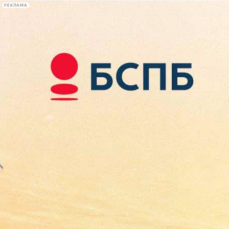
РЕКЛАМА
Афиша Plus
#телегид
Фонтанка.ру
Сегодня:
2026.08.09
06:46
Афиша Plus
кино
спектакли
выставки
концерты
лекции
книги
афиша плюс
новости
+