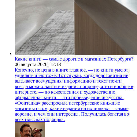
Какие книги — самые дорогие в магазинах Петербурга?
06 августа 2026,
12:13
Конечно, не цена в книге главное, — но книги умеют
удивлять и ею тоже. Тот случай, когда дороговизна не
вызывает возмущения: информацию и текст почти
всегда можно найти в издания попроще, а то и вообще в
интернете, — но качественная и художественно
оформленная книга — это произведение искусства.
«Фонтанка» расспросила петербургские книжные
магазины о том, какие издания на их полках — самые
дорогие, и чем они интересны. Получилась богатая во
всех смыслах подборка.