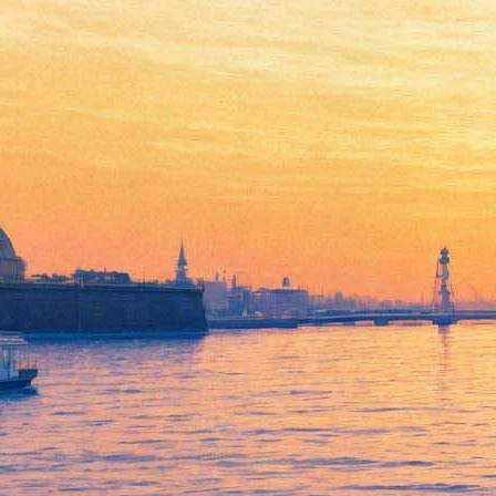
В «Авроре» покажут
эксклюзивный Rammstein
23 марта 2017,
12:44
Версия для печати
Сегодня в кинотеатре «Аврора» на сеансе 19.30 состоится
эксклюзивный показ полнометражного арт-проекта
«Rammstein: Paris!». Во всех кинотеатрах мира фильм о
немецкой рок-группе покажут только один раз, успевайте.
Созданный с помощью самых последних звуковых и
визуальных технологических инноваций концерт Rammstein в
парижском «Берси» в 2012 году снял знаменитый шведский
режиссёр Йонас Окерлунд. Полтора часа невероятного шоу
снимались тридцатью камерами, установленными в самых
неожиданных местах – от инструментов до декораций.
Никаких закулисных съемок и интервью с музыкантами –