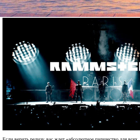
только бескомпромиссные крупные планы и взрывающая зал
музыка.
Если верить релизу, вас ждет «абсолютное пиршество для всех