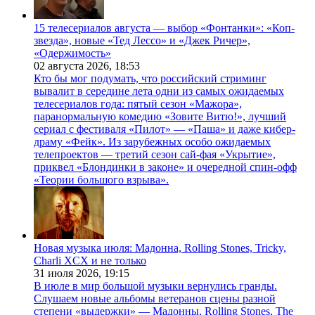
15 телесериалов августа — выбор «Фонтанки»: «Коп-
звезда», новые «Тед Лессо» и «Джек Ричер»,
«Одержимость»
02 августа 2026,
18:53
Кто бы мог подумать, что российский стриминг
вывалит в середине лета одни из самых ожидаемых
телесериалов года: пятый сезон «Мажора»,
паранормальную комедию «Зовите Витю!», лучший
сериал с фестиваля «Пилот» — «Паша» и даже кибер-
драму «Фейк». Из зарубежных особо ожидаемых
телепроектов — третий сезон сай-фая «Укрытие»,
приквел «Блондинки в законе» и очередной спин-офф
«Теории большого взрыва».
Новая музыка июля: Мадонна, Rolling Stones, Tricky,
Charli XCX и не только
31 июля 2026,
19:15
В июле в мир большой музыки вернулись гранды.
Слушаем новые альбомы ветеранов сцены разной
степени «выдержки» — Мадонны, Rolling Stones, The