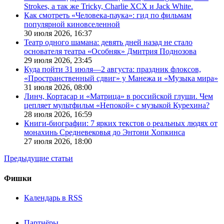
Strokes, а так же Tricky, Charlie XCX и Jack White.
Как смотреть «Человека-паука»: гид по фильмам
популярной киновселенной
30 июля 2026,
16:37
Театр одного шамана: девять дней назад не стало
основателя театра «Особняк» Дмитрия Поднозова
29 июля 2026,
23:45
Куда пойти 31 июля—2 августа: праздник флоксов,
«Пространственный сдвиг» у Манежа и «Музыка мира»
31 июля 2026,
08:00
Линч, Кортасар и «Матрица» в российской глуши. Чем
цепляет мультфильм «Непокой» с музыкой Курехина?
28 июля 2026,
16:59
Книги-биографии: 7 ярких текстов о реальных людях от
монахинь Средневековья до Энтони Хопкинса
27 июля 2026,
18:00
Предыдущие статьи
Фишки
Календарь в RSS
Партнёры