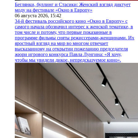
Беглянки, буллинг и Стасики: Женский взгляд диктует
моду на фестивале «Окно в Европу»
06 августа 2026,
15:42
34-й фестиваль российского кино «Окно в Европу» с
самого начала обозначил интерес к женской тематике, в
том числе и потому, что первые показанные в
программе фильмы сняты режиссерами-женщинами. Их
яростный взгляд на мир во многом отвечает
высказанному на открытии пожеланию председателя
жюри игрового конкурса Павла Лунгина: «Я хочу,
чтобы мы увидели дикое, непредсказуемое кино».