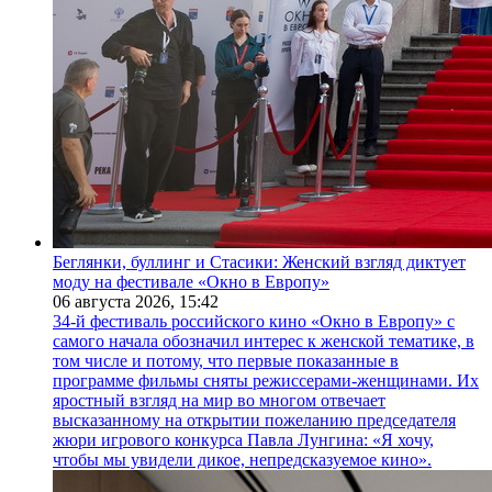
Беглянки, буллинг и Стасики: Женский взгляд диктует
моду на фестивале «Окно в Европу»
06 августа 2026,
15:42
34-й фестиваль российского кино «Окно в Европу» с
самого начала обозначил интерес к женской тематике, в
том числе и потому, что первые показанные в
программе фильмы сняты режиссерами-женщинами. Их
яростный взгляд на мир во многом отвечает
высказанному на открытии пожеланию председателя
жюри игрового конкурса Павла Лунгина: «Я хочу,
чтобы мы увидели дикое, непредсказуемое кино».