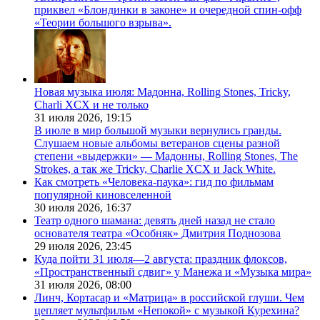
приквел «Блондинки в законе» и очередной спин-офф
«Теории большого взрыва».
Новая музыка июля: Мадонна, Rolling Stones, Tricky,
Charli XCX и не только
31 июля 2026,
19:15
В июле в мир большой музыки вернулись гранды.
Слушаем новые альбомы ветеранов сцены разной
степени «выдержки» — Мадонны, Rolling Stones, The
Strokes, а так же Tricky, Charlie XCX и Jack White.
Как смотреть «Человека-паука»: гид по фильмам
популярной киновселенной
30 июля 2026,
16:37
Театр одного шамана: девять дней назад не стало
основателя театра «Особняк» Дмитрия Поднозова
29 июля 2026,
23:45
Куда пойти 31 июля—2 августа: праздник флоксов,
«Пространственный сдвиг» у Манежа и «Музыка мира»
31 июля 2026,
08:00
Линч, Кортасар и «Матрица» в российской глуши. Чем
цепляет мультфильм «Непокой» с музыкой Курехина?