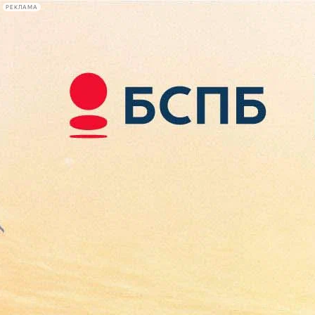
РЕКЛАМА
Афиша Plus
#телегид
Фонтанка.ру
Сегодня:
2026.08.08
00:49
Афиша Plus
кино
спектакли
выставки
концерты
лекции
книги
афиша плюс
новости
+