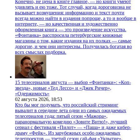
Конечно, не цена в книге главное, — но книги умеют
удивлять и ею тоже. Тот случай, когда дороговизна не
вызывает возмущения: информацию и текст почти
всегда можно найти в издания попроще, а то и вообще в
интернете, — но качественная и художественно
оформленная книга — это произведение искусства.
«Фонтанка» расспросила петербургские книжные
магазины о том, какие издания на их полках — самые
дорогие, и чем они интересны. Получилась богатая во
всех смыслах подборка.
15 телесериалов августа — выбор «Фонтанки»: «Коп-
звезда», новые «Тед Лессо» и «Джек Ричер»,
«Одержимость»
02 августа 2026,
18:53
Кто бы мог подумать, что российский стриминг
вывалит в середине лета одни из самых ожидаемых
телесериалов года: пятый сезон «Мажора»,
паранормальную комедию «Зовите Витю!», лучший
сериал с фестиваля «Пилот» — «Паша» и даже кибер-
драму «Фейк». Из зарубежных особо ожидаемых
телепроектов — третий сезон сай-фая «Укрытие»,