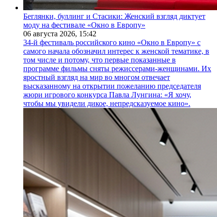
Беглянки, буллинг и Стасики: Женский взгляд диктует
моду на фестивале «Окно в Европу»
06 августа 2026,
15:42
34-й фестиваль российского кино «Окно в Европу» с
самого начала обозначил интерес к женской тематике, в
том числе и потому, что первые показанные в
программе фильмы сняты режиссерами-женщинами. Их
яростный взгляд на мир во многом отвечает
высказанному на открытии пожеланию председателя
жюри игрового конкурса Павла Лунгина: «Я хочу,
чтобы мы увидели дикое, непредсказуемое кино».