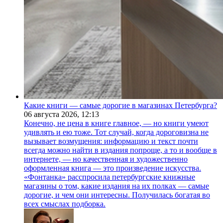
Какие книги — самые дорогие в магазинах Петербурга?
06 августа 2026,
12:13
Конечно, не цена в книге главное, — но книги умеют
удивлять и ею тоже. Тот случай, когда дороговизна не
вызывает возмущения: информацию и текст почти
всегда можно найти в издания попроще, а то и вообще в
интернете, — но качественная и художественно
оформленная книга — это произведение искусства.
«Фонтанка» расспросила петербургские книжные
магазины о том, какие издания на их полках — самые
дорогие, и чем они интересны. Получилась богатая во
всех смыслах подборка.