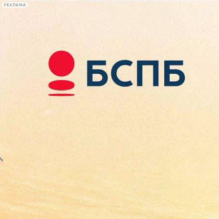
РЕКЛАМА
Афиша Plus
#телегид
Фонтанка.ру
Сегодня:
2026.08.08
09:18
Афиша Plus
кино
спектакли
выставки
концерты
лекции
книги
афиша плюс
новости
+