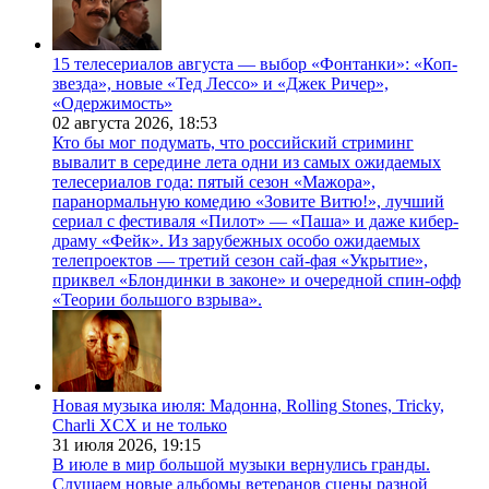
15 телесериалов августа — выбор «Фонтанки»: «Коп-
звезда», новые «Тед Лессо» и «Джек Ричер»,
«Одержимость»
02 августа 2026,
18:53
Кто бы мог подумать, что российский стриминг
вывалит в середине лета одни из самых ожидаемых
телесериалов года: пятый сезон «Мажора»,
паранормальную комедию «Зовите Витю!», лучший
сериал с фестиваля «Пилот» — «Паша» и даже кибер-
драму «Фейк». Из зарубежных особо ожидаемых
телепроектов — третий сезон сай-фая «Укрытие»,
приквел «Блондинки в законе» и очередной спин-офф
«Теории большого взрыва».
Новая музыка июля: Мадонна, Rolling Stones, Tricky,
Charli XCX и не только
31 июля 2026,
19:15
В июле в мир большой музыки вернулись гранды.
Слушаем новые альбомы ветеранов сцены разной