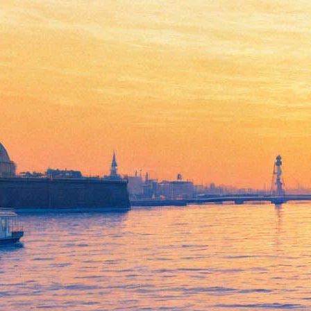
Студия Уолта Диснея
выложила трейлер новых
«Утиных историй»
03 марта 2017,
13:49
Версия для печати
На канале Disney XD на YouTube появился трейлер нового
сезона популярного анимационного сериала «Утиные
истории», который показывали в США на рубеже 1980-
х-1990-х, и в начале 1990-х в России.
Зрители нашли подтверждение своим догадкам, что команде
юных утят предстоит большое кругосветное путешествие, а
дядюшка Скрудж должен будет осознать, что не все его
большие победы — в прошлом.