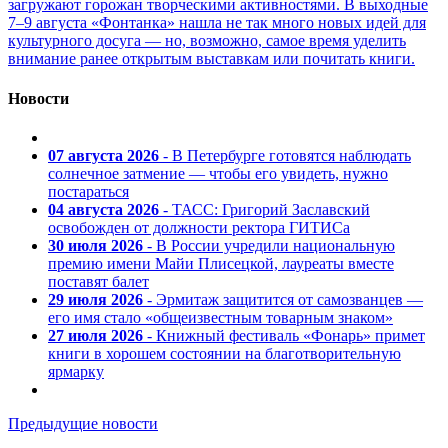
загружают горожан творческими активностями. В выходные
7–9 августа «Фонтанка» нашла не так много новых идей для
культурного досуга — но, возможно, самое время уделить
внимание ранее открытым выставкам или почитать книги.
Новости
07 августа 2026
- В Петербурге готовятся наблюдать
солнечное затмение — чтобы его увидеть, нужно
постараться
04 августа 2026
- ТАСС: Григорий Заславский
освобожден от должности ректора ГИТИСа
30 июля 2026
- В России учредили национальную
премию имени Майи Плисецкой, лауреаты вместе
поставят балет
29 июля 2026
- Эрмитаж защитится от самозванцев —
его имя стало «общеизвестным товарным знаком»
27 июля 2026
- Книжный фестиваль «Фонарь» примет
книги в хорошем состоянии на благотворительную
ярмарку
Предыдущие новости