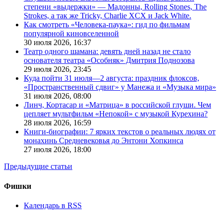
степени «выдержки» — Мадонны, Rolling Stones, The
Strokes, а так же Tricky, Charlie XCX и Jack White.
Как смотреть «Человека-паука»: гид по фильмам
популярной киновселенной
30 июля 2026,
16:37
Театр одного шамана: девять дней назад не стало
основателя театра «Особняк» Дмитрия Поднозова
29 июля 2026,
23:45
Куда пойти 31 июля—2 августа: праздник флоксов,
«Пространственный сдвиг» у Манежа и «Музыка мира»
31 июля 2026,
08:00
Линч, Кортасар и «Матрица» в российской глуши. Чем
цепляет мультфильм «Непокой» с музыкой Курехина?
28 июля 2026,
16:59
Книги-биографии: 7 ярких текстов о реальных людях от
монахинь Средневековья до Энтони Хопкинса
27 июля 2026,
18:00
Предыдущие статьи
Фишки
Календарь в RSS