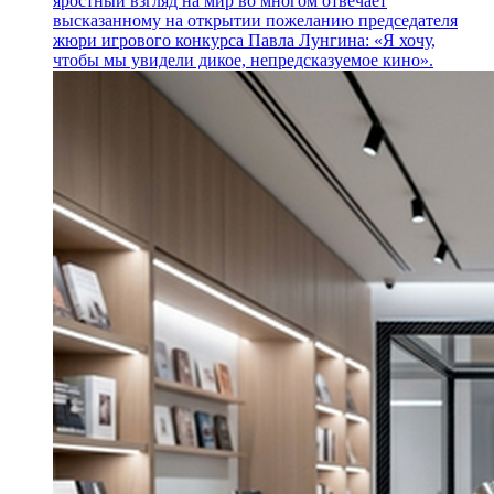
яростный взгляд на мир во многом отвечает
высказанному на открытии пожеланию председателя
жюри игрового конкурса Павла Лунгина: «Я хочу,
чтобы мы увидели дикое, непредсказуемое кино».