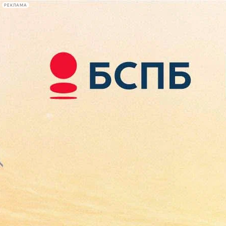
РЕКЛАМА
Афиша Plus
#телегид
Фонтанка.ру
Сегодня:
2026.08.07
20:07
Афиша Plus
кино
спектакли
выставки
концерты
лекции
книги
афиша плюс
новости
+