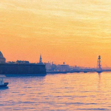
Вице-губернатор Кириллов:
«Фан-зоны Чемпионата мира
на Дворцовой не будет»
01 марта 2017,
14:00
Версия для печати
Вице-губернатор Санкт-Петербурга Владимир Кириллов в
беседе с корреспондентом «Фонтанки» выразил уверенность,
что Дворцовая площадь не станет местом для организации
фан-зоны таких крупных спортивных соревнований, как
Кубок конфедераций и Чемпионат мира по футболу.
«На Дворцовой площади фан-зоны не будет – ни Кубка
конфедераций, ни Чемпионата мира. Точно», – сказал он.
Кириллов напомнил, что «фан-зона для Кубка конфедераций