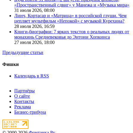
«Пространственный сдвиг» у Манежа и «Музыка мира»
31 июля 2026,
08:00
Линч, Кортасар и «Матрица» в российской глуши. Чем
цепляет мультфильм «Непокой» с музыкой Курехина?
28 июля 2026,
16:59
Книги-биографии: 7 ярких текстов о реальных людях от
монахинь Средневековья до Энтони Хопкинса
27 июля 2026,
18:00
Предыдущие статьи
Фишки
Календарь в RSS
Партнёры
О сайте
Контакты
Реклама
Бизнес-трибуна
© 2000-2026
Фонтанка.Ру