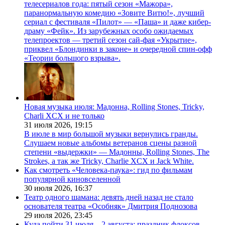
телесериалов года: пятый сезон «Мажора»,
паранормальную комедию «Зовите Витю!», лучший
сериал с фестиваля «Пилот» — «Паша» и даже кибер-
драму «Фейк». Из зарубежных особо ожидаемых
телепроектов — третий сезон сай-фая «Укрытие»,
приквел «Блондинки в законе» и очередной спин-офф
«Теории большого взрыва».
Новая музыка июля: Мадонна, Rolling Stones, Tricky,
Charli XCX и не только
31 июля 2026,
19:15
В июле в мир большой музыки вернулись гранды.
Слушаем новые альбомы ветеранов сцены разной
степени «выдержки» — Мадонны, Rolling Stones, The
Strokes, а так же Tricky, Charlie XCX и Jack White.
Как смотреть «Человека-паука»: гид по фильмам
популярной киновселенной
30 июля 2026,
16:37
Театр одного шамана: девять дней назад не стало
основателя театра «Особняк» Дмитрия Поднозова
29 июля 2026,
23:45
Куда пойти 31 июля—2 августа: праздник флоксов,