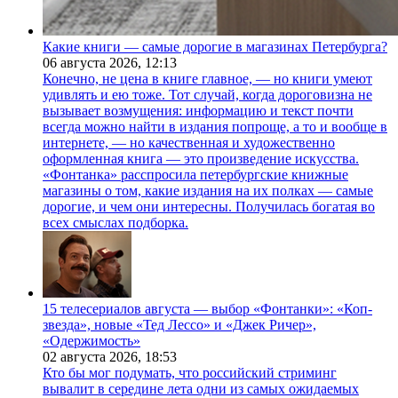
Какие книги — самые дорогие в магазинах Петербурга?
06 августа 2026,
12:13
Конечно, не цена в книге главное, — но книги умеют
удивлять и ею тоже. Тот случай, когда дороговизна не
вызывает возмущения: информацию и текст почти
всегда можно найти в издания попроще, а то и вообще в
интернете, — но качественная и художественно
оформленная книга — это произведение искусства.
«Фонтанка» расспросила петербургские книжные
магазины о том, какие издания на их полках — самые
дорогие, и чем они интересны. Получилась богатая во
всех смыслах подборка.
15 телесериалов августа — выбор «Фонтанки»: «Коп-
звезда», новые «Тед Лессо» и «Джек Ричер»,
«Одержимость»
02 августа 2026,
18:53
Кто бы мог подумать, что российский стриминг
вывалит в середине лета одни из самых ожидаемых