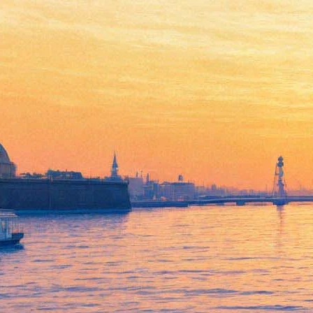
Бонни и Клайд встретятся
снова на «Оскаре»
17 февраля 2017,
13:05
Версия для печати
Актеры Уоррен Битти и Фэй Данауэй, прославившиеся
благодаря исполнению главных ролей в фильме «Бонни и
Клайд», снова встретятся под софитами. Как узнал журнал
The Hollywood Reporter
, дуэт выйдет на сцену во время
церемонии вручения премии «Оскар», которая состоится 26
февраля.
Реюньон назначен в честь 50-летия выхода на экраны
культовой картины Артура Пенна, рассказывающей о паре
грабителей, действовавших в США во времена Великой
депрессии. Некоторые исследователи отсчитывают с этой
работы начало современного этапа в истории Голливуда,