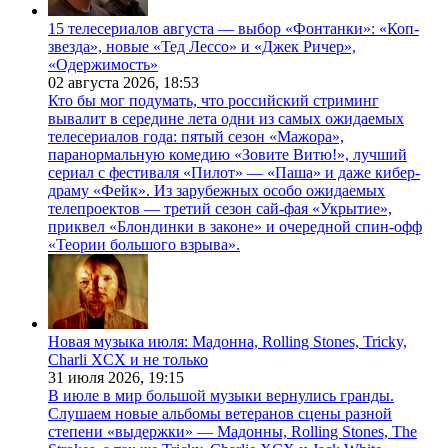
15 телесериалов августа — выбор «Фонтанки»: «Коп-
звезда», новые «Тед Лессо» и «Джек Ричер»,
«Одержимость»
02 августа 2026,
18:53
Кто бы мог подумать, что российский стриминг
вывалит в середине лета одни из самых ожидаемых
телесериалов года: пятый сезон «Мажора»,
паранормальную комедию «Зовите Витю!», лучший
сериал с фестиваля «Пилот» — «Паша» и даже кибер-
драму «Фейк». Из зарубежных особо ожидаемых
телепроектов — третий сезон сай-фая «Укрытие»,
приквел «Блондинки в законе» и очередной спин-офф
«Теории большого взрыва».
Новая музыка июля: Мадонна, Rolling Stones, Tricky,
Charli XCX и не только
31 июля 2026,
19:15
В июле в мир большой музыки вернулись гранды.
Слушаем новые альбомы ветеранов сцены разной
степени «выдержки» — Мадонны, Rolling Stones, The