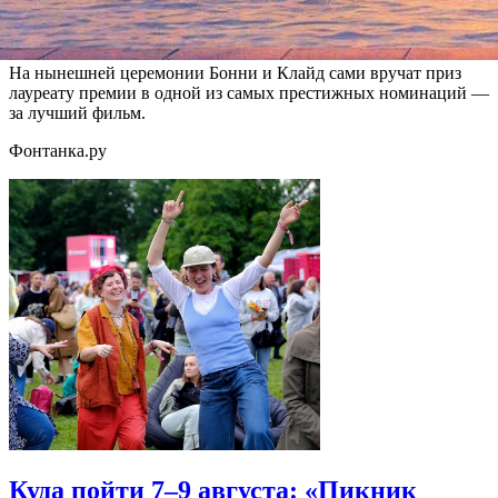
картина входит в Национальный реестр фильмов США, она
получила две премии «Оскар».
На нынешней церемонии Бонни и Клайд сами вручат приз
лауреату премии в одной из самых престижных номинаций —
за лучший фильм.
Фонтанка.ру
Куда пойти 7–9 августа: «Пикник