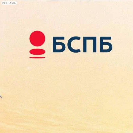
РЕКЛАМА
Афиша Plus
#телегид
Фонтанка.ру
Сегодня:
2026.08.07
11:03
Афиша Plus
кино
спектакли
выставки
концерты
лекции
книги
афиша плюс
новости
+