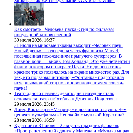
Strokes, а так же Tricky, Charlie XCX и Jack White.
Как смотреть «Человека-паука»: гид по фильмам
популярной киновселенной
30 июля 2026,
16:37
31 июля на мировые экраны выходит «Человек-паук:
Новый день» — очередная часть франшизы Marvel,
посвящённая похождениям прыгучего супергероя. В
главной роли — вновь Том Холланд. Это уже четвёртый
фильм, в котором он играет Паука. Но до него сине-
красное трико появлялось на экране множество раз. Для
тех, кто подзабыл историю, «Фонтанка» подготовила
исчерпывающий гид по киновоплощениям человека-
паука!
Театр одного шамана: девять дней назад не стало
основателя театра «Особняк» Дмитрия Поднозова
29 июля 2026,
23:45
Линч, Кортасар и «Матрица» в российской глуши. Чем
цепляет мультфильм «Непокой» с музыкой Курехина?
28 июля 2026,
16:59
Куда пойти 31 июля—2 августа: праздник флоксов,
«Пространственный сдвиг» у Манежа и «Музыка мира»