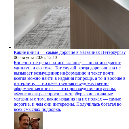
Какие книги — самые дорогие в магазинах Петербурга?
06 августа 2026,
12:13
Конечно, не цена в книге главное, — но книги умеют
удивлять и ею тоже. Тот случай, когда дороговизна не
вызывает возмущения: информацию и текст почти
всегда можно найти в издания попроще, а то и вообще в
интернете, — но качественная и художественно
оформленная книга — это произведение искусства.
«Фонтанка» расспросила петербургские книжные
магазины о том, какие издания на их полках — самые
дорогие, и чем они интересны. Получилась богатая во
всех смыслах подборка.