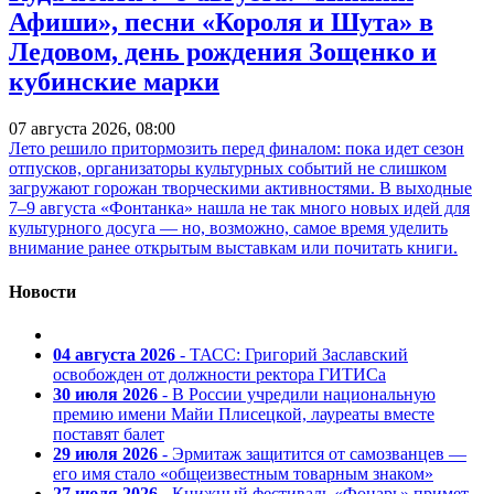
Афиши», песни «Короля и Шута» в
Ледовом, день рождения Зощенко и
кубинские марки
07 августа 2026, 08:00
Лето решило притормозить перед финалом: пока идет сезон
отпусков, организаторы культурных событий не слишком
загружают горожан творческими активностями. В выходные
7–9 августа «Фонтанка» нашла не так много новых идей для
культурного досуга — но, возможно, самое время уделить
внимание ранее открытым выставкам или почитать книги.
Новости
04 августа 2026
- ТАСС: Григорий Заславский
освобожден от должности ректора ГИТИСа
30 июля 2026
- В России учредили национальную
премию имени Майи Плисецкой, лауреаты вместе
поставят балет
29 июля 2026
- Эрмитаж защитится от самозванцев —
его имя стало «общеизвестным товарным знаком»
27 июля 2026
- Книжный фестиваль «Фонарь» примет