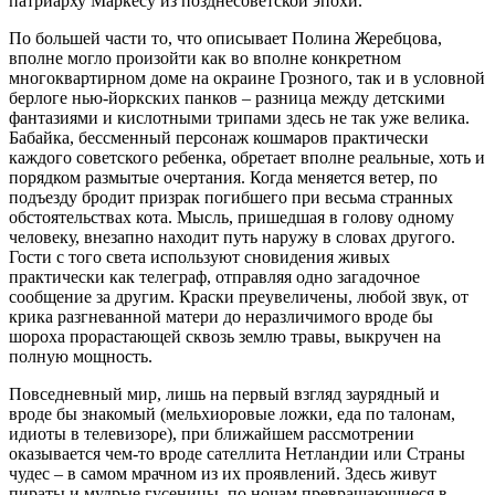
патриарху Маркесу из позднесоветской эпохи.
По большей части то, что описывает Полина Жеребцова,
вполне могло произойти как во вполне конкретном
многоквартирном доме на окраине Грозного, так и в условной
берлоге нью-йоркских панков – разница между детскими
фантазиями и кислотными трипами здесь не так уже велика.
Бабайка, бессменный персонаж кошмаров практически
каждого советского ребенка, обретает вполне реальные, хоть и
порядком размытые очертания. Когда меняется ветер, по
подъезду бродит призрак погибшего при весьма странных
обстоятельствах кота. Мысль, пришедшая в голову одному
человеку, внезапно находит путь наружу в словах другого.
Гости с того света используют сновидения живых
практически как телеграф, отправляя одно загадочное
сообщение за другим. Краски преувеличены, любой звук, от
крика разгневанной матери до неразличимого вроде бы
шороха прорастающей сквозь землю травы, выкручен на
полную мощность.
Повседневный мир, лишь на первый взгляд заурядный и
вроде бы знакомый (мельхиоровые ложки, еда по талонам,
идиоты в телевизоре), при ближайшем рассмотрении
оказывается чем-то вроде сателлита Нетландии или Страны
чудес – в самом мрачном из их проявлений. Здесь живут
пираты и мудрые гусеницы, по ночам превращающиеся в