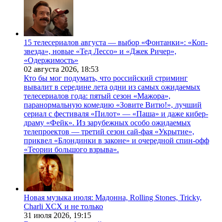
15 телесериалов августа — выбор «Фонтанки»: «Коп-
звезда», новые «Тед Лессо» и «Джек Ричер»,
«Одержимость»
02 августа 2026,
18:53
Кто бы мог подумать, что российский стриминг
вывалит в середине лета одни из самых ожидаемых
телесериалов года: пятый сезон «Мажора»,
паранормальную комедию «Зовите Витю!», лучший
сериал с фестиваля «Пилот» — «Паша» и даже кибер-
драму «Фейк». Из зарубежных особо ожидаемых
телепроектов — третий сезон сай-фая «Укрытие»,
приквел «Блондинки в законе» и очередной спин-офф
«Теории большого взрыва».
Новая музыка июля: Мадонна, Rolling Stones, Tricky,
Charli XCX и не только
31 июля 2026,
19:15