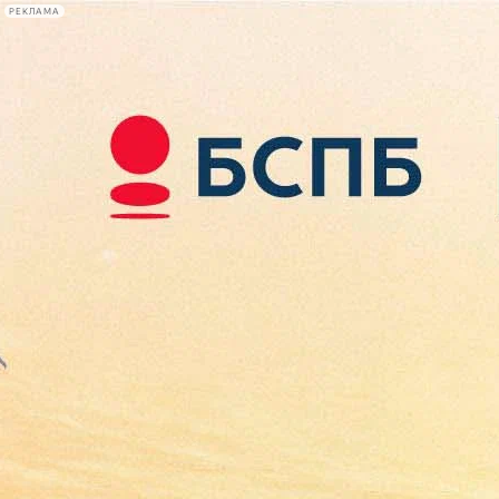
РЕКЛАМА
Афиша Plus
#телегид
Фонтанка.ру
Сегодня:
2026.08.08
10:34
Афиша Plus
кино
спектакли
выставки
концерты
лекции
книги
афиша плюс
новости
+