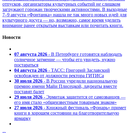
отпусков, организаторы культурных событий не слишком
загружают горожан творческими активностями. В выходные
7–9 августа «Фонтанка» нашла не так много новых идей для
культурного досуга — но, возможно, самое время уделить
внимание ранее открытым выставкам или почитать книги.
Новости
07 августа 2026
- В Петербурге готовятся наблюдать
солнечное затмение — чтобы его увидеть, нужно
постараться
04 августа 2026
- ТАСС: Григорий Заславский
освобожден от должности ректора ГИТИСа
30 июля 2026
- В России учредили национальную
премию имени Майи Плисецкой, лауреаты вместе
поставят балет
29 июля 2026
- Эрмитаж защитится от самозванцев —
его имя стало «общеизвестным товарным знаком»
27 июля 2026
- Книжный фестиваль «Фонарь» примет
книги в хорошем состоянии на благотворительную
ярмарку