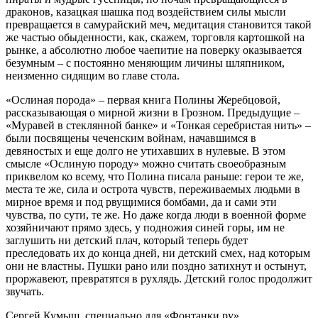
драконов, казацкая шашка под воздействием силы мысли
превращается в самурайский меч, медитация становится такой
же частью обыденности, как, скажем, торговля картошкой на
рынке, а абсолютно любое чаепитие на поверку оказывается
безумным – с постоянно меняющим личины шляпником,
неизменно сидящим во главе стола.
«Ослиная порода» – первая книга Полины Жеребцовой,
рассказывающая о мирной жизни в Грозном. Предыдущие –
«Муравей в стеклянной банке» и «Тонкая серебристая нить» –
были посвящены чеченским войнам, начавшимся в
девяностых и еще долго не утихавших в нулевые. В этом
смысле «Ослиную породу» можно считать своеобразным
приквелом ко всему, что Полина писала раньше: герои те же,
места те же, сила и острота чувств, переживаемых людьми в
мирное время и под рвущимися бомбами, да и сами эти
чувства, по сути, те же. Но даже когда люди в военной форме
хозяйничают прямо здесь, у подножия синей горы, им не
заглушить ни детский плач, который теперь будет
преследовать их до конца дней, ни детский смех, над которым
они не властны. Пушки рано или поздно затихнут и остынут,
проржавеют, превратятся в рухлядь. Детский голос продолжит
звучать.
Сергей Кумыш, специально для «Фонтанки.ру»