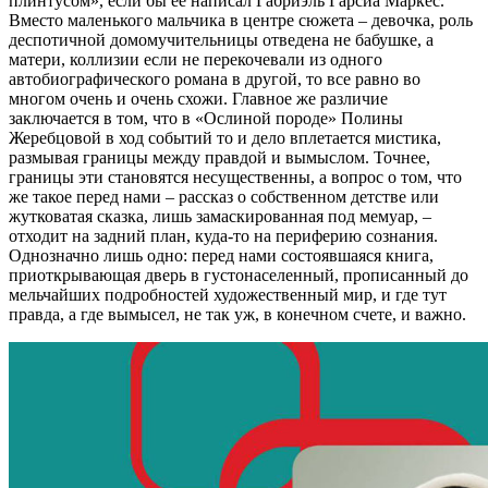
плинтусом», если бы ее написал Габриэль Гарсиа Маркес.
Вместо маленького мальчика в центре сюжета – девочка, роль
деспотичной домомучительницы отведена не бабушке, а
матери, коллизии если не перекочевали из одного
автобиографического романа в другой, то все равно во
многом очень и очень схожи. Главное же различие
заключается в том, что в «Ослиной породе» Полины
Жеребцовой в ход событий то и дело вплетается мистика,
размывая границы между правдой и вымыслом. Точнее,
границы эти становятся несущественны, а вопрос о том, что
же такое перед нами – рассказ о собственном детстве или
жутковатая сказка, лишь замаскированная под мемуар, –
отходит на задний план, куда-то на периферию сознания.
Однозначно лишь одно: перед нами состоявшаяся книга,
приоткрывающая дверь в густонаселенный, прописанный до
мельчайших подробностей художественный мир, и где тут
правда, а где вымысел, не так уж, в конечном счете, и важно.