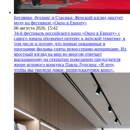
Беглянки, буллинг и Стасики: Женский взгляд диктует
моду на фестивале «Окно в Европу»
06 августа 2026,
15:42
34-й фестиваль российского кино «Окно в Европу» с
самого начала обозначил интерес к женской тематике, в
том числе и потому, что первые показанные в
программе фильмы сняты режиссерами-женщинами. Их
яростный взгляд на мир во многом отвечает
высказанному на открытии пожеланию председателя
жюри игрового конкурса Павла Лунгина: «Я хочу,
чтобы мы увидели дикое, непредсказуемое кино».