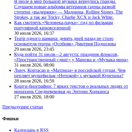
В июле в мир большой музыки вернулись гранды.
Слушаем новые альбомы ветеранов сцены разной
степени «выдержки» — Мадонны, Rolling Stones, The
Strokes, а так же Tricky, Charlie XCX и Jack White.
Как смотреть «Человека-паука»: гид по фильмам
популярной киновселенной
30 июля 2026,
16:37
Театр одного шамана: девять дней назад не стало
основателя театра «Особняк» Дмитрия Поднозова
29 июля 2026,
23:45
Куда пойти 31 июля—2 августа: праздник флоксов,
«Пространственный сдвиг» у Манежа и «Музыка мира»
31 июля 2026,
08:00
Линч, Кортасар и «Матрица» в российской глуши. Чем
цепляет мультфильм «Непокой» с музыкой Курехина?
28 июля 2026,
16:59
Книги-биографии: 7 ярких текстов о реальных людях от
монахинь Средневековья до Энтони Хопкинса
27 июля 2026,
18:00
Предыдущие статьи
Фишки
Календарь в RSS