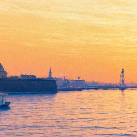
Грозный как Страна чудес:
«Ослиная порода» Полины
Жеребцовой