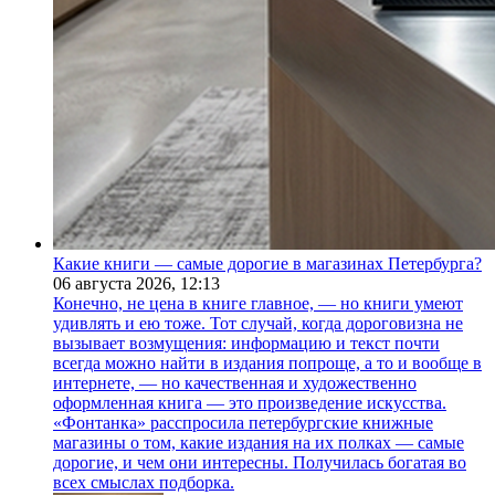
Какие книги — самые дорогие в магазинах Петербурга?
06 августа 2026,
12:13
Конечно, не цена в книге главное, — но книги умеют
удивлять и ею тоже. Тот случай, когда дороговизна не
вызывает возмущения: информацию и текст почти
всегда можно найти в издания попроще, а то и вообще в
интернете, — но качественная и художественно
оформленная книга — это произведение искусства.
«Фонтанка» расспросила петербургские книжные
магазины о том, какие издания на их полках — самые
дорогие, и чем они интересны. Получилась богатая во
всех смыслах подборка.