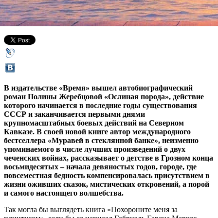
28 января 2017,
15:59
Версия для печати
В издательстве «Время» вышел автобиографический
роман Полины Жеребцовой «Ослиная порода», действие
которого начинается в последние годы существования
СССР и заканчивается первыми днями
крупномасштабных боевых действий на Северном
Кавказе. В своей новой книге автор международного
бестселлера «Муравей в стеклянной банке», неизменно
упоминаемого в числе лучших произведений о двух
чеченских войнах, рассказывает о детстве в Грозном конца
восьмидесятых – начала девяностых годов, городе, где
повсеместная бедность компенсировалась присутствием в
жизни оживших сказок, мистических откровений, а порой
и самого настоящего волшебства.
Так могла бы выглядеть книга «Похороните меня за