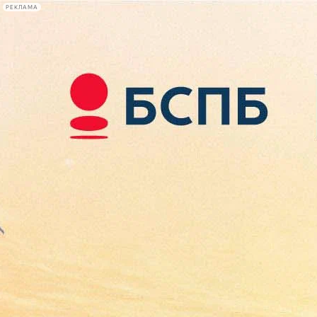
РЕКЛАМА
Афиша Plus
#телегид
Фонтанка.ру
Сегодня:
2026.08.08
00:10
Афиша Plus
кино
спектакли
выставки
концерты
лекции
книги
афиша плюс
новости
+