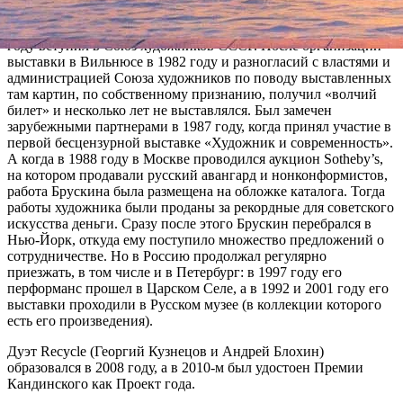
Гриша (Григорий Давидович) Брускин родился в 1945 году в
Москве, учился в Московском текстильном институте, в 1969
году вступил в Союз художников СССР. После организации
выставки в Вильнюсе в 1982 году и разногласий с властями и
администрацией Союза художников по поводу выставленных
там картин, по собственному признанию, получил «волчий
билет» и несколько лет не выставлялся. Был замечен
зарубежными партнерами в 1987 году, когда принял участие в
первой бесцензурной выставке «Художник и современность».
А когда в 1988 году в Москве проводился аукцион Sotheby’s,
на котором продавали русский авангард и нонконформистов,
работа Брускина была размещена на обложке каталога. Тогда
работы художника были проданы за рекордные для советского
искусства деньги. Сразу после этого Брускин перебрался в
Нью-Йорк, откуда ему поступило множество предложений о
сотрудничестве. Но в Россию продолжал регулярно
приезжать, в том числе и в Петербург: в 1997 году его
перформанс прошел в Царском Селе, а в 1992 и 2001 году его
выставки проходили в Русском музее (в коллекции которого
есть его произведения).
Дуэт Recycle (Георгий Кузнецов и Андрей Блохин)
образовался в 2008 году, а в 2010-м был удостоен Премии
Кандинского как Проект года.