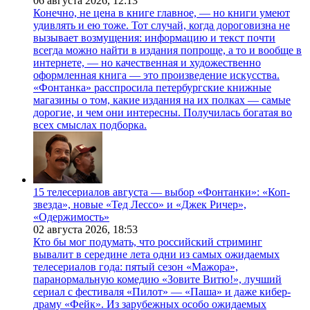
06 августа 2026,
12:13
Конечно, не цена в книге главное, — но книги умеют
удивлять и ею тоже. Тот случай, когда дороговизна не
вызывает возмущения: информацию и текст почти
всегда можно найти в издания попроще, а то и вообще в
интернете, — но качественная и художественно
оформленная книга — это произведение искусства.
«Фонтанка» расспросила петербургские книжные
магазины о том, какие издания на их полках — самые
дорогие, и чем они интересны. Получилась богатая во
всех смыслах подборка.
15 телесериалов августа — выбор «Фонтанки»: «Коп-
звезда», новые «Тед Лессо» и «Джек Ричер»,
«Одержимость»
02 августа 2026,
18:53
Кто бы мог подумать, что российский стриминг
вывалит в середине лета одни из самых ожидаемых
телесериалов года: пятый сезон «Мажора»,
паранормальную комедию «Зовите Витю!», лучший
сериал с фестиваля «Пилот» — «Паша» и даже кибер-
драму «Фейк». Из зарубежных особо ожидаемых