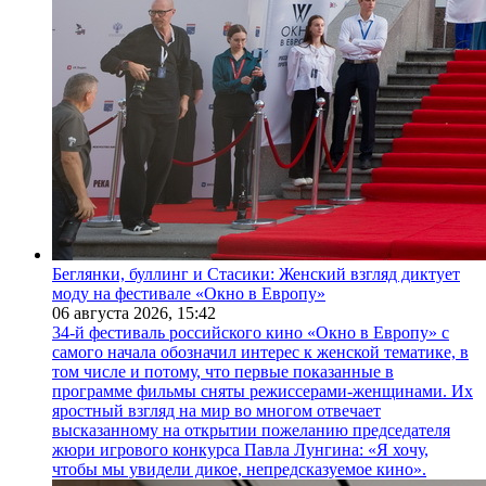
Беглянки, буллинг и Стасики: Женский взгляд диктует
моду на фестивале «Окно в Европу»
06 августа 2026,
15:42
34-й фестиваль российского кино «Окно в Европу» с
самого начала обозначил интерес к женской тематике, в
том числе и потому, что первые показанные в
программе фильмы сняты режиссерами-женщинами. Их
яростный взгляд на мир во многом отвечает
высказанному на открытии пожеланию председателя
жюри игрового конкурса Павла Лунгина: «Я хочу,
чтобы мы увидели дикое, непредсказуемое кино».