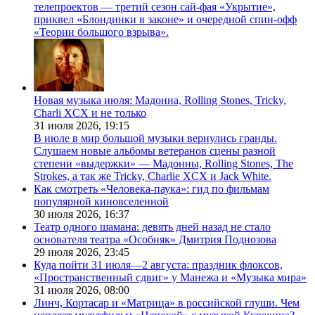
телепроектов — третий сезон сай-фая «Укрытие»,
приквел «Блондинки в законе» и очередной спин-офф
«Теории большого взрыва».
Новая музыка июля: Мадонна, Rolling Stones, Tricky,
Charli XCX и не только
31 июля 2026,
19:15
В июле в мир большой музыки вернулись гранды.
Слушаем новые альбомы ветеранов сцены разной
степени «выдержки» — Мадонны, Rolling Stones, The
Strokes, а так же Tricky, Charlie XCX и Jack White.
Как смотреть «Человека-паука»: гид по фильмам
популярной киновселенной
30 июля 2026,
16:37
Театр одного шамана: девять дней назад не стало
основателя театра «Особняк» Дмитрия Поднозова
29 июля 2026,
23:45
Куда пойти 31 июля—2 августа: праздник флоксов,
«Пространственный сдвиг» у Манежа и «Музыка мира»
31 июля 2026,
08:00
Линч, Кортасар и «Матрица» в российской глуши. Чем