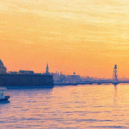
Стали известны участники
Венецианской биеннале
искусства от России
21 января 2017,
23:40
Версия для печати
Комиссар павильона России на Венецианской биеннале
Семен Михайловский, наконец, открыл секрет, кто будет
представлять нашу страну на этом престижном
международном форуме современного искусства.
Главенствующая роль будет отведена известному русско-
американскому художнику Грише Брускину, также свои
работы представят молодые авторы – дуэт Recycle (как и
Брускин, в Венеции уже известный) и Саша Пирогова, для
которой это будет первое участие в биеннале.