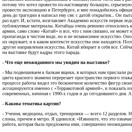
потому что хотел провести по-настоящему большую, серьезную в
провести экспозицию в Петербурге, и мне понадобилось офиц
день до трагедии я написал ему смс с датой открытия... Он пы
раз идет. И, кстати, возглавляет Академию искусств первая ле
публикуемые материалы. Китайцы очень ревниво относились к м
армии, само слово «Китай» и все, что с ним связано, не может 
пропаганда в чистом виде, но и не независимое искусство. Он
их окружает, и в каком контексте искусства они находятся. По
другие направления искусства. Китай вбирает в себя все. Сейч
на выставке будут кадры этого парада.
- Что еще неожиданного мы увидим на выставке?
- Мы подвешиваем к балкам ящики, в которых нам прислали ра
цвета красного знамени перерезает пространство первого этажа
процессе работы видел это бесконечное количество фигур свои
ассоциируются именно с «Терракотовой армией», и показать и
современных, начиная с 1990-х годов и до сегодняшнего дня. 
- Какова тематика картин?
- Учения, медицина, отдых, тренировки — всего 12 разделов. Н
слоны, причем в метро. Я удивился: «Извините, что это означае
работа, которая была предложена ими, совершенно неожиданная.