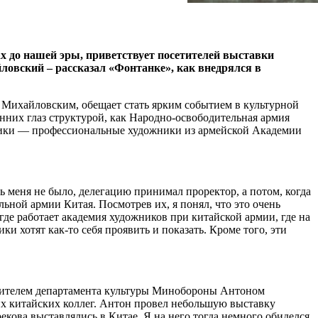
ах до нашей эры, приветствует посетителей выставки
ловский – рассказал «Фонтанке», как внедрялся в
Михайловским, обещает стать ярким событием в культурной
нних глаз структурой, как Народно-освободительная армия
ники — профессиональные художники из армейской Академии
нь меня не было, делегацию принимал проректор, а потом, когда
ной армии Китая. Посмотрев их, я понял, что это очень
где работает академия художников при китайской армии, где на
и хотят как-то себя проявить и показать. Кроме того, эти
водителем департамента культуры Минобороны Антоном
их китайских коллег. Антон провел небольшую выставку
екова выставлялись в Китае. Я на него тогда немного обиделся,