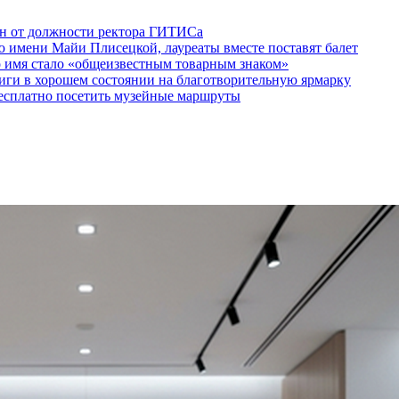
ен от должности ректора ГИТИСа
 имени Майи Плисецкой, лауреаты вместе поставят балет
о имя стало «общеизвестным товарным знаком»
ги в хорошем состоянии на благотворительную ярмарку
бесплатно посетить музейные маршруты