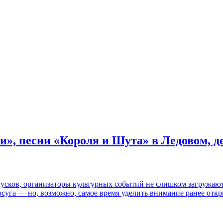
и», песни «Короля и Шута» в Ледовом, 
пусков, организаторы культурных событий не слишком загружаю
осуга — но, возможно, самое время уделить внимание ранее отк