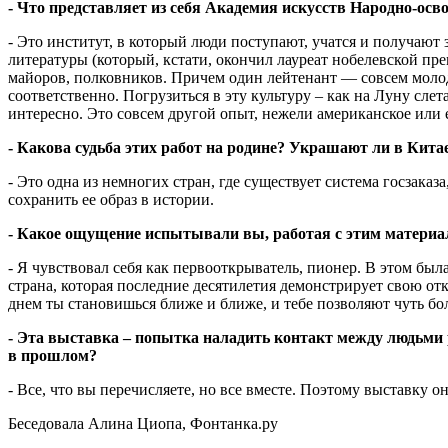
- Что представляет из себя Академия искусств Народно-ос
- Это институт, в который люди поступают, учатся и получают 
литературы (который, кстати, окончил лауреат нобелевской пре
майоров, полковников. Причем один лейтенант — совсем молода
соответственно. Погрузиться в эту культуру – как на Луну сле
интересно. Это совсем другой опыт, нежели американское или е
- Какова судьба этих работ на родине? Украшают ли в Кит
- Это одна из немногих стран, где существует система госзака
сохранить ее образ в истории.
- Какое ощущение испытывали вы, работая с этим материал
- Я чувствовал себя как первооткрыватель, пионер. В этом бы
страна, которая последние десятилетия демонстрирует свою от
днем ты становишься ближе и ближе, и тебе позволяют чуть бол
- Эта выставка – попытка наладить контакт между людьми ра
в прошлом?
- Все, что вы перечисляете, но все вместе. Поэтому выставку 
Беседовала Алина Циопа, Фонтанка.ру