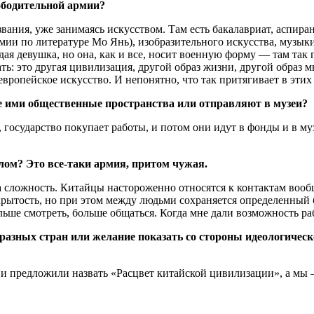
вободительной армии?
звания, уже занимаясь искусством. Там есть бакалавриат, аспир
мии по литературе Мо Янь), изобразительного искусства, музыки
я девушка, но она, как и все, носит военную форму — там так п
тать: это другая цивилизация, другой образ жизни, другой образ
вропейское искусство. И непонятно, что так притягивает в этих 
ае ими общественные пространства или отправляют в музеи?
за, государство покупает работы, и потом они идут в фонды и в 
ом? Это все-таки армия, притом чужая.
ла сложность. Китайцы настороженно относятся к контактам воо
крытость, но при этом между людьми сохраняется определенный 
ьше смотреть, больше общаться. Когда мне дали возможность раб
зных стран или желание показать со стороны идеологическое 
они предложили назвать «Расцвет китайской цивилизации», а мы 