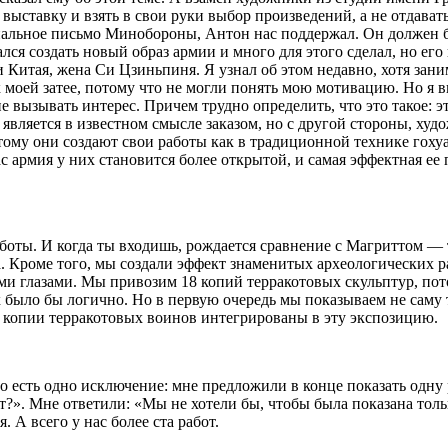
ыставку и взять в свои руки выбор произведений, а не отдавать
иальное письмо Минобороны, Антон нас поддержал. Он должен б
тался создать новый образ армии и много для этого сделал, но е
ди Китая, жена Си Цзиньпиня. Я узнал об этом недавно, хотя зан
оей затее, потому что не могли понять мою мотивацию. Но я ви
не вызывать интерес. Причем трудно определить, что это такое: э
о является в известном смысле заказом, но с другой стороны, х
этому они создают свои работы как в традиционной технике гохуа
ас армия у них становится более открытой, и самая эффектная ее
боты. И когда ты входишь, рождается сравнение с Магриттом — 
. Кроме того, мы создали эффект знаменитых археологических ра
ми глазами. Мы привозим 18 копий терракотовых скульптур, пот
х было бы логично. Но в первую очередь мы показываем не саму
А копии терракотовых воинов интегрированы в эту экспозицию.
о есть одно исключение: мне предложили в конце показать одну 
т?». Мне ответили: «Мы не хотели бы, чтобы была показана только
 А всего у нас более ста работ.