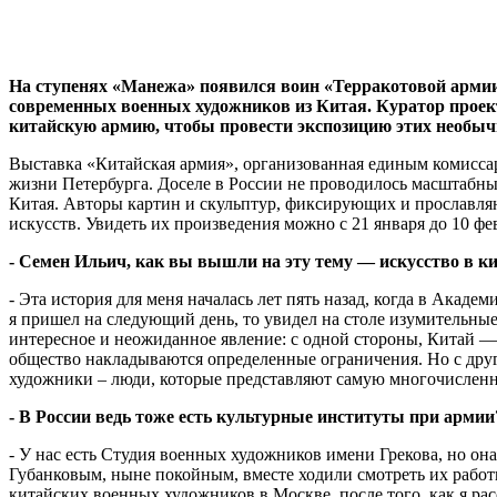
На ступенях «Манежа» появился воин «Терракотовой армии» 
современных военных художников из Китая. Куратор проект
китайскую армию, чтобы провести экспозицию этих необыч
Выставка «Китайская армия», организованная единым комисса
жизни Петербурга. Доселе в России не проводилось масштабны
Китая. Авторы картин и скульптур, фиксирующих и прославл
искусств. Увидеть их произведения можно с 21 января до 10 фе
- Семен Ильич, как вы вышли на эту тему — искусство в к
- Эта история для меня началась лет пять назад, когда в Акад
я пришел на следующий день, то увидел на столе изумительны
интересное и неожиданное явление: с одной стороны, Китай — о
общество накладываются определенные ограничения. Но с друго
художники – люди, которые представляют самую многочисленну
- В России ведь тоже есть культурные институты при армии
- У нас есть Студия военных художников имени Грекова, но о
Губанковым, ныне покойным, вместе ходили смотреть их работ
китайских военных художников в Москве, после того, как я рас