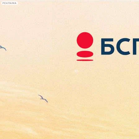
РЕКЛАМА
Афиша Plus
#телегид
Фонтанка.ру
Сегодня:
2026.08.07
12:55
Афиша Plus
кино
спектакли
выставки
концерты
лекции
книги
афиша плюс
новости
+