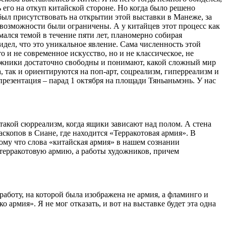
 его на откуп китайской стороне. Но когда было решено
ыл присутствовать на открытии этой выставки в Манеже, за
го возможности были ограничены. А у китайцев этот процесс как
имался темой в течение пяти лет, планомерно собирая
дел, что это уникальное явление. Сама численность этой
то и не современное искусство, но и не классическое, не
удожники достаточно свободны и понимают, какой сложный мир
, так и ориентируются на поп-арт, соцреализм, гиперреализм и
 презентация – парад 1 октября на площади Тяньаньмэнь. У нас
такой сюрреализм, когда ящики зависают над полом. А стена
скопов в Сиане, где находится «Терракотовая армия». В
ому что слова «китайская армия» в нашем сознании
 терракотовую армию, а работы художников, причем
работу, на которой была изображена не армия, а фламинго и
 армия». Я не мог отказать, и вот на выставке будет эта одна