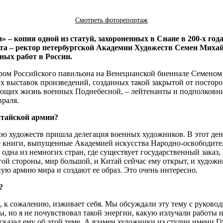
Смотреть фоторепортаж
– копия одной из статуй, захороненных в Сиане в 200-х год
а – ректор петербургской Академии Художеств Семен Михай
ных работ в России.
ром Российского павильона на Венецианской биеннале Семеном 
х выставок произведений, созданных такой закрытой от посторо
яющих жизнь военных Поднебесной, – лейтенанты и подполков
враля.
итайской армии?
емию художеств пришла делегация военных художников. В этот де
е книги, выпущенные Академией искусства Народно-освободитель
дна из немногих стран, где существует государственный заказ, 
й стороны, мир большой, и Китай сейчас ему открыт, и художник
ю армию мира и создают ее образ. Это очень интересно.
?
на, к сожалению, изживает себя. Мы обсуждали эту тему с руко
ы, но я не почувствовал такой энергии, какую излучали работы 
сказал ему об этой теме. А взамен художники из студии имени Гр