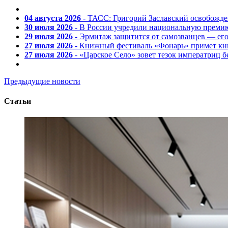
04 августа 2026
- ТАСС: Григорий Заславский освобожд
30 июля 2026
- В России учредили национальную премию
29 июля 2026
- Эрмитаж защитится от самозванцев — ег
27 июля 2026
- Книжный фестиваль «Фонарь» примет кни
27 июля 2026
- «Царское Село» зовет тезок императриц 
Предыдущие новости
Статьи